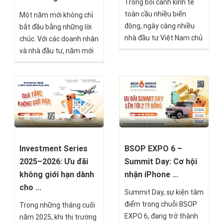
Trong bối cảnh kinh tế
toàn cầu nhiều biến
Một năm mới không chỉ
động, ngày càng nhiều
bắt đầu bằng những lời
nhà đầu tư Việt Nam chủ
chúc. Với các doanh nhân
động mở rộng danh mục
và nhà đầu tư, năm mới
ra quốc tế như một chiến
còn là thời điểm để xác
lược bảo toàn và gia
lập chiến lược tài sản,
tăng tài sản dài hạn.
nắm bắt xu hướng dịch
Không chỉ dừng lại ở việc
chuyển toàn cầu và
sở hữu tài sản ngoại tệ,
chuẩn bị cho những cơ
25/12/2025
17/10/2025
đầu tư di trú đang trở
hội phía trước.
thành lời giải toàn diện
giúp kết hợp đồng thời
Investment Series
BSOP EXPO 6 –
ba mục tiêu quan trọng:
2025–2026: Ưu đãi
Summit Day: Cơ hội
giáo dục thế hệ kế tiếp,
không giới hạn dành
nhận iPhone ...
mở rộng kinh doanh
cho ...
Summit Day, sự kiện tâm
xuyên biên giới và tối ưu
điểm trong chuỗi BSOP
Trong những tháng cuối
cấu trúc tài sản toàn
EXPO 6, đang trở thành
năm 2025, khi thị trường
cầu.