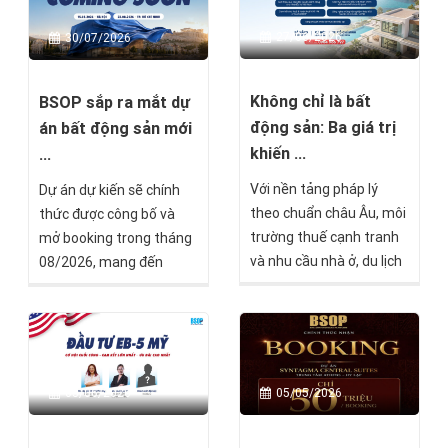
27/06/2026
30/07/2026
Không chỉ là bất
BSOP sắp ra mắt dự
động sản: Ba giá trị
án bất động sản mới
khiến ...
...
Với nền tảng pháp lý
Dự án dự kiến sẽ chính
theo chuẩn châu Âu, môi
thức được công bố và
trường thuế cạnh tranh
mở booking trong tháng
và nhu cầu nhà ở, du lịch
08/2026, mang đến
tiếp tục tăng trưởng, Síp
thêm một lựa chọn đầu
nổi lên như một lựa chọn
tư tại thị trường châu Âu
được nhiều nhà đầu tư
dành cho các nhà đầu tư
quốc tế quan tâm nhờ
đang tìm kiếm cơ hội đa
khả năng kết hợp nhiều
dạng hóa tài sản quốc tế.
03/06/2026
05/05/2026
giá trị trong cùng một
khoản đầu tư.