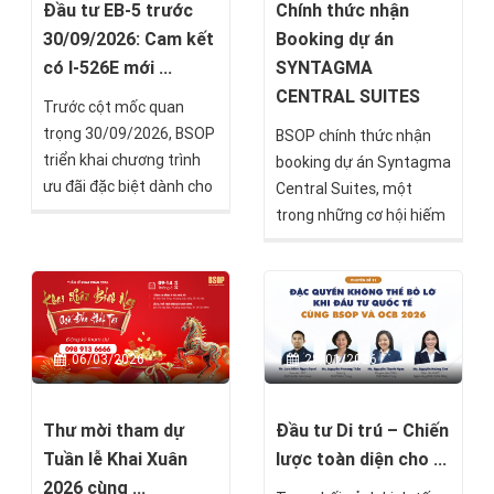
Đầu tư EB-5 trước
Chính thức nhận
30/09/2026: Cam kết
Booking dự án
có I-526E mới ...
SYNTAGMA
CENTRAL SUITES
Trước cột mốc quan
trọng 30/09/2026, BSOP
BSOP chính thức nhận
triển khai chương trình
booking dự án Syntagma
ưu đãi đặc biệt dành cho
Central Suites, một
nhà đầu tư EB-5 với chính
trong những cơ hội hiếm
sách chỉ thanh toán phí
hoi tại lõi trung tâm thủ
dịch vụ sau khi nhận
đô Athens, Hy Lạp.
chấp thuận I-526E, ưu
đãi tài chính gần 900
triệu đồng và chỉ từ 15
06/03/2026
28/01/2026
triệu đồng để bắt đầu lộ
trình sở hữu Thẻ xanh
Mỹ.
Thư mời tham dự
Đầu tư Di trú – Chiến
Tuần lễ Khai Xuân
lược toàn diện cho ...
2026 cùng ...