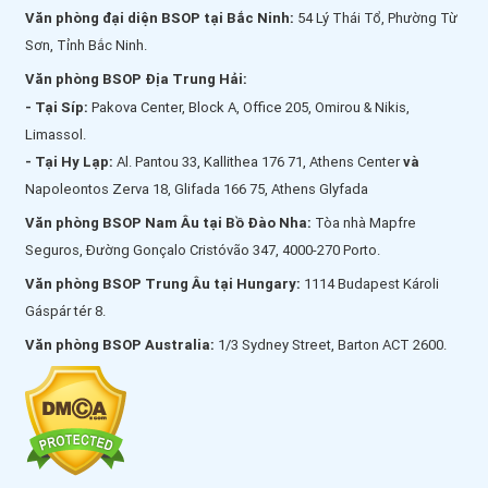
Văn phòng đại diện BSOP tại Bắc Ninh:
54 Lý Thái Tổ, Phường Từ
Sơn, Tỉnh Bắc Ninh.
Văn phòng BSOP Địa Trung Hải:
- Tại Síp:
Pakova Center, Block A, Office 205, Omirou & Nikis,
Limassol.
- Tại Hy Lạp:
Al. Pantou 33, Kallithea 176 71, Athens Center
và
Napoleontos Zerva 18, Glifada 166 75, Athens Glyfada
Văn phòng BSOP Nam Âu tại Bồ Đào Nha:
Tòa nhà Mapfre
Seguros, Đường Gonçalo Cristóvão 347, 4000-270 Porto.
Văn phòng BSOP Trung Âu tại Hungary:
1114 Budapest Károli
Gáspár tér 8.
Văn phòng BSOP Australia:
1/3 Sydney Street, Barton ACT 2600.