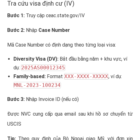
Tra cứu visa định cư (IV)
Bước 1:
Truy cập
ceac.state.gov/IV
Bước 2:
Nhập
Case Number
Mã Case Number có định dạng theo từng loại visa:
Diversity Visa (DV):
Bắt đầu bằng năm + khu vực, ví
dụ:
2025AS00012345
Family-based:
Format
XXX-XXXX-XXXXX
, ví dụ:
MNL-2023-100234
Bước 3:
Nhập Invoice ID (nếu có)
Được NVC cung cấp qua email sau khi hồ sơ chuyển từ
USCIS
Tip:
Theo quy định của Bộ Ngoại giao Mỹ, với đơn xin