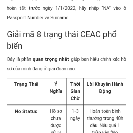
hoàn tất trước ngày 1/1/2022, hãy nhập “NA” vào ô
Passport Number và Surname.
Giải mã 8 trạng thái CEAC phổ
biến
Đây là phần
quan trọng nhất
giúp bạn hiểu chính xác hồ
sơ của mình đang ở giai đoạn nào.
Trạng Thái
Ý
Thời
Lời Khuyên Hành
Nghĩa
Gian
Động
Chờ
Hồ sơ
1-3
Hoàn toàn bình
No Status
chưa
ngày
thường trong 48h
được
đầu. Nếu quá 1
xử lý
tuần vẫn “No