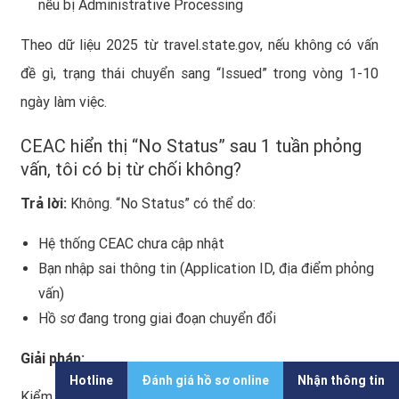
nếu bị Administrative Processing
Theo dữ liệu 2025 từ travel.state.gov, nếu không có vấn
đề gì, trạng thái chuyển sang “Issued” trong vòng 1-10
ngày làm việc.
CEAC hiển thị “No Status” sau 1 tuần phỏng
vấn, tôi có bị từ chối không?
Trả lời:
Không. “No Status” có thể do:
Hệ thống CEAC chưa cập nhật
Bạn nhập sai thông tin (Application ID, địa điểm phỏng
vấn)
Hồ sơ đang trong giai đoạn chuyển đổi
Giải pháp:
Hotline
Đánh giá hồ sơ online
Nhận thông tin
Kiểm tra lại Application ID (mã DS-160 trên tờ xác nhận)