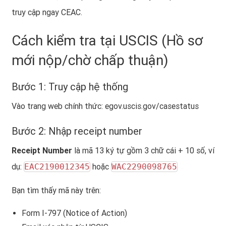
truy cập ngay CEAC.
Cách kiểm tra tại USCIS (Hồ sơ
mới nộp/chờ chấp thuận)
Bước 1: Truy cập hệ thống
Vào trang web chính thức:
egov.uscis.gov/casestatus
Bước 2: Nhập receipt number
Receipt Number
là mã 13 ký tự gồm 3 chữ cái + 10 số, ví
dụ:
EAC2190012345
hoặc
WAC2290098765
Bạn tìm thấy mã này trên:
Form I-797 (Notice of Action)