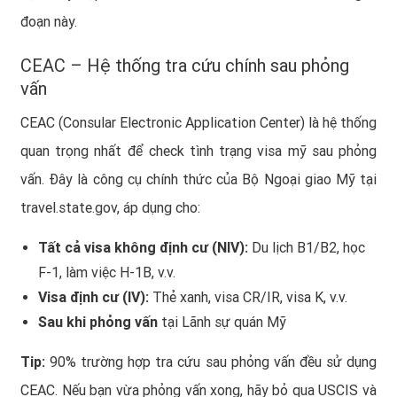
đoạn này.
CEAC – Hệ thống tra cứu chính sau phỏng
vấn
CEAC (Consular Electronic Application Center) là hệ thống
quan trọng nhất để check tình trạng visa mỹ sau phỏng
vấn. Đây là công cụ chính thức của Bộ Ngoại giao Mỹ tại
travel.state.gov, áp dụng cho:
Tất cả visa không định cư (NIV):
Du lịch B1/B2, học
F-1, làm việc H-1B, v.v.
Visa định cư (IV):
Thẻ xanh, visa CR/IR, visa K, v.v.
Sau khi phỏng vấn
tại Lãnh sự quán Mỹ
Tip:
90% trường hợp tra cứu sau phỏng vấn đều sử dụng
CEAC. Nếu bạn vừa phỏng vấn xong, hãy bỏ qua USCIS và