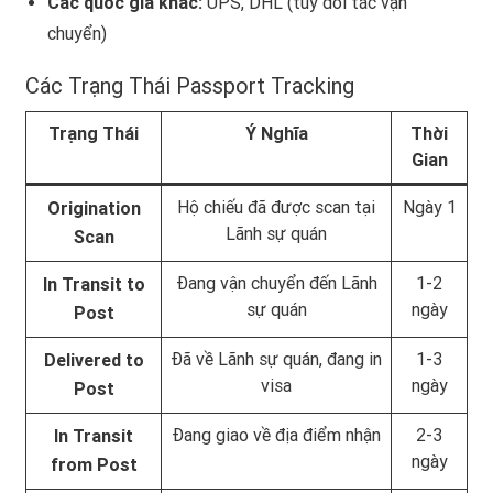
Các quốc gia khác:
UPS, DHL (tùy đối tác vận
chuyển)
Các Trạng Thái Passport Tracking
Trạng Thái
Ý Nghĩa
Thời
Gian
Hộ chiếu đã được scan tại
Ngày 1
Origination
Lãnh sự quán
Scan
Đang vận chuyển đến Lãnh
1-2
In Transit to
sự quán
ngày
Post
Đã về Lãnh sự quán, đang in
1-3
Delivered to
visa
ngày
Post
Đang giao về địa điểm nhận
2-3
In Transit
ngày
from Post