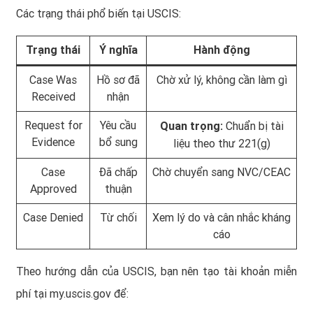
Các trạng thái phổ biến tại USCIS:
Trạng thái
Ý nghĩa
Hành động
Case Was
Hồ sơ đã
Chờ xử lý, không cần làm gì
Received
nhận
Request for
Yêu cầu
Quan trọng:
Chuẩn bị tài
Evidence
bổ sung
liệu theo thư 221(g)
Case
Đã chấp
Chờ chuyển sang NVC/CEAC
Approved
thuận
Case Denied
Từ chối
Xem lý do và cân nhắc kháng
cáo
Theo hướng dẫn của USCIS, bạn nên tạo tài khoản miễn
phí tại
my.uscis.gov
để: