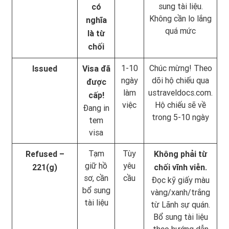
sung tài liệu.
có
Không cần lo lắng
nghĩa
quá mức
là từ
chối
1-10
Chúc mừng! Theo
Issued
Visa đã
ngày
dõi hộ chiếu qua
được
làm
ustraveldocs.com.
cấp!
việc
Hộ chiếu sẽ về
Đang in
trong 5-10 ngày
tem
visa
Tạm
Tùy
Refused –
Không phải từ
giữ hồ
yêu
221(g)
chối vĩnh viễn.
sơ, cần
cầu
Đọc kỹ giấy màu
bổ sung
vàng/xanh/trắng
tài liệu
từ Lãnh sự quán.
Bổ sung tài liệu