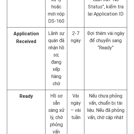
hoặc
Status”, kiểm tra
mới nộp
lại Application ID
DS-160
Lãnh sự
2-7
Đợi thêm vài ngày
Application
quán đã
ngày
để chuyển sang
Received
nhận hồ
“Ready”
sơ,
đang
xếp
hàng
chờ
Hồ sơ
Vài
Nếu chưa phỏng
Ready
sẵn
ngày
vấn, chuẩn bị tài
sàng xử
– vài
liệu. Nếu đã phỏng
lý, chờ
tuần
vấn, chờ cập nhật
phỏng
vấn