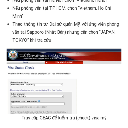
Nếu phỏng vấn tại Hà Nội, chọn “Vietnam, Hanoi”
Nếu phỏng vấn tại TP.HCM, chọn “Vietnam, Ho Chi
Minh”
Theo thông tin từ Đại sứ quán Mỹ, với ứng viên phỏng
vấn tại Sapporo (Nhật Bản) nhưng cần chọn “JAPAN,
TOKYO” khi tra cứu
Truy cập CEAC để kiểm tra (check) visa mỹ