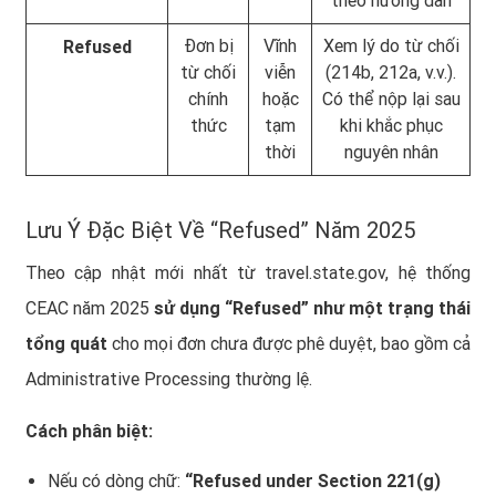
theo hướng dẫn
Đơn bị
Vĩnh
Xem lý do từ chối
Refused
từ chối
viễn
(214b, 212a, v.v.).
chính
hoặc
Có thể nộp lại sau
thức
tạm
khi khắc phục
thời
nguyên nhân
Lưu Ý Đặc Biệt Về “Refused” Năm 2025
Theo cập nhật mới nhất từ travel.state.gov, hệ thống
CEAC năm 2025
sử dụng “Refused” như một trạng thái
tổng quát
cho mọi đơn chưa được phê duyệt, bao gồm cả
Administrative Processing thường lệ.
Cách phân biệt:
Nếu có dòng chữ:
“Refused under Section 221(g)