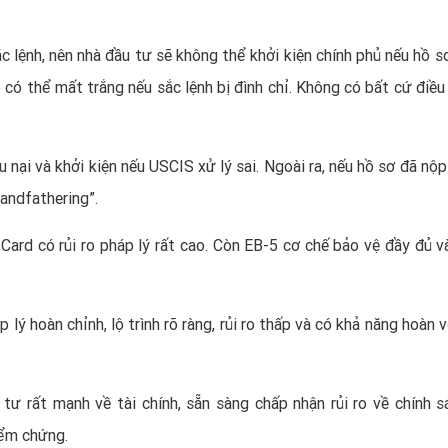
 lệnh, nên nhà đầu tư sẽ không thể khởi kiện chính phủ nếu hồ sơ
 có thể mất trắng nếu sắc lệnh bị đình chỉ. Không có bất cứ điều
nại và khởi kiện nếu USCIS xử lý sai. Ngoài ra, nếu hồ sơ đã nộp
andfathering”.
Card có rủi ro pháp lý rất cao. Còn EB-5 cơ chế bảo vệ đầy đủ v
ý hoàn chỉnh, lộ trình rõ ràng, rủi ro thấp và có khả năng hoàn v
ư rất mạnh về tài chính, sẵn sàng chấp nhận rủi ro về chính s
iểm chứng.