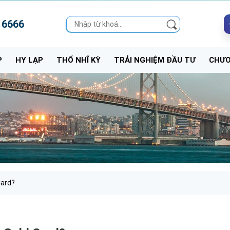
 6666
P
HY LẠP
THỔ NHĨ KỲ
TRẢI NGHIỆM ĐẦU TƯ
CHƯƠ
Card?