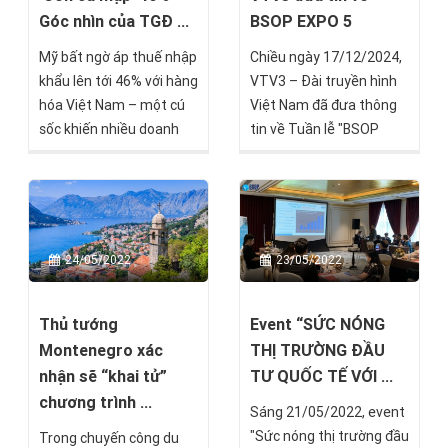
Góc nhìn của TGĐ ...
BSOP EXPO 5
Mỹ bất ngờ áp thuế nhập
Chiều ngày 17/12/2024,
khẩu lên tới 46% với hàng
VTV3 – Đài truyền hình
hóa Việt Nam – một cú
Việt Nam đã đưa thông
sốc khiến nhiều doanh
tin về Tuần lễ "BSOP
nghiệp lo ngại. Thế
EXPO 5: VISION 2025 –
nhưng, trong thách thức
GLOBAL INVESTMENT
luôn tiềm ẩn cơ hội.
WEEK" được tổ chức bởi
Giống như cách người
BSOP. Điều này không chỉ
Nhật thả cá mập nhỏ vào
khẳng định quy mô và
24/05/2022
23/05/2022
bể để giữ cá luôn tươi
tầm ảnh hưởng của sự
sống, cú đánh thuế này
kiện mà còn là minh
có thể chính là “con cá
chứng rõ ràng cho chất
Thủ tướng
Event “SỨC NÓNG
mập nhỏ” khiến doanh
lượng và giá trị mà sự
Montenegro xác
THỊ TRƯỜNG ĐẦU
nghiệp Việt phải vận
kiện mang lại.
nhận sẽ “khai tử”
TƯ QUỐC TẾ VỚI ...
động, thức tỉnh và chủ
chương trình ...
Sáng 21/05/2022, event
động vươn ra toàn cầu.
"Sức nóng thị trường đầu
Trong chuyến công du