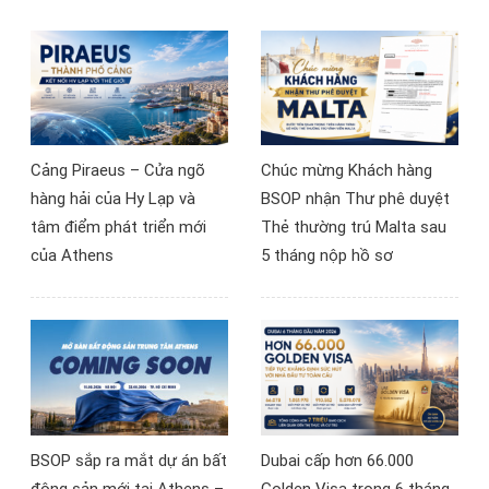
biển tuyệt đẹp.
cách" nhận thức và tư
duy hoạt động của toàn
ngành du lịch nơi đây.
Cảng Piraeus – Cửa ngõ
Chúc mừng Khách hàng
hàng hải của Hy Lạp và
BSOP nhận Thư phê duyệt
tâm điểm phát triển mới
Thẻ thường trú Malta sau
của Athens
5 tháng nộp hồ sơ
BSOP sắp ra mắt dự án bất
Dubai cấp hơn 66.000
động sản mới tại Athens –
Golden Visa trong 6 tháng