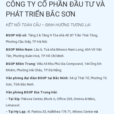
CÔNG TY CỔ PHẦN ĐẦU TƯ VÀ
PHÁT TRIỂN BẮC SƠN
KẾT NỐI TOÀN CẦU – ĐỊNH HƯỚNG TƯƠNG LAI
BSOP Hội sở:
Tầng 2 & Tầng 9 Tòa nhà AP, 87 Trần Thái Tông,
Phường Cầu Giấy, TP. Hà Nội.
BSOP Miền Nam:
Lầu 6, Toà nhà Bitexco Nam Long, 63A Võ Văn
Tần, Phường Xuân Hoà, TP. Hồ Chí Minh.
BSOP Miền Trung:
Villa A5 Khu Phú Gia Compound, 144 Ông Ích
Khiêm, Phường Hải Châu, TP. Đà Nẵng.
Văn phòng đại diện BSOP tại Bắc Ninh:
54 Lý Thái Tổ, Phường Từ
Sơn, Tỉnh Bắc Ninh.
Văn phòng BSOP Địa Trung Hải:
- Tại Síp:
Pakova Center, Block A, Office 205, Omirou & Nikis,
Limassol.
- Tại Hy Lạp:
Al. Pantou 33, Kallithea 176 71, Athens Center
và