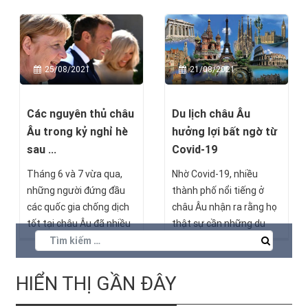
báo đến Qúy nhà đầu tư
và Đối tác lịch nghỉ lễ như
sau:
25/08/2021
21/08/2021
Các nguyên thủ châu
Du lịch châu Âu
Âu trong kỷ nghỉ hè
hưởng lợi bất ngờ từ
sau ...
Covid-19
Tháng 6 và 7 vừa qua,
Nhờ Covid-19, nhiều
những người đứng đầu
thành phố nổi tiếng ở
các quốc gia chống dịch
châu Âu nhận ra rằng họ
tốt tại châu Âu đã nhiều
thật sự cần những du
hoạt động thú vị trong kỳ
khách "sang, xịn" chứ
nghỉ hè sau Covid-19. Đa
không phải chạy theo số
số dành thời gian bên gia
lượng như lâu nay. Đây là
HIỂN THỊ GẦN ĐÂY
đình, bạn bè tại dinh thự
lợi ích bất ngờ từ đại dịch,
nổi tiếng hay những bãi
dường như đang "cải