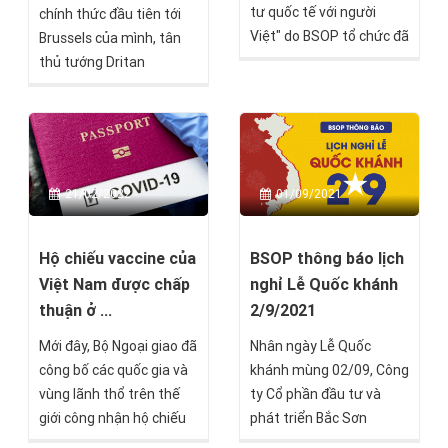
tư quốc tế với người
chính thức đầu tiên tới
Việt" do BSOP tổ chức đã
Brussels của mình, tân
diễn ra thành công tốt
thủ tướng Dritan
đẹp, đưa đến cho các
Abazović - người vừa
nhà đầu tư tham dự
nhậm chức 3 tuần trước
chương trình nhiều
- đã xác nhận chương
thông tin "nóng hổi" về
trình đầu tư quốc tịch
thị trường đầu tư định cư
Montenegro chắc chắn
21/02/2022
01/09/2021
quốc tế. Đây là sự kiện
sẽ đóng cửa vào cuối
nằm trong chuỗi các
năm nay.
hoạt động BSOP event
Hộ chiếu vaccine của
BSOP thông báo lịch
được tổ chức dựa trên
Việt Nam được chấp
nghỉ Lễ Quốc khánh
quá trình quan sát, ghi
thuận ở ...
2/9/2021
nhận và đánh giá phản
Mới đây, Bộ Ngoại giao đã
Nhân ngày Lễ Quốc
hồi từ quý nhà đầu tư với
công bố các quốc gia và
khánh mùng 02/09, Công
các chương trình định cư
vùng lãnh thổ trên thế
ty Cổ phần đầu tư và
được BSOP triển khai.
giới công nhận hộ chiếu
phát triển Bắc Sơn
vaccine của Việt Nam.
(BSOP) trân trọng thông