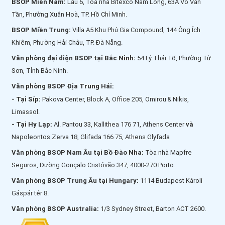
BSOP Miền Nam:
Lầu 6, Toà nhà Bitexco Nam Long, 63A Võ Văn
Tần, Phường Xuân Hoà, TP. Hồ Chí Minh.
BSOP Miền Trung:
Villa A5 Khu Phú Gia Compound, 144 Ông Ích
Khiêm, Phường Hải Châu, TP. Đà Nẵng.
Văn phòng đại diện BSOP tại Bắc Ninh:
54 Lý Thái Tổ, Phường Từ
Sơn, Tỉnh Bắc Ninh.
Văn phòng BSOP Địa Trung Hải:
- Tại Síp:
Pakova Center, Block A, Office 205, Omirou & Nikis,
Limassol.
- Tại Hy Lạp:
Al. Pantou 33, Kallithea 176 71, Athens Center
và
Napoleontos Zerva 18, Glifada 166 75, Athens Glyfada
Văn phòng BSOP Nam Âu tại Bồ Đào Nha:
Tòa nhà Mapfre
Seguros, Đường Gonçalo Cristóvão 347, 4000-270 Porto.
Văn phòng BSOP Trung Âu tại Hungary:
1114 Budapest Károli
Gáspár tér 8.
Văn phòng BSOP Australia:
1/3 Sydney Street, Barton ACT 2600.