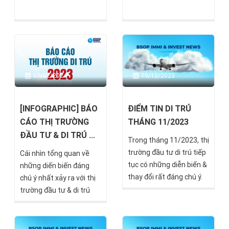
07/02/2024
19/12/2023
[INFOGRAPHIC] BÁO
ĐIỂM TIN DI TRÚ
CÁO THỊ TRƯỜNG
THÁNG 11/2023
ĐẦU TƯ & DI TRÚ ...
Trong tháng 11/2023, thị
trường đầu tư di trú tiếp
Cái nhìn tổng quan về
tục có những diễn biến &
những diến biến đáng
thay đổi rất đáng chú ý.
chú ý nhất xảy ra với thị
Hãy cùng BSOP cập nhật!
trường đầu tư & di trú
năm 2023 và nhận định
xu thế trong năm 2024.