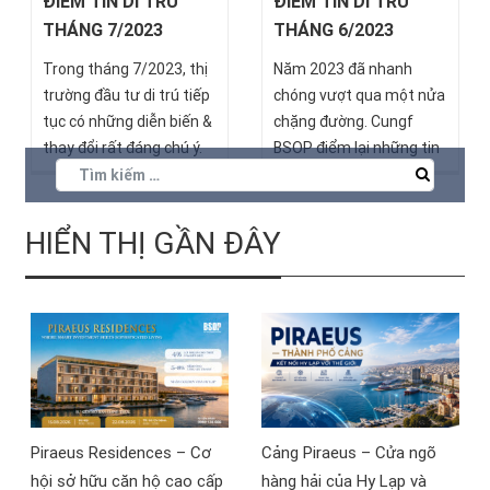
ĐIỂM TIN DI TRÚ
ĐIỂM TIN DI TRÚ
THÁNG 7/2023
THÁNG 6/2023
Trong tháng 7/2023, thị
Năm 2023 đã nhanh
trường đầu tư di trú tiếp
chóng vượt qua một nửa
tục có những diễn biến &
chặng đường. Cungf
thay đổi rất đáng chú ý.
BSOP điểm lại những tin
Hãy cùng BSOP cập nhật!
tức nổi bật nhất trong 30
ngày qua!
HIỂN THỊ GẦN ĐÂY
Piraeus Residences – Cơ
Cảng Piraeus – Cửa ngõ
hội sở hữu căn hộ cao cấp
hàng hải của Hy Lạp và