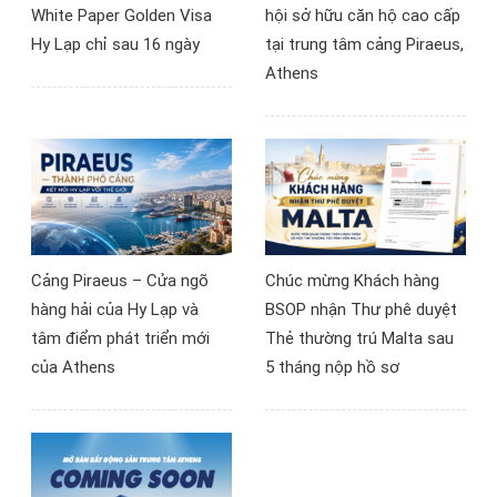
White Paper Golden Visa
hội sở hữu căn hộ cao cấp
động sản châu Âu.
Hy Lạp chỉ sau 16 ngày
tại trung tâm cảng Piraeus,
Athens
Cảng Piraeus – Cửa ngõ
Chúc mừng Khách hàng
hàng hải của Hy Lạp và
BSOP nhận Thư phê duyệt
tâm điểm phát triển mới
Thẻ thường trú Malta sau
của Athens
5 tháng nộp hồ sơ