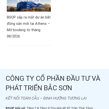
BSOP sắp ra mắt dự án bất
động sản mới tại Athens –
Mở booking từ tháng
08/2026
CÔNG TY CỔ PHẦN ĐẦU TƯ VÀ
PHÁT TRIỂN BẮC SƠN
KẾT NỐI TOÀN CẦU – ĐỊNH HƯỚNG TƯƠNG LAI
BSOP Hội sở:
Tầng 2 & Tầng 9 Tòa nhà AP, 87 Trần Thái Tông,