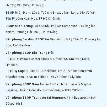
Phường Cầu Giấy, TP. Hà Nội.
BSOP Miền Nam:
Lầu 6, Toà nhà Bitexco Nam Long, 63A Võ Văn
Tần, Phường Xuân Hoà, TP. Hồ Chí Minh.
BSOP Miền Trung:
Villa A5 Khu Phú Gia Compound, 144 Ông Ích
Khiêm, Phường Hải Châu, TP. Đà Nẵng.
Văn phòng đại diện BSOP tại Bắc Ninh:
54 Lý Thái Tổ, Phường Từ
Sơn, Tỉnh Bắc Ninh.
Văn phòng BSOP Địa Trung Hải:
- Tại Síp:
Pakova Center, Block A, Office 205, Omirou & Nikis,
Limassol.
- Tại Hy Lạp:
Al. Pantou 33, Kallithea 176 71, Athens Center
và
Napoleontos Zerva 18, Glifada 166 75, Athens Glyfada
Văn phòng BSOP Nam Âu tại Bồ Đào Nha:
Tòa nhà Mapfre
Seguros, Đường Gonçalo Cristóvão 347, 4000-270 Porto.
Văn phòng BSOP Trung Âu tại Hungary:
1114 Budapest Károli
Gáspár tér 8.