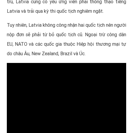
trú, Latvia cũng có yêu ứng viên phải thông thạo tiếng
Latvia và trải qua kỳ thi quốc tịch nghiêm ngặt.
Tuy nhiên, Latvia không công nhận hai quốc tịch nên người
nộp đơn sẽ phải từ bỏ quốc tịch cũ. Ngoại trừ công dân
EU, NATO và các quốc gia thuộc Hiệp hội thương mại tự
do châu Âu, New Zealand, Brazil và Úc.