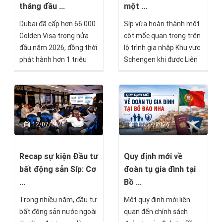
số bước cuối trước khi
tháng đầu ...
một ...
được cấp Thẻ thường trú
Dubai đã cấp hơn 66.000
Síp vừa hoàn thành một
vĩnh viễn Malta.
Golden Visa trong nửa
cột mốc quan trọng trên
đầu năm 2026, đồng thời
lộ trình gia nhập Khu vực
phát hành hơn 1 triệu
Schengen khi được Liên
giấy phép cư trú mới và
minh châu Âu (EU) đánh
xử lý hơn 7 triệu giao dịch
giá đáp ứng đầy đủ các
liên quan đến nhập cảnh,
yêu cầu kỹ thuật. Đây là
cư trú. Những con số này
tin vui không chỉ với chính
cho thấy UAE vẫn duy trì
phủ Síp, mà còn là tín
12/07/2026
10/07/2026
sức hấp dẫn mạnh mẽ
hiệu đáng chú ý với bất
đối với giới đầu tư, doanh
kỳ ai đang quan tâm tới
nhân và chuyên gia quốc
các cơ hội đầu tư ở quốc
Recap sự kiện Đầu tư
Quy định mới về
tế, ngay cả trong bối
đảo Địa Trung Hải này.
bất động sản Síp: Cơ
đoàn tụ gia đình tại
cảnh địa chính trị khu vực
...
Bồ ...
có nhiều biến động.
Trong nhiều năm, đầu tư
Một quy định mới liên
bất động sản nước ngoài
quan đến chính sách