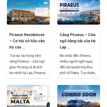
06/08/2026
06/08/2026
Piraeus Residences
Cảng Piraeus – Cửa
– Cơ hội sở hữu căn
ngõ hàng hải của Hy
hộ cao ...
Lạp ...
Tọa lạc tại trung tâm
Khi nhắc đến Athens,
cảng Piraeus – cửa ngõ
nhiều người nghĩ ngay
giao thương và du lịch
đến Acropolis hay khu
lớn nhất Hy Lạp, Piraeus
phố cổ Plaka. Tuy nhiên,
Residences là một trong
chỉ cách trung tâm
những dự án nổi bật
thành phố khoảng 20–30
hướng đến nhóm nhà
phút di chuyển là Piraeus
đầu tư tìm kiếm giá trị
– cảng biển lớn nhất Hy
bền vững mà BSOP sẽ
Lạp, một trong những
31/07/2026
30/07/2026