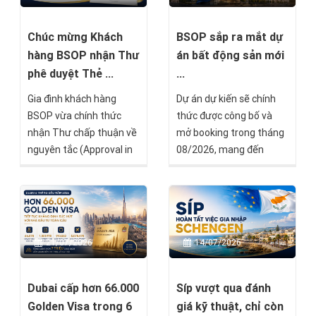
chính thức mở bán trong
trung tâm hàng hải quan
tháng 8 này.
trọng nhất châu Âu và là
khu vực đang chuyển
Chúc mừng Khách
BSOP sắp ra mắt dự
mình mạnh mẽ nhờ sự
hàng BSOP nhận Thư
án bất động sản mới
phát triển của thương
phê duyệt Thẻ ...
...
mại, du lịch và bất động
Gia đình khách hàng
Dự án dự kiến sẽ chính
sản.
BSOP vừa chính thức
thức được công bố và
nhận Thư chấp thuận về
mở booking trong tháng
nguyên tắc (Approval in
08/2026, mang đến
Principle) từ Chính phủ
thêm một lựa chọn đầu
Malta theo chương trình
tư tại thị trường châu Âu
Malta Permanent
dành cho các nhà đầu tư
Residence Programme
đang tìm kiếm cơ hội đa
(MPRP). Đây là cột mốc
dạng hóa tài sản quốc tế.
21/07/2026
14/07/2026
quan trọng, đánh dấu
việc hồ sơ đã vượt qua
quá trình thẩm định (Due
Dubai cấp hơn 66.000
Síp vượt qua đánh
Diligence) và chỉ còn một
Golden Visa trong 6
giá kỹ thuật, chỉ còn