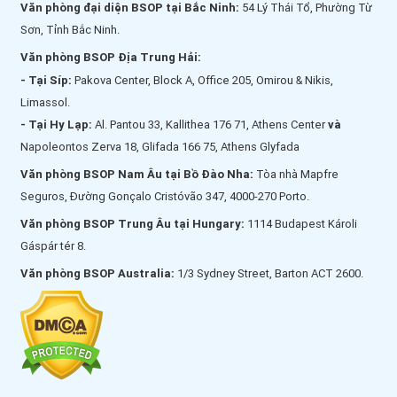
Văn phòng đại diện BSOP tại Bắc Ninh:
54 Lý Thái Tổ, Phường Từ
Sơn, Tỉnh Bắc Ninh.
Văn phòng BSOP Địa Trung Hải:
- Tại Síp:
Pakova Center, Block A, Office 205, Omirou & Nikis,
Limassol.
- Tại Hy Lạp:
Al. Pantou 33, Kallithea 176 71, Athens Center
và
Napoleontos Zerva 18, Glifada 166 75, Athens Glyfada
Văn phòng BSOP Nam Âu tại Bồ Đào Nha:
Tòa nhà Mapfre
Seguros, Đường Gonçalo Cristóvão 347, 4000-270 Porto.
Văn phòng BSOP Trung Âu tại Hungary:
1114 Budapest Károli
Gáspár tér 8.
Văn phòng BSOP Australia:
1/3 Sydney Street, Barton ACT 2600.