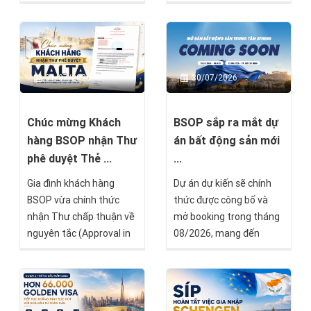
Residences là một trong
chỉ cách trung tâm
những dự án nổi bật
thành phố khoảng 20–30
hướng đến nhóm nhà
phút di chuyển là Piraeus
đầu tư tìm kiếm giá trị
– cảng biển lớn nhất Hy
bền vững mà BSOP sẽ
Lạp, một trong những
31/07/2026
30/07/2026
chính thức mở bán trong
trung tâm hàng hải quan
tháng 8 này.
trọng nhất châu Âu và là
khu vực đang chuyển
Chúc mừng Khách
BSOP sắp ra mắt dự
mình mạnh mẽ nhờ sự
hàng BSOP nhận Thư
án bất động sản mới
phát triển của thương
phê duyệt Thẻ ...
...
mại, du lịch và bất động
Gia đình khách hàng
Dự án dự kiến sẽ chính
sản.
BSOP vừa chính thức
thức được công bố và
nhận Thư chấp thuận về
mở booking trong tháng
nguyên tắc (Approval in
08/2026, mang đến
Principle) từ Chính phủ
thêm một lựa chọn đầu
Malta theo chương trình
tư tại thị trường châu Âu
Malta Permanent
dành cho các nhà đầu tư
Residence Programme
đang tìm kiếm cơ hội đa