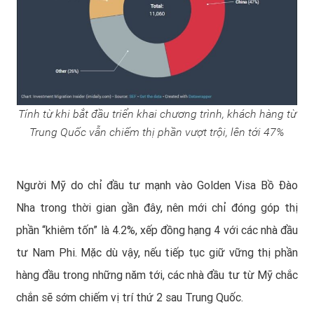
Tính từ khi bắt đầu triển khai chương trình, khách hàng từ
Trung Quốc vẫn chiếm thị phần vượt trội, lên tới 47%
Người Mỹ do chỉ đầu tư mạnh vào Golden Visa Bồ Đào
Nha trong thời gian gần đây, nên mới chỉ đóng góp thị
phần “khiêm tốn” là 4.2%, xếp đồng hạng 4 với các nhà đầu
tư Nam Phi. Mặc dù vậy, nếu tiếp tục giữ vững thị phần
hàng đầu trong những năm tới, các nhà đầu tư từ Mỹ chắc
chắn sẽ sớm chiếm vị trí thứ 2 sau Trung Quốc.