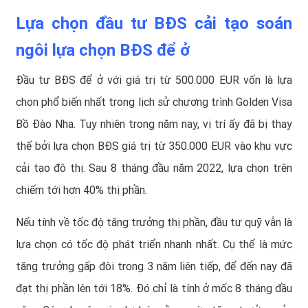
Lựa chọn đầu tư BĐS cải tạo soán
ngôi lựa chọn BĐS để ở
Đầu tư BĐS để ở với giá trị từ 500.000 EUR vốn là lựa
chọn phổ biến nhất trong lịch sử chương trình Golden Visa
Bồ Đào Nha. Tuy nhiên trong năm nay, vị trí ấy đã bị thay
thế bởi lựa chọn BĐS giá trị từ 350.000 EUR vào khu vực
cải tạo đô thị. Sau 8 tháng đầu năm 2022, lựa chọn trên
chiếm tới hơn 40% thị phần.
Nếu tính về tốc độ tăng trưởng thị phần, đầu tư quỹ vẫn là
lựa chọn có tốc độ phát triển nhanh nhất. Cụ thể là mức
tăng trưởng gấp đôi trong 3 năm liên tiếp, để đến nay đã
đạt thị phần lên tới 18%. Đó chỉ là tính ở mốc 8 tháng đầu