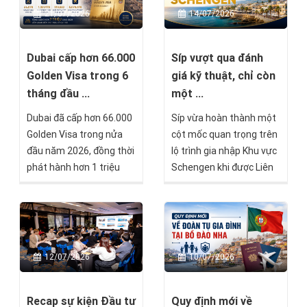
(MPRP). Đây là cột mốc
dạng hóa tài sản quốc tế.
21/07/2026
14/07/2026
quan trọng, đánh dấu
việc hồ sơ đã vượt qua
quá trình thẩm định (Due
Dubai cấp hơn 66.000
Síp vượt qua đánh
Diligence) và chỉ còn một
Golden Visa trong 6
giá kỹ thuật, chỉ còn
số bước cuối trước khi
tháng đầu ...
một ...
được cấp Thẻ thường trú
Dubai đã cấp hơn 66.000
Síp vừa hoàn thành một
vĩnh viễn Malta.
Golden Visa trong nửa
cột mốc quan trọng trên
đầu năm 2026, đồng thời
lộ trình gia nhập Khu vực
phát hành hơn 1 triệu
Schengen khi được Liên
giấy phép cư trú mới và
minh châu Âu (EU) đánh
xử lý hơn 7 triệu giao dịch
giá đáp ứng đầy đủ các
liên quan đến nhập cảnh,
yêu cầu kỹ thuật. Đây là
cư trú. Những con số này
tin vui không chỉ với chính
cho thấy UAE vẫn duy trì
phủ Síp, mà còn là tín
12/07/2026
10/07/2026
sức hấp dẫn mạnh mẽ
hiệu đáng chú ý với bất
đối với giới đầu tư, doanh
kỳ ai đang quan tâm tới
nhân và chuyên gia quốc
các cơ hội đầu tư ở quốc
Recap sự kiện Đầu tư
Quy định mới về