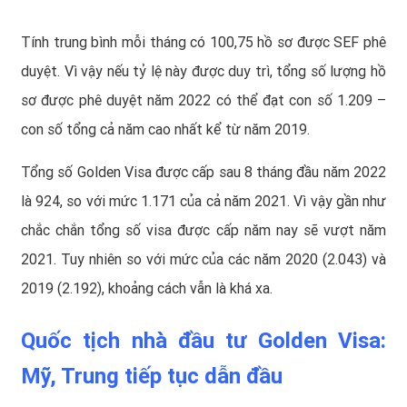
Tính trung bình mỗi tháng có 100,75 hồ sơ được SEF phê
duyệt. Vì vậy nếu tỷ lệ này được duy trì, tổng số lượng hồ
sơ được phê duyệt năm 2022 có thể đạt con số 1.209 –
con số tổng cả năm cao nhất kể từ năm 2019.
Tổng số Golden Visa được cấp sau 8 tháng đầu năm 2022
là 924, so với mức 1.171 của cả năm 2021. Vì vậy gần như
chắc chắn tổng số visa được cấp năm nay sẽ vượt năm
2021. Tuy nhiên so với mức của các năm 2020 (2.043) và
2019 (2.192), khoảng cách vẫn là khá xa.
Quốc tịch nhà đầu tư Golden Visa:
Mỹ, Trung tiếp tục dẫn đầu