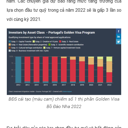
năm. Các chuyên gia dự báo rằng mức tăng trưởng của
lựa chọn đầu tư quỹ trong cả năm 2022 sẽ là gấp 3 lần so
với cùng kỳ 2021.
BĐS cải tạo (màu cam) chiếm số 1 thị phần Golden Visa
Bồ Đào Nha 2022