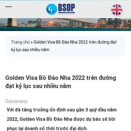
Trang chủ
»
Golden Visa Bồ Đào Nha 2022 trên đường đạt
kỷ lục sau nhiều năm
Golden Visa Bồ Đào Nha 2022 trên đường
đạt kỷ lục sau nhiều năm
20/09/2022
Với đà tăng trưởng ổn định sau gần 3 quý đầu năm
2022, Golden Visa Bồ Đào Nha được dự báo sẽ hồi
phục lại doanh số thời trước đại dịch.