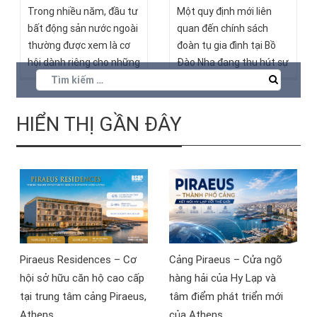
Trong nhiều năm, đầu tư
Một quy định mới liên
bất động sản nước ngoài
quan đến chính sách
thường được xem là cơ
đoàn tụ gia đình tại Bồ
hội dành riêng cho những
Đào Nha đang thu hút sự
nhà đầu tư sở hữu nguồn
quan tâm của nhiều nhà
vốn lớn và kinh nghiệm
đầu tư quốc tế, đặc biệt
quốc tế. Tuy nhiên, sau
là những người tìm hiểu
HIỂN THỊ GẦN ĐÂY
khi tham dự sự kiện “Đầu
các chương trình định cư
tư bất động sản Síp – Tài
châu Âu.
sản quốc tế, dòng tiền
EUR, quyền cư trú toàn
cầu” do BSOP tổ chức tại
Hà Nội ngày 11/7/2026,
nhiều nhà đầu tư đã có
góc nhìn mới về khả năng
Piraeus Residences – Cơ
Cảng Piraeus – Cửa ngõ
tiếp cận thị trường bất
hội sở hữu căn hộ cao cấp
hàng hải của Hy Lạp và
động sản châu Âu.
tại trung tâm cảng Piraeus,
tâm điểm phát triển mới
Athens
của Athens