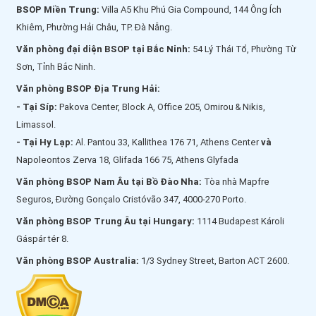
BSOP Miền Trung:
Villa A5 Khu Phú Gia Compound, 144 Ông Ích
Khiêm, Phường Hải Châu, TP. Đà Nẵng.
Văn phòng đại diện BSOP tại Bắc Ninh:
54 Lý Thái Tổ, Phường Từ
Sơn, Tỉnh Bắc Ninh.
Văn phòng BSOP Địa Trung Hải:
- Tại Síp:
Pakova Center, Block A, Office 205, Omirou & Nikis,
Limassol.
- Tại Hy Lạp:
Al. Pantou 33, Kallithea 176 71, Athens Center
và
Napoleontos Zerva 18, Glifada 166 75, Athens Glyfada
Văn phòng BSOP Nam Âu tại Bồ Đào Nha:
Tòa nhà Mapfre
Seguros, Đường Gonçalo Cristóvão 347, 4000-270 Porto.
Văn phòng BSOP Trung Âu tại Hungary:
1114 Budapest Károli
Gáspár tér 8.
Văn phòng BSOP Australia:
1/3 Sydney Street, Barton ACT 2600.