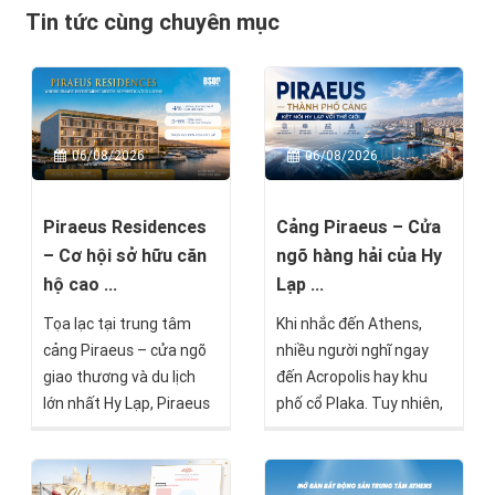
Tin tức cùng chuyên mục
06/08/2026
06/08/2026
Piraeus Residences
Cảng Piraeus – Cửa
– Cơ hội sở hữu căn
ngõ hàng hải của Hy
hộ cao ...
Lạp ...
Tọa lạc tại trung tâm
Khi nhắc đến Athens,
cảng Piraeus – cửa ngõ
nhiều người nghĩ ngay
giao thương và du lịch
đến Acropolis hay khu
lớn nhất Hy Lạp, Piraeus
phố cổ Plaka. Tuy nhiên,
Residences là một trong
chỉ cách trung tâm
những dự án nổi bật
thành phố khoảng 20–30
hướng đến nhóm nhà
phút di chuyển là Piraeus