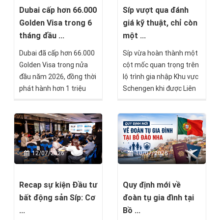
quá trình thẩm định (Due
Dubai cấp hơn 66.000
Síp vượt qua đánh
Diligence) và chỉ còn một
Golden Visa trong 6
giá kỹ thuật, chỉ còn
số bước cuối trước khi
tháng đầu ...
một ...
được cấp Thẻ thường trú
Dubai đã cấp hơn 66.000
Síp vừa hoàn thành một
vĩnh viễn Malta.
Golden Visa trong nửa
cột mốc quan trọng trên
đầu năm 2026, đồng thời
lộ trình gia nhập Khu vực
phát hành hơn 1 triệu
Schengen khi được Liên
giấy phép cư trú mới và
minh châu Âu (EU) đánh
xử lý hơn 7 triệu giao dịch
giá đáp ứng đầy đủ các
liên quan đến nhập cảnh,
yêu cầu kỹ thuật. Đây là
cư trú. Những con số này
tin vui không chỉ với chính
cho thấy UAE vẫn duy trì
phủ Síp, mà còn là tín
12/07/2026
10/07/2026
sức hấp dẫn mạnh mẽ
hiệu đáng chú ý với bất
đối với giới đầu tư, doanh
kỳ ai đang quan tâm tới
nhân và chuyên gia quốc
các cơ hội đầu tư ở quốc
Recap sự kiện Đầu tư
Quy định mới về
tế, ngay cả trong bối
đảo Địa Trung Hải này.
bất động sản Síp: Cơ
đoàn tụ gia đình tại
cảnh địa chính trị khu vực
...
Bồ ...
có nhiều biến động.