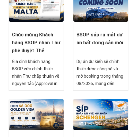
đầu tư tìm kiếm giá trị
– cảng biển lớn nhất Hy
bền vững mà BSOP sẽ
Lạp, một trong những
31/07/2026
30/07/2026
chính thức mở bán trong
trung tâm hàng hải quan
tháng 8 này.
trọng nhất châu Âu và là
khu vực đang chuyển
Chúc mừng Khách
BSOP sắp ra mắt dự
mình mạnh mẽ nhờ sự
hàng BSOP nhận Thư
án bất động sản mới
phát triển của thương
phê duyệt Thẻ ...
...
mại, du lịch và bất động
Gia đình khách hàng
Dự án dự kiến sẽ chính
sản.
BSOP vừa chính thức
thức được công bố và
nhận Thư chấp thuận về
mở booking trong tháng
nguyên tắc (Approval in
08/2026, mang đến
Principle) từ Chính phủ
thêm một lựa chọn đầu
Malta theo chương trình
tư tại thị trường châu Âu
Malta Permanent
dành cho các nhà đầu tư
Residence Programme
đang tìm kiếm cơ hội đa
(MPRP). Đây là cột mốc
dạng hóa tài sản quốc tế.
21/07/2026
14/07/2026
quan trọng, đánh dấu
việc hồ sơ đã vượt qua