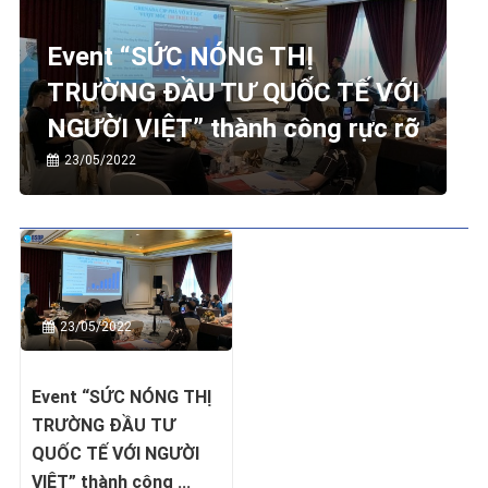
Event “SỨC NÓNG THỊ
TRƯỜNG ĐẦU TƯ QUỐC TẾ VỚI
NGƯỜI VIỆT” thành công rực rỡ
23/05/2022
23/05/2022
Event “SỨC NÓNG THỊ
TRƯỜNG ĐẦU TƯ
QUỐC TẾ VỚI NGƯỜI
VIỆT” thành công ...