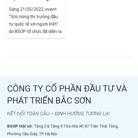
Sáng 21/05/2022, event
"Sức nóng thị trường đầu
tư quốc tế với người Việt"
do BSOP tổ chức đã diễn ra
thành công tốt đẹp, đưa
đến cho các nhà đầu tư
tham dự chương trình
nhiều thông tin "nóng hổi"
về thị trường đầu tư định
cư quốc tế. Đây là sự kiện
nằm trong chuỗi các hoạt
CÔNG TY CỔ PHẦN ĐẦU TƯ VÀ
động BSOP event được tổ
PHÁT TRIỂN BẮC SƠN
chức dựa trên quá trình
quan sát, ghi nhận và đánh
giá phản hồi từ quý nhà đầu
KẾT NỐI TOÀN CẦU – ĐỊNH HƯỚNG TƯƠNG LAI
tư với các chương trình
BSOP Hội sở:
Tầng 2 & Tầng 9 Tòa nhà AP, 87 Trần Thái Tông,
định cư được BSOP triển
Phường Cầu Giấy, TP. Hà Nội.
khai.