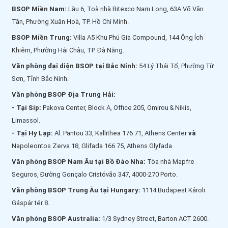
BSOP Miền Nam:
Lầu 6, Toà nhà Bitexco Nam Long, 63A Võ Văn
Tần, Phường Xuân Hoà, TP. Hồ Chí Minh.
BSOP Miền Trung:
Villa A5 Khu Phú Gia Compound, 144 Ông Ích
Khiêm, Phường Hải Châu, TP. Đà Nẵng.
Văn phòng đại diện BSOP tại Bắc Ninh:
54 Lý Thái Tổ, Phường Từ
Sơn, Tỉnh Bắc Ninh.
Văn phòng BSOP Địa Trung Hải:
- Tại Síp:
Pakova Center, Block A, Office 205, Omirou & Nikis,
Limassol.
- Tại Hy Lạp:
Al. Pantou 33, Kallithea 176 71, Athens Center
và
Napoleontos Zerva 18, Glifada 166 75, Athens Glyfada
Văn phòng BSOP Nam Âu tại Bồ Đào Nha:
Tòa nhà Mapfre
Seguros, Đường Gonçalo Cristóvão 347, 4000-270 Porto.
Văn phòng BSOP Trung Âu tại Hungary:
1114 Budapest Károli
Gáspár tér 8.
Văn phòng BSOP Australia:
1/3 Sydney Street, Barton ACT 2600.