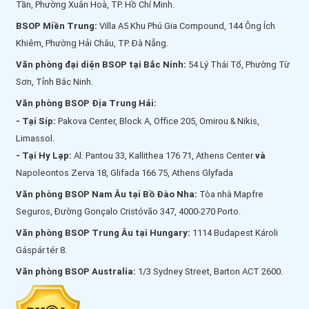
Tần, Phường Xuân Hoà, TP. Hồ Chí Minh.
BSOP Miền Trung:
Villa A5 Khu Phú Gia Compound, 144 Ông Ích
Khiêm, Phường Hải Châu, TP. Đà Nẵng.
Văn phòng đại diện BSOP tại Bắc Ninh:
54 Lý Thái Tổ, Phường Từ
Sơn, Tỉnh Bắc Ninh.
Văn phòng BSOP Địa Trung Hải:
- Tại Síp:
Pakova Center, Block A, Office 205, Omirou & Nikis,
Limassol.
- Tại Hy Lạp:
Al. Pantou 33, Kallithea 176 71, Athens Center
và
Napoleontos Zerva 18, Glifada 166 75, Athens Glyfada
Văn phòng BSOP Nam Âu tại Bồ Đào Nha:
Tòa nhà Mapfre
Seguros, Đường Gonçalo Cristóvão 347, 4000-270 Porto.
Văn phòng BSOP Trung Âu tại Hungary:
1114 Budapest Károli
Gáspár tér 8.
Văn phòng BSOP Australia:
1/3 Sydney Street, Barton ACT 2600.