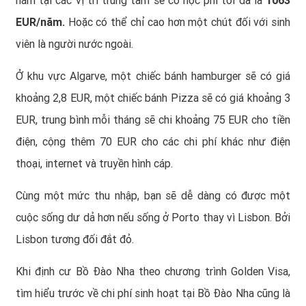
nằm tại các vị trí trung tâm sẽ có học phí tối đa là
1063
EUR/năm.
Hoặc có thể chỉ cao hơn một chút đối với sinh
viên là người nước ngoài.
Ở khu vực Algarve, một chiếc bánh hamburger sẽ có giá
khoảng 2,8 EUR, một chiếc bánh Pizza sẽ có giá khoảng 3
EUR, trung bình mỗi tháng sẽ chi khoảng 75 EUR cho tiền
điện, cộng thêm 70 EUR cho các chi phí khác như điện
thoại, internet và truyền hình cáp.
Cùng một mức thu nhập, bạn sẽ dễ dàng có được một
cuộc sống dư dả hơn nếu sống ở Porto thay vì Lisbon. Bởi
Lisbon tương đối đắt đỏ.
Khi định cư Bồ Đào Nha theo chương trình Golden Visa,
tìm hiểu trước về chi phí sinh hoạt tại Bồ Đào Nha cũng là