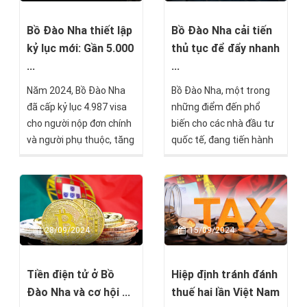
pháp tại châu Âu chỉ với
thu nhập ổn định hàng
Bồ Đào Nha thiết lập
Bồ Đào Nha cải tiến
tháng.
kỷ lục mới: Gần 5.000
thủ tục để đẩy nhanh
...
...
Năm 2024, Bồ Đào Nha
Bồ Đào Nha, một trong
đã cấp kỷ lục 4.987 visa
những điểm đến phổ
cho người nộp đơn chính
biến cho các nhà đầu tư
và người phụ thuộc, tăng
quốc tế, đang tiến hành
72% so với năm 2023, và
nỗ lực đáng kể để giải
vượt qua mức đỉnh trước
quyết hồ sơ đang chờ xử
đó là 4.029 lượt phê
lý hồ sơ Golden Visa.
duyệt vào năm 2017-
theo dữ liệu từ Cơ quan
28/09/2024
15/09/2024
Di trú và Người nước
ngoài (AIMA), được
Bloomberg đăng tải.
Tiền điện tử ở Bồ
Hiệp định tránh đánh
Đào Nha và cơ hội ...
thuế hai lần Việt Nam