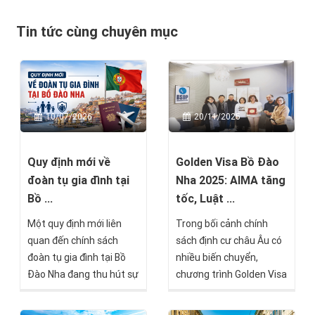
Tin tức cùng chuyên mục
10/07/2026
20/11/2025
Quy định mới về
Golden Visa Bồ Đào
đoàn tụ gia đình tại
Nha 2025: AIMA tăng
Bồ ...
tốc, Luật ...
Một quy định mới liên
Trong bối cảnh chính
quan đến chính sách
sách định cư châu Âu có
đoàn tụ gia đình tại Bồ
nhiều biến chuyển,
Đào Nha đang thu hút sự
chương trình Golden Visa
quan tâm của nhiều nhà
Bồ Đào Nha vẫn duy trì
đầu tư quốc tế, đặc biệt
sức hấp dẫn với tiến độ