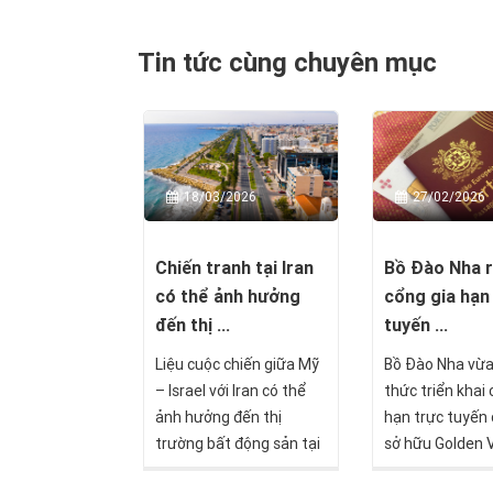
Tin tức cùng chuyên mục
18/03/2026
27/02/2026
Chiến tranh tại Iran
Bồ Đào Nha 
có thể ảnh hưởng
cổng gia hạn
đến thị ...
tuyến ...
Liệu cuộc chiến giữa Mỹ
Bồ Đào Nha vừa
– Israel với Iran có thể
thức triển khai 
ảnh hưởng đến thị
hạn trực tuyến
trường bất động sản tại
sở hữu Golden V
Síp hay không, và nếu có
đánh dấu một b