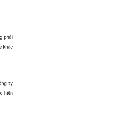
g phải
ẽ khác
ông ty
c hiện