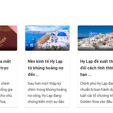
27/01/2026
19/01/2026
ra mắt
Nền kinh tế Hy Lạp
Hy Lạp đề xuất t
 trực
từ khủng hoảng nợ
đổi cách tính thờ
đến ...
hạn ...
 chính
Sau hơn một thập kỷ
Chính phủ Hy Lạp đa
cổng gia
chìm trong khủng hoảng
chuẩn bị ban hành d
 cho chủ
nợ công, Hy Lạp đang
luật cải tổ chương tr
isa,
chứng kiến một sự đảo
Golden Visa vào đầu
ước tiến
chiều hiếm thấy trong
năm 2026, với trọng