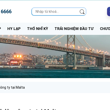
 6666
P
HY LẠP
THỔ NHĨ KỲ
TRẢI NGHIỆM ĐẦU TƯ
CHƯƠ
công ty tại Malta