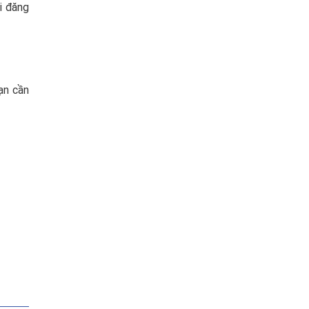
i đăng
ạn cần