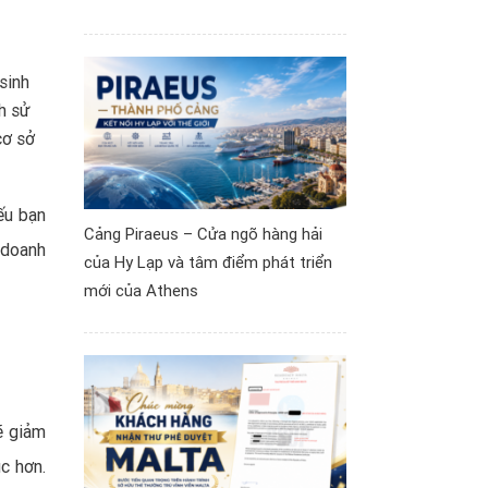
sinh
h sử
cơ sở
nếu bạn
Cảng Piraeus – Cửa ngõ hàng hải
 doanh
của Hy Lạp và tâm điểm phát triển
mới của Athens
ẽ giảm
ục hơn.