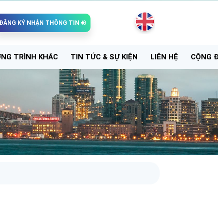
ĐĂNG KÝ NHẬN THÔNG TIN
NG TRÌNH KHÁC
TIN TỨC & SỰ KIỆN
LIÊN HỆ
CỘNG 