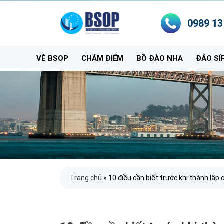
0989 13
VỀ BSOP
CHẤM ĐIỂM
BỒ ĐÀO NHA
ĐẢO SÍ
Trang chủ
»
10 điều cần biết trước khi thành lập 