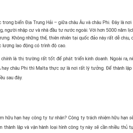
c trong biển Địa Trung Hải – giữa châu Âu và châu Phi. Đây là nơi 
, người nhập cư và nhà đầu tư nước ngoài. Với hơn 5000 năm lịc
ưng. Không những thế, thiên nhiên tại quốc đảo này rất dễ chịu, 
c lượng lao động có trình độ cao.
chính là thị trường rất tốt để phát triển kinh doanh. Ngoài ra, 
hay châu Phi thì Malta thực sự là nơi rất lý tưởng. Để thành lập
ều sau đây.
ệm hữu hạn hay công ty tư nhân? Công ty trách nhiệm hữu hạn s
ên thành lập và vận hành loại hình công ty này sẽ cần nhiều thủ t