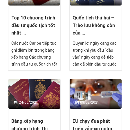
nào? New Zealand thuộc
nước nào? New Zealand
ở đâu trên bản đồ thế
Top 10 chương trình
Quốc tịch thứ hai –
giới?
đầu tư quốc tịch tốt
Trào lưu không còn
nhất ...
của ...
Các nước Caribe tiếp tục
Quyền lợi ngày càng cao
ghi điểm lớn trong bảng
trong khi yêu cầu “đầu
xếp hạng Các chương
vào” ngày càng dễ tiếp
trình đầu tư quốc tịch tốt
cận đã biến đầu tư quốc
nhất năm 2022 của Best
tịch thứ hai trở thành
Citizenship.
một trào lưu hấp dẫn với
cả cấp trung lưu, vươn
rộng tới cả các nước
đang phát triển như Việt
03/02/2021
24/05/2021
Nam.
EU chạy đua phát
Bảng xếp hạng
triển vắc-xin ngừa
chương trình Thị