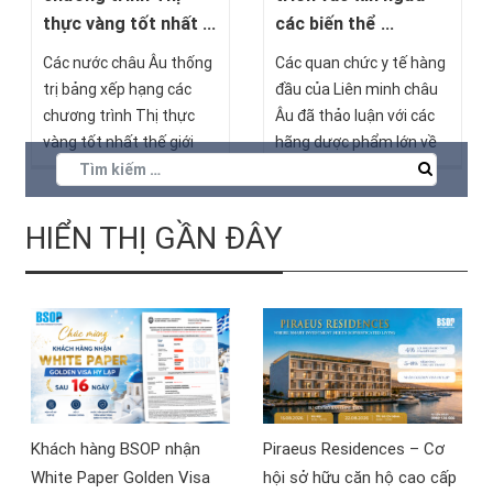
các biến thể ...
thực vàng tốt nhất ...
Các quan chức y tế hàng
Các nước châu Âu thống
đầu của Liên minh châu
trị bảng xếp hạng các
Âu đã thảo luận với các
chương trình Thị thực
hãng dược phẩm lớn về
vàng tốt nhất thế giới
việc phải chạy đua với
năm 2021. Trong đó có
thời gian và virus, nhanh
Bồ Đào Nha đứng đầu
chóng phát triển và bào
bảng, Ireland đứng thứ
HIỂN THỊ GẦN ĐÂY
chế vắc-xin phòng ngừa
hai, Hy Lạp đúng thứ ba,
chủng biến thể mới của
tiếp đến lần lượt là Tây
virus SARS-CoV-2.
Ban Nha và Ý. Bồn quốc
gia cùng đứng ở vị trí thứ
sáu là Malta, Síp,
Bulgaria và Luxembourg
Khách hàng BSOP nhận
Piraeus Residences – Cơ
White Paper Golden Visa
hội sở hữu căn hộ cao cấp