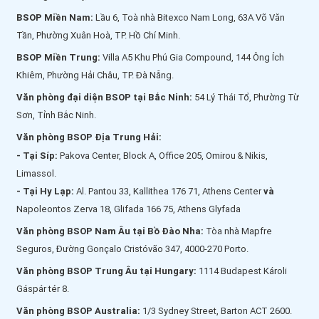
BSOP Miền Nam:
Lầu 6, Toà nhà Bitexco Nam Long, 63A Võ Văn
Tần, Phường Xuân Hoà, TP. Hồ Chí Minh.
BSOP Miền Trung:
Villa A5 Khu Phú Gia Compound, 144 Ông Ích
Khiêm, Phường Hải Châu, TP. Đà Nẵng.
Văn phòng đại diện BSOP tại Bắc Ninh:
54 Lý Thái Tổ, Phường Từ
Sơn, Tỉnh Bắc Ninh.
Văn phòng BSOP Địa Trung Hải:
- Tại Síp:
Pakova Center, Block A, Office 205, Omirou & Nikis,
Limassol.
- Tại Hy Lạp:
Al. Pantou 33, Kallithea 176 71, Athens Center
và
Napoleontos Zerva 18, Glifada 166 75, Athens Glyfada
Văn phòng BSOP Nam Âu tại Bồ Đào Nha:
Tòa nhà Mapfre
Seguros, Đường Gonçalo Cristóvão 347, 4000-270 Porto.
Văn phòng BSOP Trung Âu tại Hungary:
1114 Budapest Károli
Gáspár tér 8.
Văn phòng BSOP Australia:
1/3 Sydney Street, Barton ACT 2600.