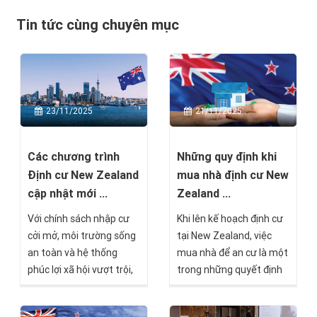
Tin tức cùng chuyên mục
23/11/2025
21/11/2025
Các chương trình
Những quy định khi
Định cư New Zealand
mua nhà định cư New
cập nhật mới ...
Zealand ...
Với chính sách nhập cư
Khi lên kế hoạch định cư
cởi mở, môi trường sống
tại New Zealand, việc
an toàn và hệ thống
mua nhà để an cư là một
phúc lợi xã hội vượt trội,
trong những quyết định
New Zealand đang trở
quan trọng nhất mà mọi
thành điểm đến lý tưởng
gia đình cần cân nhắc kỹ