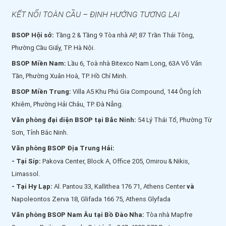
KẾT NỐI TOÀN CẦU – ĐỊNH HƯỚNG TƯƠNG LAI
BSOP Hội sở:
Tầng 2 & Tầng 9 Tòa nhà AP, 87 Trần Thái Tông,
Phường Cầu Giấy, TP. Hà Nội.
BSOP Miền Nam:
Lầu 6, Toà nhà Bitexco Nam Long, 63A Võ Văn
Tần, Phường Xuân Hoà, TP. Hồ Chí Minh.
BSOP Miền Trung:
Villa A5 Khu Phú Gia Compound, 144 Ông Ích
Khiêm, Phường Hải Châu, TP. Đà Nẵng.
Văn phòng đại diện BSOP tại Bắc Ninh:
54 Lý Thái Tổ, Phường Từ
Sơn, Tỉnh Bắc Ninh.
Văn phòng BSOP Địa Trung Hải:
- Tại Síp:
Pakova Center, Block A, Office 205, Omirou & Nikis,
Limassol.
- Tại Hy Lạp:
Al. Pantou 33, Kallithea 176 71, Athens Center
và
Napoleontos Zerva 18, Glifada 166 75, Athens Glyfada
Văn phòng BSOP Nam Âu tại Bồ Đào Nha:
Tòa nhà Mapfre