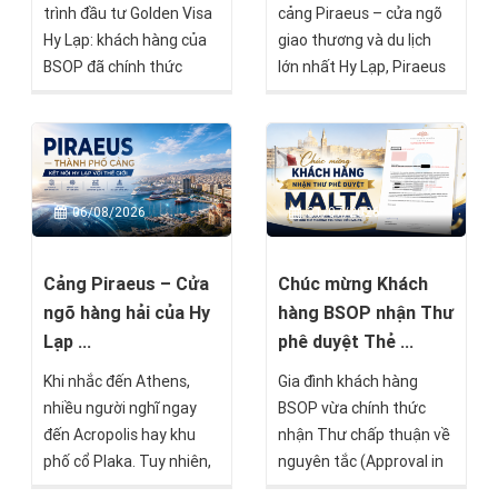
trình đầu tư Golden Visa
cảng Piraeus – cửa ngõ
Hy Lạp: khách hàng của
giao thương và du lịch
BSOP đã chính thức
lớn nhất Hy Lạp, Piraeus
nhận được White Paper
Residences là một trong
– Giấy xác nhận tạm thời
những dự án nổi bật
về hồ sơ cư trú – chỉ sau
hướng đến nhóm nhà
16 ngày kể từ khi hồ sơ
đầu tư tìm kiếm giá trị
được nộp tại Cơ quan Di
bền vững mà BSOP sẽ
06/08/2026
31/07/2026
trú Hy Lạp.
chính thức mở bán trong
tháng 8 này.
Cảng Piraeus – Cửa
Chúc mừng Khách
ngõ hàng hải của Hy
hàng BSOP nhận Thư
Lạp ...
phê duyệt Thẻ ...
Khi nhắc đến Athens,
Gia đình khách hàng
nhiều người nghĩ ngay
BSOP vừa chính thức
đến Acropolis hay khu
nhận Thư chấp thuận về
phố cổ Plaka. Tuy nhiên,
nguyên tắc (Approval in
chỉ cách trung tâm
Principle) từ Chính phủ