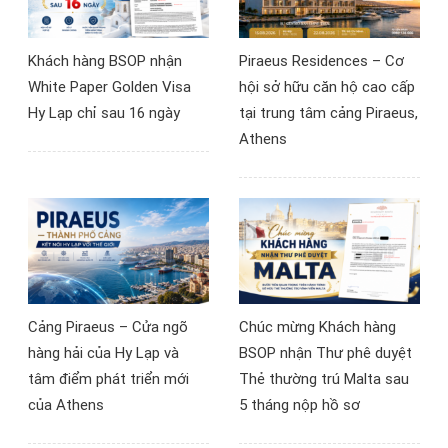
nhiều nhà đầu tư đã có
góc nhìn mới về khả năng
Khách hàng BSOP nhận
Piraeus Residences – Cơ
tiếp cận thị trường bất
White Paper Golden Visa
hội sở hữu căn hộ cao cấp
động sản châu Âu.
Hy Lạp chỉ sau 16 ngày
tại trung tâm cảng Piraeus,
Athens
Cảng Piraeus – Cửa ngõ
Chúc mừng Khách hàng
hàng hải của Hy Lạp và
BSOP nhận Thư phê duyệt
tâm điểm phát triển mới
Thẻ thường trú Malta sau
của Athens
5 tháng nộp hồ sơ