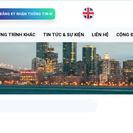
ĐĂNG KÝ NHẬN THÔNG TIN
NG TRÌNH KHÁC
TIN TỨC & SỰ KIỆN
LIÊN HỆ
CỘNG 