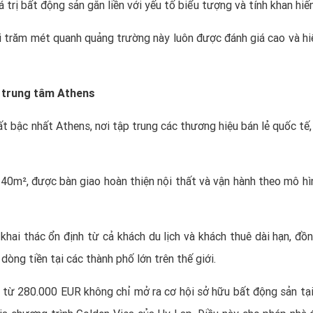
trị bất động sản gắn liền với yếu tố biểu tượng và tính khan hiế
vài trăm mét quanh quảng trường này luôn được đánh giá cao và hi
i trung tâm Athens
t bậc nhất Athens, nơi tập trung các thương hiệu bán lẻ quốc tế,
–40m², được bàn giao hoàn thiện nội thất và vận hành theo mô hì
khai thác ổn định từ cả khách du lịch và khách thuê dài hạn, đồn
òng tiền tại các thành phố lớn trên thế giới.
từ 280.000 EUR không chỉ mở ra cơ hội sở hữu bất động sản tại