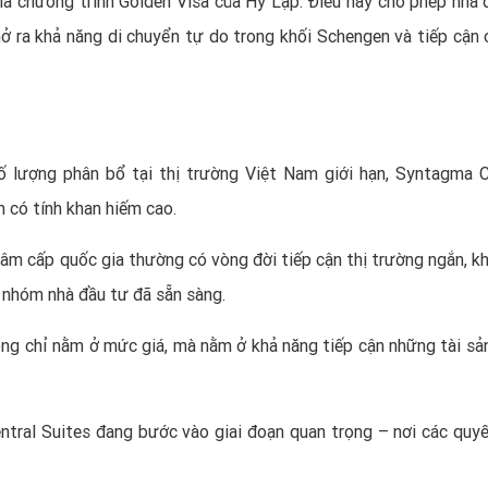
a chương trình Golden Visa của Hy Lạp. Điều này cho phép nhà 
mở ra khả năng di chuyển tự do trong khối Schengen và tiếp cận 
ố lượng phân bổ tại thị trường Việt Nam giới hạn, Syntagma C
 có tính khan hiếm cao.
g tâm cấp quốc gia thường có vòng đời tiếp cận thị trường ngắn, k
 nhóm nhà đầu tư đã sẵn sàng.
ông chỉ nằm ở mức giá, mà nằm ở khả năng tiếp cận những tài sả
tral Suites đang bước vào giai đoạn quan trọng – nơi các quyế