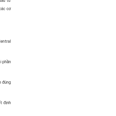
đầu tư
các cơ
entral
hi phần
n đúng
t định