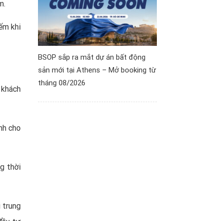
m.
ếm khi
BSOP sắp ra mắt dự án bất động
sản mới tại Athens – Mở booking từ
tháng 08/2026
 khách
nh cho
g thời
 trung