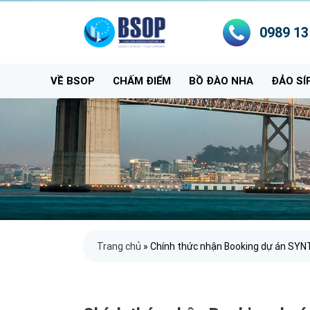
0989 13
VỀ BSOP
CHẤM ĐIỂM
BỒ ĐÀO NHA
ĐẢO SÍ
Trang chủ
»
Chính thức nhận Booking dự án S