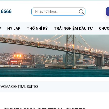
 6666
P
HY LẠP
THỔ NHĨ KỲ
TRẢI NGHIỆM ĐẦU TƯ
CHƯƠ
YNTAGMA CENTRAL SUITES