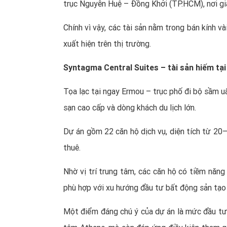
trục Nguyễn Huệ – Đồng Khởi (TP.HCM), nơi giá 
Chính vì vậy, các tài sản nằm trong bán kính 
xuất hiện trên thị trường.
Syntagma Central Suites – tài sản hiếm tạ
Tọa lạc tại ngay Ermou – trục phố đi bộ sầm uấ
sạn cao cấp và dòng khách du lịch lớn.
Dự án gồm 22 căn hộ dịch vụ, diện tích từ 20
thuê.
Nhờ vị trí trung tâm, các căn hộ có tiềm năng 
phù hợp với xu hướng đầu tư bất động sản tạo d
Một điểm đáng chú ý của dự án là mức đầu tư 