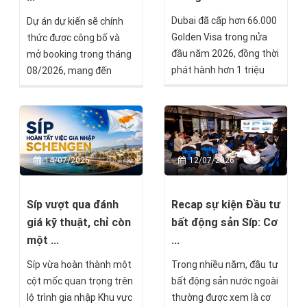
mại, du lịch và bất động
được cấp Thẻ thường trú
Dubai đã cấp hơn 66.000
Dự án dự kiến sẽ chính
sản.
vĩnh viễn Malta.
Golden Visa trong nửa
thức được công bố và
đầu năm 2026, đồng thời
mở booking trong tháng
phát hành hơn 1 triệu
08/2026, mang đến
giấy phép cư trú mới và
thêm một lựa chọn đầu
xử lý hơn 7 triệu giao dịch
tư tại thị trường châu Âu
liên quan đến nhập cảnh,
dành cho các nhà đầu tư
cư trú. Những con số này
đang tìm kiếm cơ hội đa
cho thấy UAE vẫn duy trì
dạng hóa tài sản quốc tế.
14/07/2026
12/07/2026
sức hấp dẫn mạnh mẽ
đối với giới đầu tư, doanh
nhân và chuyên gia quốc
Síp vượt qua đánh
Recap sự kiện Đầu tư
tế, ngay cả trong bối
giá kỹ thuật, chỉ còn
bất động sản Síp: Cơ
cảnh địa chính trị khu vực
một ...
...
có nhiều biến động.
Síp vừa hoàn thành một
Trong nhiều năm, đầu tư
cột mốc quan trọng trên
bất động sản nước ngoài
lộ trình gia nhập Khu vực
thường được xem là cơ