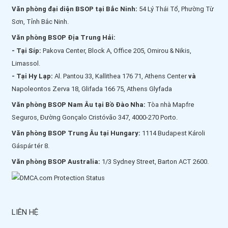
Văn phòng đại diện BSOP tại Bắc Ninh:
54 Lý Thái Tổ, Phường Từ
Sơn, Tỉnh Bắc Ninh.
Văn phòng BSOP Địa Trung Hải:
- Tại Síp:
Pakova Center, Block A, Office 205, Omirou & Nikis,
Limassol.
- Tại Hy Lạp:
Al. Pantou 33, Kallithea 176 71, Athens Center
và
Napoleontos Zerva 18, Glifada 166 75, Athens Glyfada
Văn phòng BSOP Nam Âu tại Bồ Đào Nha:
Tòa nhà Mapfre
Seguros, Đường Gonçalo Cristóvão 347, 4000-270 Porto.
Văn phòng BSOP Trung Âu tại Hungary:
1114 Budapest Károli
Gáspár tér 8.
Văn phòng BSOP Australia:
1/3 Sydney Street, Barton ACT 2600.
LIÊN HỆ