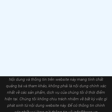
Nội dung và thông tin trên website này mang tính chất
quảng bá và tham khảo, không phải là nội dung chính xác
nhất về các sản phẩm, dịch vụ của chúng tôi ở thời điểm
hiện tại. Chúng tôi không chịu trách nhiệm về bất kỳ việc gì
phát sinh từ nội dung website này. Để có thông tin chính
xác nhất vui lòng gửi thông tin về
info@bsop.vn