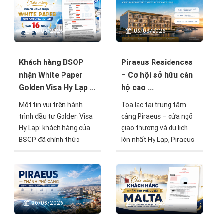
08/08/2026
06/08/2026
Khách hàng BSOP
Piraeus Residences
nhận White Paper
– Cơ hội sở hữu căn
Golden Visa Hy Lạp ...
hộ cao ...
Một tin vui trên hành
Tọa lạc tại trung tâm
trình đầu tư Golden Visa
cảng Piraeus – cửa ngõ
Hy Lạp: khách hàng của
giao thương và du lịch
BSOP đã chính thức
lớn nhất Hy Lạp, Piraeus
nhận được White Paper
Residences là một trong
– Giấy xác nhận tạm thời
những dự án nổi bật
về hồ sơ cư trú – chỉ sau
hướng đến nhóm nhà
16 ngày kể từ khi hồ sơ
đầu tư tìm kiếm giá trị
được nộp tại Cơ quan Di
bền vững mà BSOP sẽ
06/08/2026
31/07/2026
trú Hy Lạp.
chính thức mở bán trong