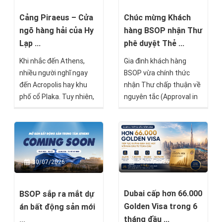
tháng 8 này.
Cảng Piraeus – Cửa
Chúc mừng Khách
ngõ hàng hải của Hy
hàng BSOP nhận Thư
Lạp ...
phê duyệt Thẻ ...
Khi nhắc đến Athens,
Gia đình khách hàng
nhiều người nghĩ ngay
BSOP vừa chính thức
đến Acropolis hay khu
nhận Thư chấp thuận về
phố cổ Plaka. Tuy nhiên,
nguyên tắc (Approval in
chỉ cách trung tâm
Principle) từ Chính phủ
thành phố khoảng 20–30
Malta theo chương trình
phút di chuyển là Piraeus
Malta Permanent
– cảng biển lớn nhất Hy
Residence Programme
Lạp, một trong những
(MPRP). Đây là cột mốc
21/07/2026
30/07/2026
trung tâm hàng hải quan
quan trọng, đánh dấu
trọng nhất châu Âu và là
việc hồ sơ đã vượt qua
khu vực đang chuyển
quá trình thẩm định (Due
Dubai cấp hơn 66.000
BSOP sắp ra mắt dự
mình mạnh mẽ nhờ sự
Diligence) và chỉ còn một
Golden Visa trong 6
án bất động sản mới
phát triển của thương
số bước cuối trước khi
tháng đầu ...
...