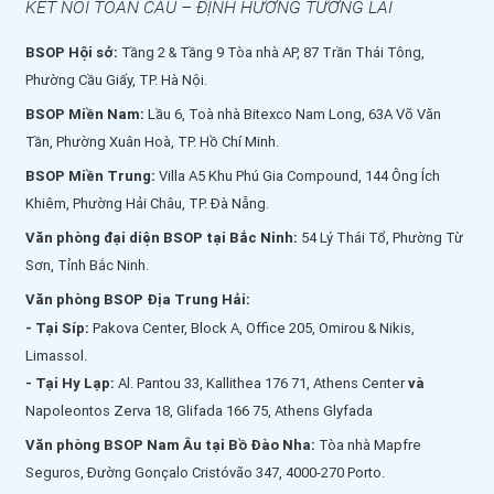
KẾT NỐI TOÀN CẦU – ĐỊNH HƯỚNG TƯƠNG LAI
BSOP Hội sở:
Tầng 2 & Tầng 9 Tòa nhà AP, 87 Trần Thái Tông,
Phường Cầu Giấy, TP. Hà Nội.
BSOP Miền Nam:
Lầu 6, Toà nhà Bitexco Nam Long, 63A Võ Văn
Tần, Phường Xuân Hoà, TP. Hồ Chí Minh.
BSOP Miền Trung:
Villa A5 Khu Phú Gia Compound, 144 Ông Ích
Khiêm, Phường Hải Châu, TP. Đà Nẵng.
Văn phòng đại diện BSOP tại Bắc Ninh:
54 Lý Thái Tổ, Phường Từ
Sơn, Tỉnh Bắc Ninh.
Văn phòng BSOP Địa Trung Hải:
- Tại Síp:
Pakova Center, Block A, Office 205, Omirou & Nikis,
Limassol.
- Tại Hy Lạp:
Al. Pantou 33, Kallithea 176 71, Athens Center
và
Napoleontos Zerva 18, Glifada 166 75, Athens Glyfada
Văn phòng BSOP Nam Âu tại Bồ Đào Nha:
Tòa nhà Mapfre
Seguros, Đường Gonçalo Cristóvão 347, 4000-270 Porto.