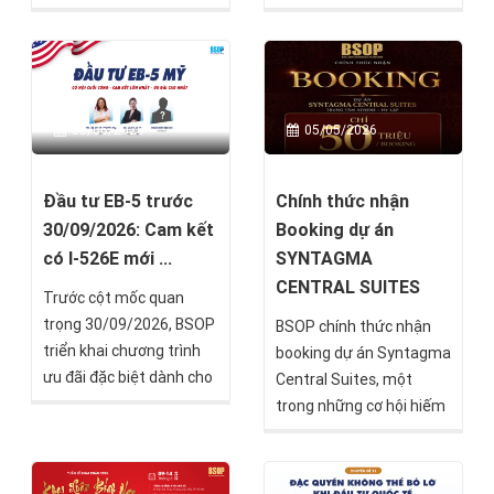
tiếp tục tăng trưởng, Síp
thêm một lựa chọn đầu
nổi lên như một lựa chọn
tư tại thị trường châu Âu
được nhiều nhà đầu tư
dành cho các nhà đầu tư
quốc tế quan tâm nhờ
đang tìm kiếm cơ hội đa
khả năng kết hợp nhiều
dạng hóa tài sản quốc tế.
03/06/2026
05/05/2026
giá trị trong cùng một
khoản đầu tư.
Đầu tư EB-5 trước
Chính thức nhận
30/09/2026: Cam kết
Booking dự án
có I-526E mới ...
SYNTAGMA
CENTRAL SUITES
Trước cột mốc quan
trọng 30/09/2026, BSOP
BSOP chính thức nhận
triển khai chương trình
booking dự án Syntagma
ưu đãi đặc biệt dành cho
Central Suites, một
nhà đầu tư EB-5 với chính
trong những cơ hội hiếm
sách chỉ thanh toán phí
hoi tại lõi trung tâm thủ
dịch vụ sau khi nhận
đô Athens, Hy Lạp.
chấp thuận I-526E, ưu