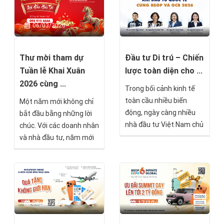
đãi tài chính gần 900
triệu đồng và chỉ từ 15
06/03/2026
28/01/2026
triệu đồng để bắt đầu lộ
trình sở hữu Thẻ xanh
Mỹ.
Thư mời tham dự
Đầu tư Di trú – Chiến
Tuần lễ Khai Xuân
lược toàn diện cho ...
2026 cùng ...
Trong bối cảnh kinh tế
toàn cầu nhiều biến
Một năm mới không chỉ
động, ngày càng nhiều
bắt đầu bằng những lời
nhà đầu tư Việt Nam chủ
chúc. Với các doanh nhân
động mở rộng danh mục
và nhà đầu tư, năm mới
ra quốc tế như một chiến
còn là thời điểm để xác
lược bảo toàn và gia
lập chiến lược tài sản,
tăng tài sản dài hạn.
nắm bắt xu hướng dịch
Không chỉ dừng lại ở việc
chuyển toàn cầu và
sở hữu tài sản ngoại tệ,
chuẩn bị cho những cơ
25/12/2025
17/10/2025
đầu tư di trú đang trở
hội phía trước.
thành lời giải toàn diện