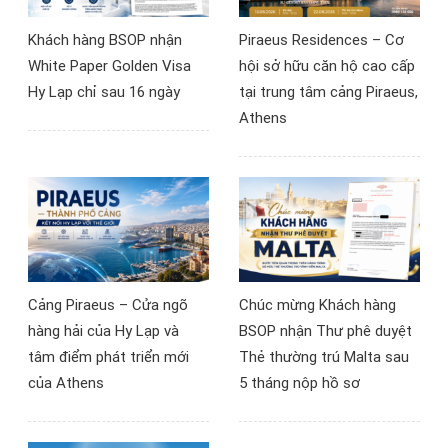
đãi đầu tư độc quyền lên
Khách hàng BSOP nhận
Piraeus Residences – Cơ
tới 2 tỷ đồng dành riêng
White Paper Golden Visa
hội sở hữu căn hộ cao cấp
cho khách tham dự và ký
Hy Lạp chỉ sau 16 ngày
tại trung tâm cảng Piraeus,
hợp đồng ngay tại
Athens
chương trình.
Cảng Piraeus – Cửa ngõ
Chúc mừng Khách hàng
hàng hải của Hy Lạp và
BSOP nhận Thư phê duyệt
tâm điểm phát triển mới
Thẻ thường trú Malta sau
của Athens
5 tháng nộp hồ sơ