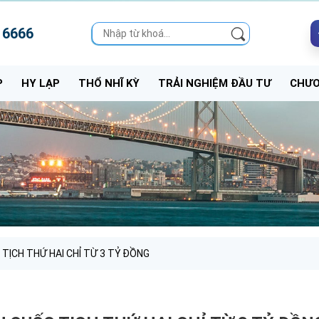
 6666
P
HY LẠP
THỔ NHĨ KỲ
TRẢI NGHIỆM ĐẦU TƯ
CHƯƠ
TỊCH THỨ HAI CHỈ TỪ 3 TỶ ĐỒNG