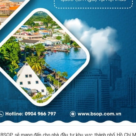
a BSOP sẽ mang đến cho nhà đầu tư khu vực thành phố Hồ Chí M