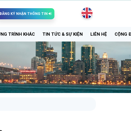
ĐĂNG KÝ NHẬN THÔNG TIN
NG TRÌNH KHÁC
TIN TỨC & SỰ KIỆN
LIÊN HỆ
CỘNG 