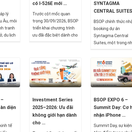
có I-526E mới ...
SYNTAGMA
CENTRAL SUITE
áp lý
Trước cột mốc quan
u Âu, môi
trọng 30/09/2026, BSOP
BSOP chính thức nh
nh tranh
triển khai chương trình
booking dự án
, du lịch
ưu đãi đặc biệt dành cho
Syntagma Central
rưởng, Síp
nhà đầu tư EB-5 với
Suites, một trong n
 lựa chọn
chính sách chỉ thanh
cơ hội hiếm hoi tại lõ
 đầu tư
toán phí dịch vụ sau khi
trung tâm thủ đô
âm nhờ
nhận chấp thuận I-526E,
Athens, Hy Lạp.
ợp nhiều
ưu đãi tài chính gần 900
ùng một
triệu đồng và chỉ từ 15
25/12/2025
17/10/2025
triệu đồng để bắt đầu lộ
trình sở hữu Thẻ xanh
Mỹ.
 –
Investment Series
BSOP EXPO 6 –
oàn diện
2025–2026: Ưu đãi
Summit Day: Cơ h
không giới hạn dành
nhận iPhone ...
cho ...
kinh tế
Summit Day, sự kiện