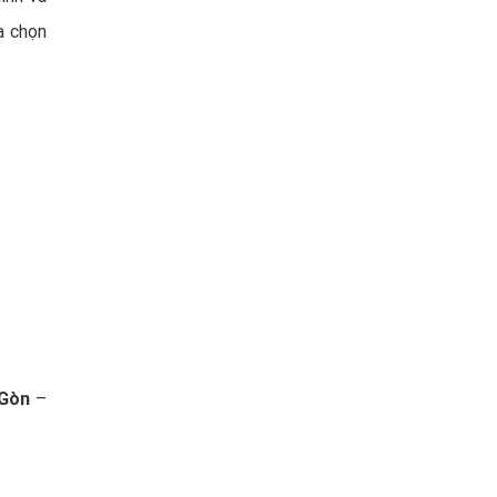
a chọn
 Gòn
–