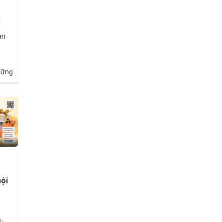
S
ận
hững
i
ội