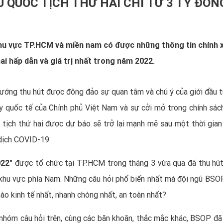
 QUỐC TỊCH THỨ HAI CHỈ TỪ 3 TỶ ĐỒN
khu vực TP.HCM và miền nam có được những thông tin chính 
ai hấp dẫn và giá trị nhất trong năm 2022.
hướng thu hút được đông đảo sự quan tâm và chú ý của giới đầu t
y quốc tế của Chính phủ Việt Nam và sự cởi mở trong chính sác
 tịch thứ hai được dự báo sẽ trở lại mạnh mẽ sau một thời gian 
 dịch COVID-19.
022″
được tổ chức tại TP.HCM trong tháng 3 vừa qua đã thu hú
khu vực phía Nam. Những câu hỏi phổ biến nhất mà đội ngũ BSO
ào kinh tế nhất, nhanh chóng nhất, an toàn nhất?
 nhóm câu hỏi trên, cùng các băn khoăn, thắc mắc khác, BSOP đã