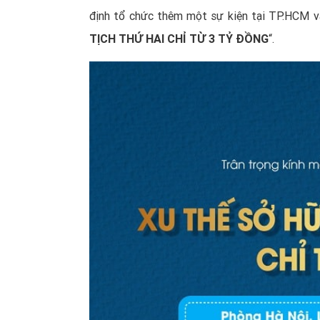
định tổ chức thêm một sự kiện tại TP.HCM vào
TỊCH THỨ HAI CHỈ TỪ 3 TỶ ĐỒNG
“.