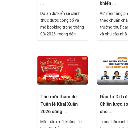
khiến ...
...
Với nền tảng ph
Dự án dự kiến sẽ chính
theo chuẩn châ
thức được công bố và
trường thuế cạ
mở booking trong tháng
và nhu cầu nhà ở
08/2026, mang đến
tiếp tục tăng t
thêm một lựa chọn đầu
nổi lên như một
tư tại thị trường châu Âu
được nhiều nhà
dành cho các nhà đầu tư
quốc tế quan t
đang tìm kiếm cơ hội đa
khả năng kết h
dạng hóa tài sản quốc
giá trị trong c
tế.
28/01/2026
06/03/2026
khoản đầu tư.
Đầu tư Di trú
Thư mời tham dự
Chiến lược t
Tuần lễ Khai Xuân
cho ...
2026 cùng ...
Trong bối cảnh 
Một năm mới không chỉ