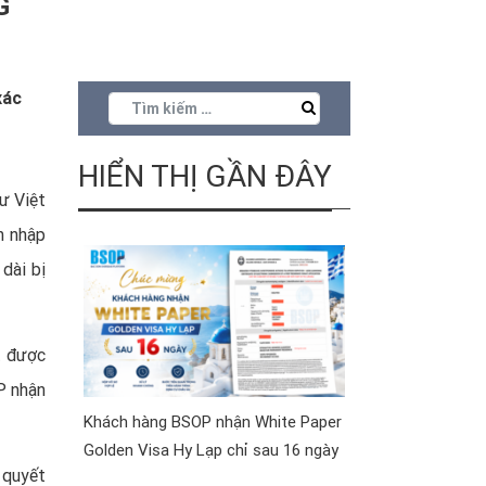
G
xác
HIỂN THỊ GẦN ĐÂY
ư Việt
h nhập
dài bị
t được
P nhận
Khách hàng BSOP nhận White Paper
Golden Visa Hy Lạp chỉ sau 16 ngày
 quyết