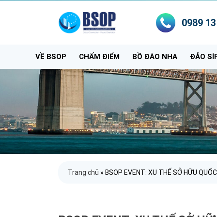
0989 13
VỀ BSOP
CHẤM ĐIỂM
BỒ ĐÀO NHA
ĐẢO SÍ
Trang chủ
»
BSOP EVENT: XU THẾ SỞ HỮU QUỐC 