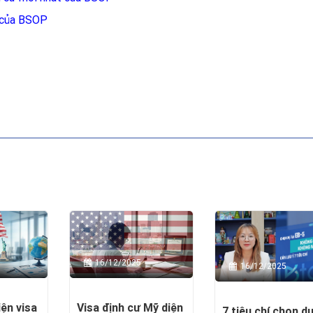
n của BSOP
16/12/2025
16/12/2025
iện visa
Visa định cư Mỹ diện
7 tiêu chí chọn d