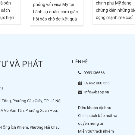
và băn
chính phủ Mỹ đang
g doanh
phỏng vấn visa Mỹ tại
n sách
chứng kiến những bi
m.
Lãnh sự quán, cảm giác
hực hiện
động mạnh mẽ cuối
hồi hộp chờ đợi kết quả
u trả lời
năm 2025, với lợi suấ
là hoàn toàn bình
 cố định.
hạn 10 năm dao độn
thường. Bạn không đơn
 cư Mỹ
quanh ngưỡng 4.8% 
độc - hàng ngàn người
.000 USD
mức cao nhất kể từ
nộp đơn mỗi năm đều
00 USD
2007. Đối với các nh
trải qua tâm trạng
i trú, quy
đầu tư Việt Nam đa
TƯ VÀ PHÁT
LIÊN HỆ
tương tự. Tin vui là: bạn
ng định
cân nhắc chương trì
hoàn toàn có thể tự tra
0989136666
 tố khác.
định cư EB-5, sự thay
cứu chính xác tình trạng
Nam, con
này không chỉ là con
02462 808 555
hồ sơ visa của mình
AI
đương
kinh tế mà còn tác 
thông qua các hệ thống
info@bsop.vn
ệu đến 24
trực tiếp đến quyết 
chính thức.
 Tông, Phường Cầu Giấy, TP. Hà Nội.
hoản đầu
đầu tư 800,000 USD.
Điều khoản dịch vụ
3A Võ Văn Tần, Phường Xuân Hoà,
tương lai.
Chính sách bảo mật và
quyền riêng tư
4 Ông Ích Khiêm, Phường Hải Châu,
Miễn trừ trách nhiệm