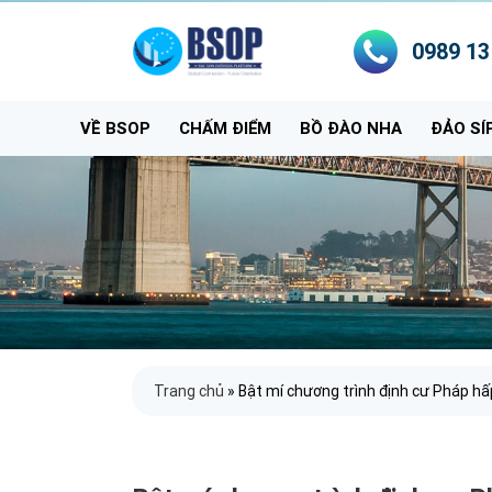
0989 13
VỀ BSOP
CHẤM ĐIỂM
BỒ ĐÀO NHA
ĐẢO SÍ
Trang chủ
»
Bật mí chương trình định cư Pháp hấ