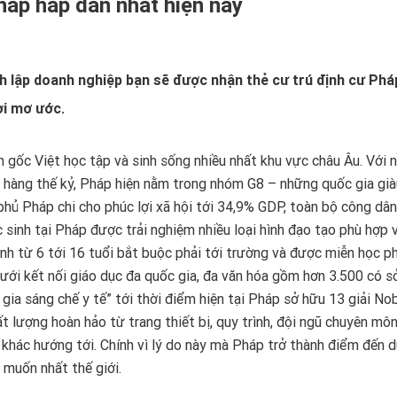
háp hấp dẫn nhất hiện nay
h lập doanh nghiệp bạn sẽ được nhận thẻ cư trú định cư Phá
ời mơ ước.
 gốc Việt học tập và sinh sống nhiều nhất khu vực châu Âu. Với 
ng hàng thế kỷ, Pháp hiện nằm trong nhóm G8 – những quốc gia già
 phủ Pháp chi cho phúc lợi xã hội tới 34,9% GDP, toàn bộ công dâ
c sinh tại Pháp được trải nghiệm nhiều loại hình đạo tạo phù hợp 
sinh từ 6 tới 16 tuổi bắt buộc phải tới trường và được miễn học ph
ưới kết nối giáo dục đa quốc gia, đa văn hóa gồm hơn 3.500 có s
ia sáng chế y tế” tới thời điểm hiện tại Pháp sở hữu 13 giải No
t lượng hoàn hảo từ trang thiết bị, quy trình, đội ngũ chuyên môn
khác hướng tới. Chính vì lý do này mà Pháp trở thành điểm đến du
 muốn nhất thế giới.