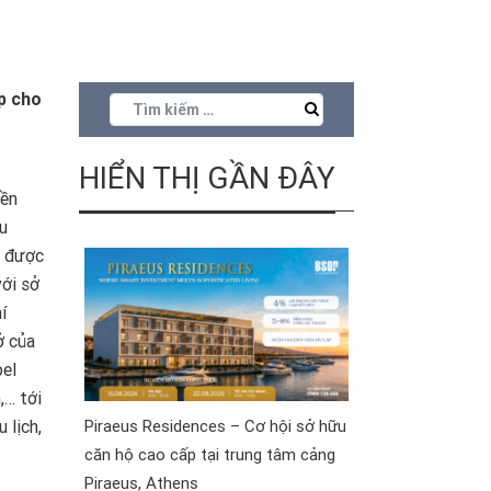
p cho
HIỂN THỊ GẦN ĐÂY
nền
u
n được
với sở
í
ở của
bel
,… tới
 lịch,
Piraeus Residences – Cơ hội sở hữu
căn hộ cao cấp tại trung tâm cảng
Piraeus, Athens