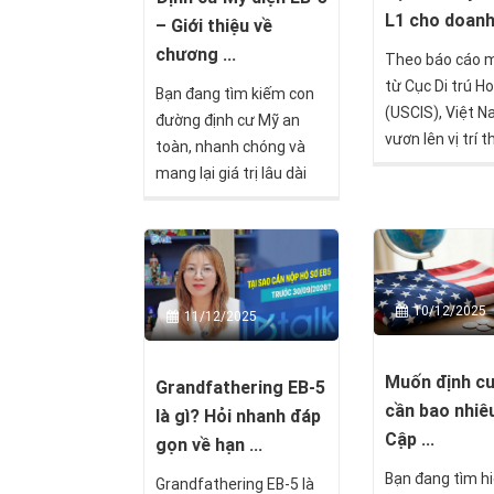
L1 cho doan
– Giới thiệu về
chương ...
Theo báo cáo m
từ Cục Di trú H
Bạn đang tìm kiếm con
(USCIS), Việt 
đường định cư Mỹ an
vươn lên vị trí t
toàn, nhanh chóng và
trong danh sác
mang lại giá trị lâu dài
quốc gia có cô
cho cả gia đình? Chương
nhập tịch Mỹ n
trình định cư Mỹ diện EB-
năm 2024, với 
5 đã và đang là lựa chọn
hồ sơ visa L1 t
hàng đầu của hàng
nhân Việt được
nghìn nhà đầu tư toàn
10/12/2025
11/12/2025
duyệt thành cô
cầu, đặc biệt là nhà đầu
số này không c
tư Việt Nam. Với khoản
ánh sức hút của
Muốn định c
đầu tư từ 800.000 USD,
Grandfathering EB-5
trường Mỹ mà 
cần bao nhiê
bạn không chỉ sở hữu
là gì? Hỏi nhanh đáp
thấy xu hướng 
thẻ xanh Mỹ mà còn mở
Cập ...
gọn về hạn ...
hóa kinh doanh
ra cơ hội kinh doanh, học
Bạn đang tìm hi
ngày càng mạn
Grandfathering EB-5 là
tập và sinh sống tại