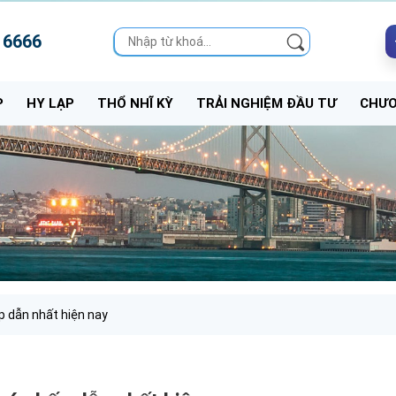
 6666
P
HY LẠP
THỔ NHĨ KỲ
TRẢI NGHIỆM ĐẦU TƯ
CHƯƠ
p dẫn nhất hiện nay