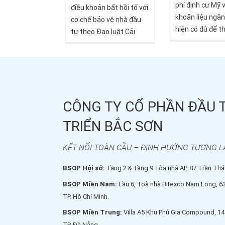
phí định cư Mỹ 
trong cộng đồn
điều khoản bất hồi tố với
quốc gia hàng đầu tại
khoăn liệu ngâ
nghiệp Việt Na
cơ chế bảo vệ nhà đầu
Mỹ.
hiện có đủ để t
tư theo Đạo luật Cải
giấc mơ này? Câ
cách và Liêm chính EB-5
không có con số
(RIA), đảm bảo hồ sơ I-
Chi phí xin định
526E nộp trước ngày
dao động từ 30
30/09/2026 sẽ tiếp tục
đến hơn 900.0
được xem xét và xử lý
tùy thuộc diện d
CÔNG TY CỔ PHẦN ĐẦU 
ngay cả khi chương trình
mô gia đình, ba
EB-5 hết hạn hoặc có
TRIỂN BẮC SƠN
cư và nhiều yếu
điều chỉnh. Trong phần
Với người Việt 
hỏi nhanh – đáp gọn này,
KẾT NỐI TOÀN CẦU – ĐỊNH HƯỚNG TƯƠNG L
số này tương 
bà Nguyễn Hoàng
khoảng 790 tri
Phương - Giám đốc điều
BSOP Hội sở:
Tầng 2 & Tầng 9 Tòa nhà AP, 87 Trần Thái
tỷ đồng, một k
hành BSOP sẽ giải thích
BSOP Miền Nam:
Lầu 6, Toà nhà Bitexco Nam Long, 6
tư đáng kể cho 
rõ các vấn đề liên quan
TP. Hồ Chí Minh.
để nhà đầu tư nắm rõ
thông tin và có thể đưa
BSOP Miền Trung:
Villa A5 Khu Phú Gia Compound, 14
ra quyết định kịp thời.
TP. Đà Nẵng.