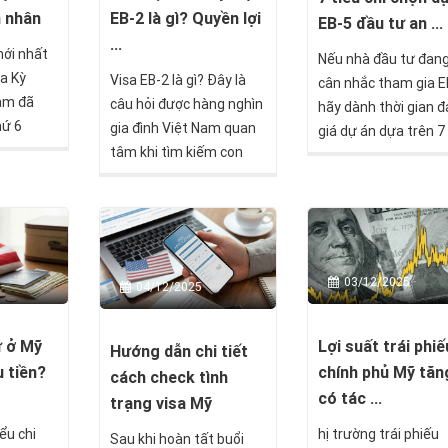
h nhân
EB-2 là gì? Quyền lợi
EB-5 đầu tư an ...
...
ới nhất
Nếu nhà đầu tư đan
oa Kỳ
Visa EB-2 là gì? Đây là
cân nhắc tham gia E
Nam đã
câu hỏi được hàng nghìn
hãy dành thời gian 
hứ 6
gia đình Việt Nam quan
giá dự án dựa trên 7 
h các
tâm khi tìm kiếm con
chí dưới đây để có t
ng dân
đường định cư Mỹ hợp
bảo toàn vốn, tối ưu
hiều nhất
pháp, tiết kiệm và nhanh
năng lên thẻ xanh, v
hơn 70%
chóng. EB-2 là chương
một hành trình định
ừ doanh
trình định cư Mỹ diện lao
Mỹ an toàn nhất.
 phê
động dành cho người có
03/12/2025
04/12/2025
ng. Con
trình độ cao hoặc năng
hỉ phản
lực đặc biệt, mở ra cơ hội
 thị
thẻ xanh vĩnh viễn mà
ư ở Mỹ
Lợi suất trái phiế
Hướng dẫn chi tiết
còn cho
không cần đầu tư số vốn
u tiền?
chính phủ Mỹ tăn
cách check tình
toàn cầu
lớn như EB-5.
có tác ...
trạng visa Mỹ
 đang
ểu chi
hị trường trái phiếu
h mẽ
Sau khi hoàn tất buổi