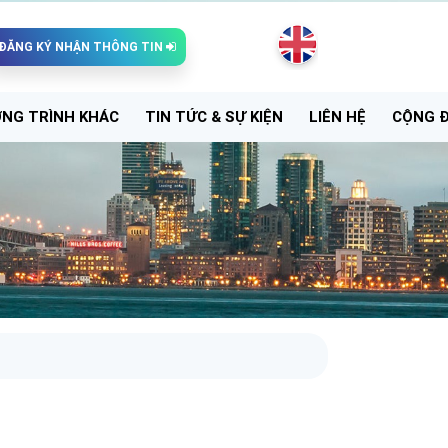
ĐĂNG KÝ NHẬN THÔNG TIN
NG TRÌNH KHÁC
TIN TỨC & SỰ KIỆN
LIÊN HỆ
CỘNG 