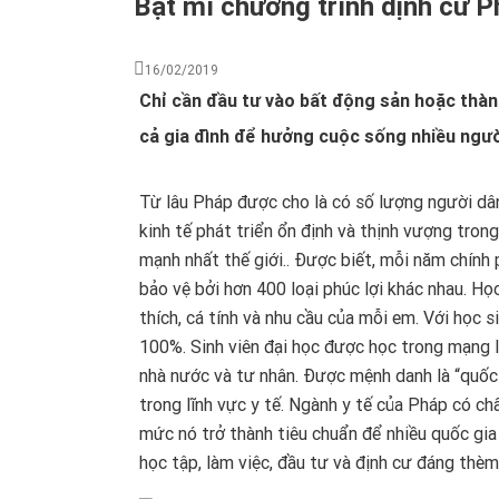
Bật mí chương trình định cư P
16/02/2019
Chỉ cần đầu tư vào bất động sản hoặc thàn
cả gia đình để hưởng cuộc sống nhiều ngư
Từ lâu Pháp được cho là có số lượng người dân
kinh tế phát triển ổn định và thịnh vượng tro
mạnh nhất thế giới.. Được biết, mỗi năm chính
bảo vệ bởi hơn 400 loại phúc lợi khác nhau. Họ
thích, cá tính và nhu cầu của mỗi em. Với học 
100%. Sinh viên đại học được học trong mạng l
nhà nước và tư nhân. Được mệnh danh là “quốc g
trong lĩnh vực y tế. Ngành y tế của Pháp có chấ
mức nó trở thành tiêu chuẩn để nhiều quốc gia 
học tập, làm việc, đầu tư và định cư đáng thèm