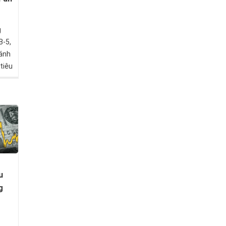
g
B-5,
đánh
tiêu
hể
 khả
à có
 cư
u
g