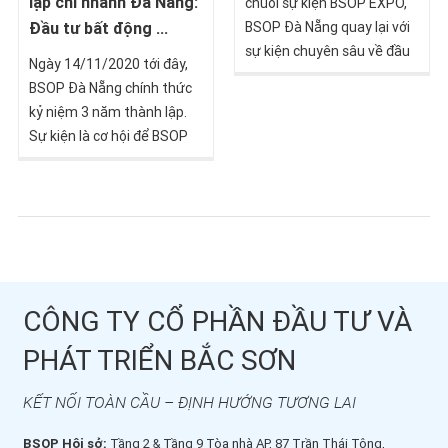
lập chi nhánh Đà Nẵng:
chuỗi sự kiện BSOP EXPO,
Đầu tư bất động ...
BSOP Đà Nẵng quay lại với
sự kiện chuyên sâu về đầu
Ngày 14/11/2020 tới đây,
tư định cư châu Âu qua đầu
BSOP Đà Nẵng chính thức
tư bất động sản tại đảo Síp
kỷ niệm 3 năm thành lập.
và Bồ Đào Nha.
Sự kiện là cơ hội để BSOP
tri ân quý khách hàng và
đối tác tại thành phố Đà
Nẵng nói riêng và khu vực
miền Trung nói chung đã
ủng hộ, đồng hành cùng
chúng tôi suốt chặng
đường kết nối toàn cầu -
CÔNG TY CỔ PHẦN ĐẦU TƯ VÀ
nâng tầm người Việt vừa
PHÁT TRIỂN BẮC SƠN
qua.
KẾT NỐI TOÀN CẦU – ĐỊNH HƯỚNG TƯƠNG LAI
BSOP Hội sở:
Tầng 2 & Tầng 9 Tòa nhà AP, 87 Trần Thái Tông,