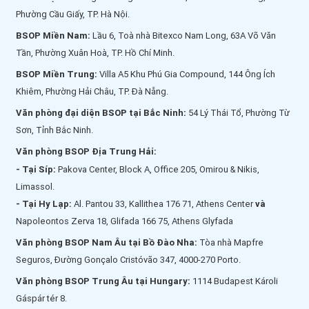
Phường Cầu Giấy, TP. Hà Nội.
BSOP Miền Nam:
Lầu 6, Toà nhà Bitexco Nam Long, 63A Võ Văn
Tần, Phường Xuân Hoà, TP. Hồ Chí Minh.
BSOP Miền Trung:
Villa A5 Khu Phú Gia Compound, 144 Ông Ích
Khiêm, Phường Hải Châu, TP. Đà Nẵng.
Văn phòng đại diện BSOP tại Bắc Ninh:
54 Lý Thái Tổ, Phường Từ
Sơn, Tỉnh Bắc Ninh.
Văn phòng BSOP Địa Trung Hải:
- Tại Síp:
Pakova Center, Block A, Office 205, Omirou & Nikis,
Limassol.
- Tại Hy Lạp:
Al. Pantou 33, Kallithea 176 71, Athens Center
và
Napoleontos Zerva 18, Glifada 166 75, Athens Glyfada
Văn phòng BSOP Nam Âu tại Bồ Đào Nha:
Tòa nhà Mapfre
Seguros, Đường Gonçalo Cristóvão 347, 4000-270 Porto.
Văn phòng BSOP Trung Âu tại Hungary:
1114 Budapest Károli
Gáspár tér 8.