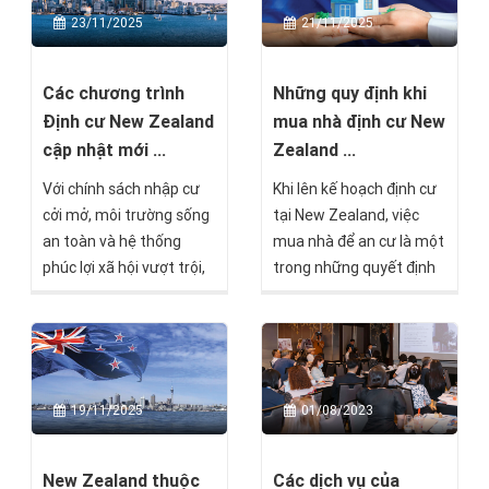
23/11/2025
21/11/2025
Các chương trình
Những quy định khi
Định cư New Zealand
mua nhà định cư New
cập nhật mới ...
Zealand ...
Với chính sách nhập cư
Khi lên kế hoạch định cư
cởi mở, môi trường sống
tại New Zealand, việc
an toàn và hệ thống
mua nhà để an cư là một
phúc lợi xã hội vượt trội,
trong những quyết định
New Zealand đang trở
quan trọng nhất mà mọi
thành điểm đến lý tưởng
gia đình cần cân nhắc kỹ
cho nhiều gia đình Việt
lưỡng. New Zealand
Nam muốn định cư nước
không chỉ thu hút bởi
ngoài. Bạn đang tìm hiểu
thiên nhiên tươi đẹp, môi
01/08/2023
19/11/2025
về các con đường định cư
trường sống trong lành
New Zealand nhưng
mà còn nổi tiếng với hệ
chưa biết bắt đầu từ
thống pháp luật minh
Các dịch vụ của
New Zealand thuộc