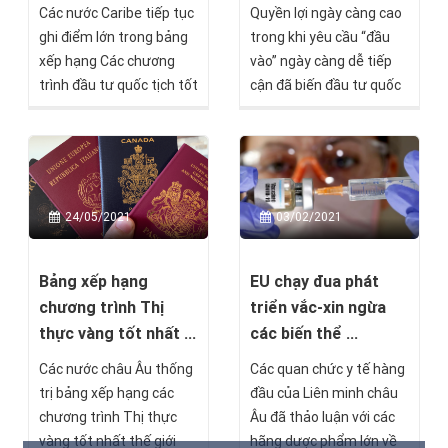
Các nước Caribe tiếp tục
Quyền lợi ngày càng cao
ghi điểm lớn trong bảng
trong khi yêu cầu “đầu
xếp hạng Các chương
vào” ngày càng dễ tiếp
trình đầu tư quốc tịch tốt
cận đã biến đầu tư quốc
nhất năm 2022 của Best
tịch thứ hai trở thành
Citizenship.
một trào lưu hấp dẫn với
cả cấp trung lưu, vươn
rộng tới cả các nước
đang phát triển như Việt
03/02/2021
24/05/2021
Nam.
EU chạy đua phát
Bảng xếp hạng
triển vắc-xin ngừa
chương trình Thị
các biến thể ...
thực vàng tốt nhất ...
Các quan chức y tế hàng
Các nước châu Âu thống
đầu của Liên minh châu
trị bảng xếp hạng các
Âu đã thảo luận với các
chương trình Thị thực
hãng dược phẩm lớn về
vàng tốt nhất thế giới