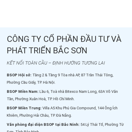
CÔNG TY CỔ PHẦN ĐẦU TƯ VÀ
PHÁT TRIỂN BẮC SƠN
KẾT NỐI TOÀN CẦU – ĐỊNH HƯỚNG TƯƠNG LAI
BSOP Hội sở:
Tầng 2 & Tầng 9 Tòa nhà AP, 87 Trần Thái Tông,
Phường Cầu Giấy, TP. Hà Nội.
BSOP Miền Nam:
Lầu 6, Toà nhà Bitexco Nam Long, 63A Võ Văn
Tần, Phường Xuân Hoà, TP. Hồ Chí Minh.
BSOP Miền Trung:
Villa A5 Khu Phú Gia Compound, 144 Ông Ích
Khiêm, Phường Hải Châu, TP. Đà Nẵng.
Văn phòng đại diện BSOP tại Bắc Ninh:
54 Lý Thái Tổ, Phường Từ
Sơn, Tỉnh Bắc Ninh.