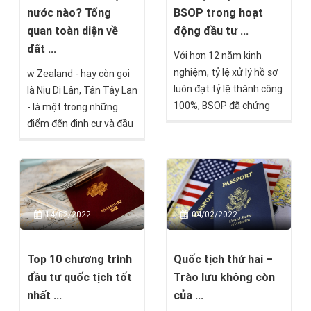
đâu?
bạch và chính sách định
BSOP trong hoạt
nước nào? Tổng
cư rõ ràng. Tuy nhiên,
động đầu tư ...
quan toàn diện về
không phải ai cũng hiểu
đất ...
Với hơn 12 năm kinh
rõ về các quy định pháp
nghiệm, tỷ lệ xử lý hồ sơ
w Zealand - hay còn gọi
lý đối với người nước
luôn đạt tỷ lệ thành công
là Niu Di Lân, Tân Tây Lan
ngoài mua nhà định cư
100%, BSOP đã chứng
- là một trong những
New Zealand.
minh được vị thế của
điểm đến định cư và đầu
mình trên thị trường đầu
tư hấp dẫn nhất dành
tư và định cư quốc tế tại
cho người Việt Nam hiện
Việt Nam.
nay. Tuy nhiên, nhiều
người vẫn còn thắc mắc:
New Zealand thuộc châu
14/02/2022
04/02/2022
nào? New Zealand thuộc
nước nào? New Zealand
ở đâu trên bản đồ thế
Top 10 chương trình
Quốc tịch thứ hai –
giới?
đầu tư quốc tịch tốt
Trào lưu không còn
nhất ...
của ...