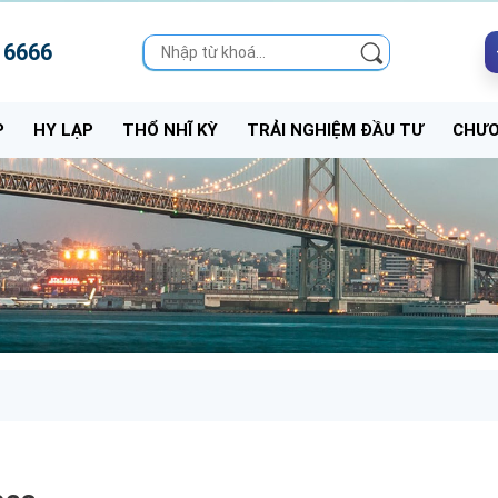
 6666
P
HY LẠP
THỔ NHĨ KỲ
TRẢI NGHIỆM ĐẦU TƯ
CHƯƠ