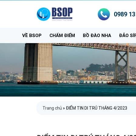
0989 13
VỀ BSOP
CHẤM ĐIỂM
BỒ ĐÀO NHA
ĐẢO SÍ
Trang chủ
»
ĐIỂM TIN DI TRÚ THÁNG 4/2023