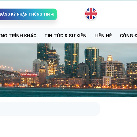
ĐĂNG KÝ NHẬN THÔNG TIN
NG TRÌNH KHÁC
TIN TỨC & SỰ KIỆN
LIÊN HỆ
CỘNG 