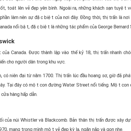
t, toát lên vẻ đẹp yên bình. Ngoài ra, những khách sạn tuyệt vờ
ần làm nên sự đặc biệt của nơi đây. Đồng thời, thị trấn là nơi 
nada nổi bật, đặc biệt là những tác phẩm của George Bernard
swick
ất của Canada. Được thành lập vào thế kỷ 18, thị trấn nhanh chó
iến cho người dân trong khu vực.
, có niên đại từ năm 1700. Thị trấn lúc đầu hoang sơ, giờ đã phá
ng cây. Tại đây có một con đường Water Street nổi tiếng. Một con
 cửa hàng hấp dẫn.
 của núi Whistler và Blackcomb. Bản thân thị trấn được xây dự
970, mang trong mình một vẻ đẹp kỳ lạ, ngăn nắp và gọn nhẹ.