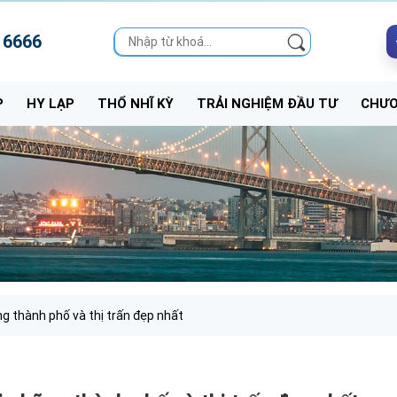
 6666
P
HY LẠP
THỔ NHĨ KỲ
TRẢI NGHIỆM ĐẦU TƯ
CHƯƠ
ng thành phố và thị trấn đẹp nhất