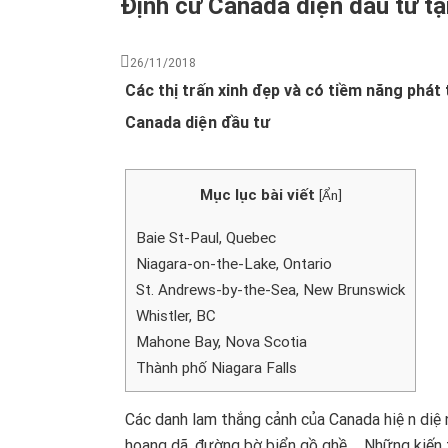
Định cư Canada diện đầu tư tạ
26/11/2018
Các thị trấn xinh đẹp và có tiềm năng phát
Canada diện đầu tư
Mục lục bài viết
[
Ẩn
]
Baie St-Paul, Quebec
Niagara-on-the-Lake, Ontario
St. Andrews-by-the-Sea, New Brunswick
Whistler, BC
Mahone Bay, Nova Scotia
Thành phố Niagara Falls
Các danh lam thắng cảnh của Canada hiện diện 
hoang dã, đường bờ biển gồ ghề,… Những kiến t