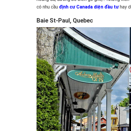
có nhu cầu
định cư Canada diện đầu tư
hay du
Baie St-Paul, Quebec