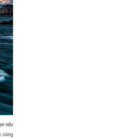
̣n nếu
̣c công