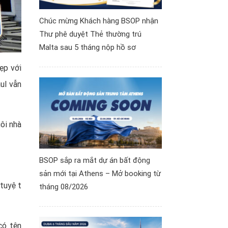
Chúc mừng Khách hàng BSOP nhận
Thư phê duyệt Thẻ thường trú
Malta sau 5 tháng nộp hồ sơ
đẹp với
aul vẫn
gôi nhà
BSOP sắp ra mắt dự án bất động
sản mới tại Athens – Mở booking từ
 tuyệt
tháng 08/2026
có tên