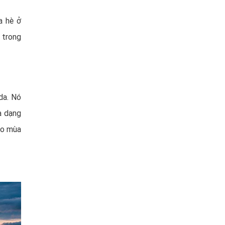
a hè ở
i trong
da. Nó
a dạng
vào mùa