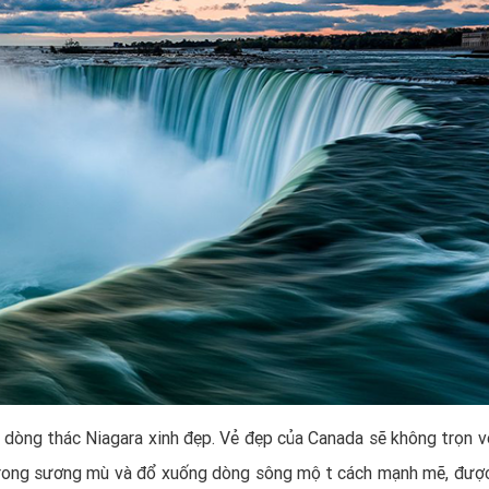
 dòng thác Niagara xinh đẹp. Vẻ đẹp của Canada sẽ không trọn ve
̉ trong sương mù và đổ xuống dòng sông một cách mạnh mẽ, đươ