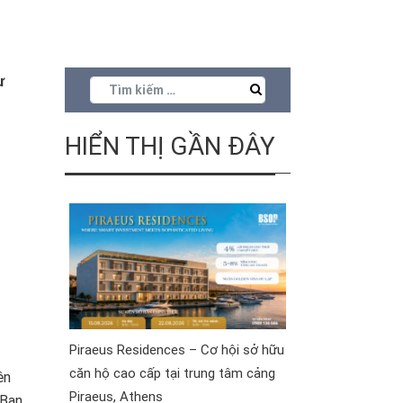
ư
HIỂN THỊ GẦN ĐÂY
Piraeus Residences – Cơ hội sở hữu
căn hộ cao cấp tại trung tâm cảng
ên
Piraeus, Athens
 Bạn