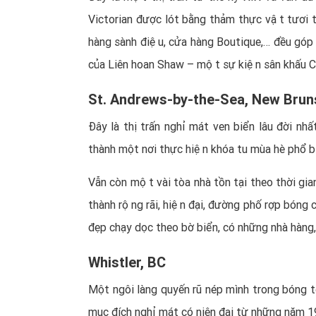
Victorian được lót bằng thảm thực vật tươi tố
hàng sành điệu, cửa hàng Boutique,… đều góp ph
của Liên hoan Shaw – một sự kiện sân khấu Ca
St. Andrews-by-the-Sea, New Brun
Đây là thị trấn nghỉ mát ven biển lâu đời nh
thành một nơi thực hiện khóa tu mùa hè phổ b
Vẫn còn một vài tòa nhà tồn tại theo thời gian
thành rộng rãi, hiện đại, đường phố rợp bó
đẹp chạy dọc theo bờ biển, có những nhà hàng,
Whistler, BC
Một ngôi làng quyến rũ nép mình trong bóng tối
mục đích nghỉ mát có niên đại từ những năm 1