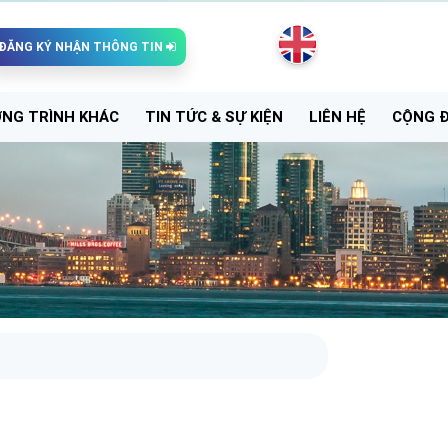
ĐĂNG KÝ NHẬN THÔNG TIN
NG TRÌNH KHÁC
TIN TỨC & SỰ KIỆN
LIÊN HỆ
CỘNG 