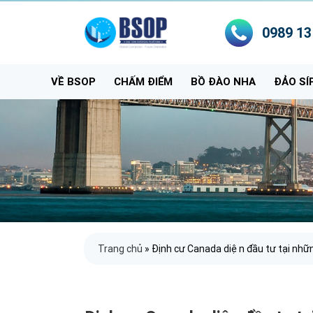
0989 13
VỀ BSOP
CHẤM ĐIỂM
BỒ ĐÀO NHA
ĐẢO SÍ
Trang chủ
»
Định cư Canada diện đầu tư tại nhữ