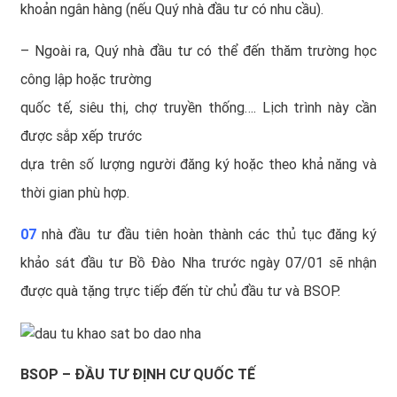
khoản ngân hàng (nếu Quý nhà đầu tư có nhu cầu).
– Ngoài ra, Quý nhà đầu tư có thể đến thăm trường học
công lập hoặc trường
quốc tế, siêu thị, chợ truyền thống…. Lịch trình này cần
được sắp xếp trước
dựa trên số lượng người đăng ký hoặc theo khả năng và
thời gian phù hợp.
07
nhà đầu tư đầu tiên hoàn thành các thủ tục đăng ký
khảo sát đầu tư Bồ Đào Nha trước ngày 07/01 sẽ nhận
được quà tặng trực tiếp đến từ chủ đầu tư và BSOP.
BSOP – ĐẦU TƯ ĐỊNH CƯ QUỐC TẾ