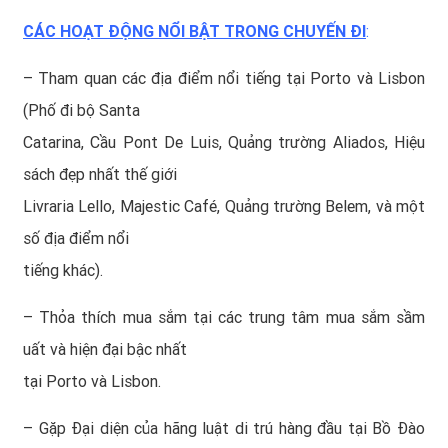
CÁC HOẠT ĐỘNG NỔI BẬT TRONG CHUYẾN Đ
I
:
– Tham quan các địa điểm nổi tiếng tại Porto và Lisbon
(Phố đi bộ Santa
Catarina, Cầu Pont De Luis, Quảng trường Aliados, Hiệu
sách đẹp nhất thế giới
Livraria Lello, Majestic Café, Quảng trường Belem, và một
số địa điểm nổi
tiếng khác).
– Thỏa thích mua sắm tại các trung tâm mua sắm sầm
uất và hiện đại bậc nhất
tại Porto và Lisbon.
– Gặp Đại diện của hãng luật di trú hàng đầu tại Bồ Đào