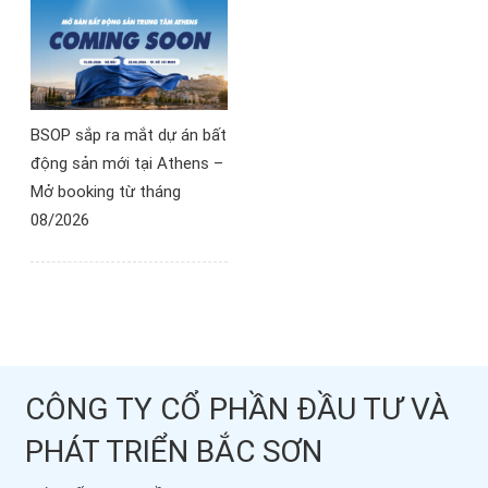
BSOP sắp ra mắt dự án bất
động sản mới tại Athens –
Mở booking từ tháng
08/2026
CÔNG TY CỔ PHẦN ĐẦU TƯ VÀ
PHÁT TRIỂN BẮC SƠN