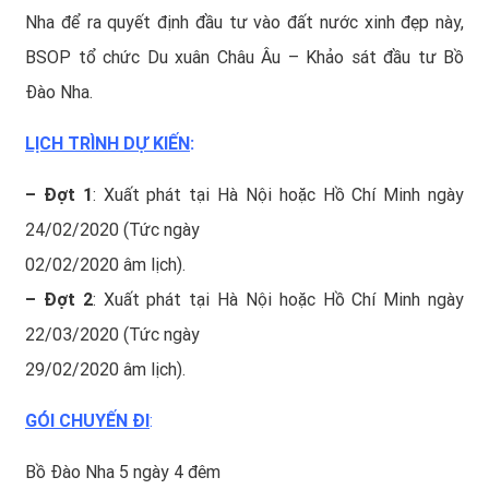
Nha
để ra quyết định đầu tư vào đất nước xinh đẹp này,
BSOP tổ chức Du xuân Châu Âu – Khảo sát đầu tư Bồ
Đào Nha.
LỊCH TRÌNH DỰ KIẾN
:
– Đợt 1
: Xuất phát tại Hà Nội hoặc Hồ Chí Minh ngày
24/02/2020 (Tức ngày
02/02/2020 âm lịch).
– Đợt 2
: Xuất phát tại Hà Nội hoặc Hồ Chí Minh ngày
22/03/2020 (Tức ngày
29/02/2020 âm lịch).
GÓI CHUYẾN ĐI
:
Bồ Đào Nha 5 ngày 4 đêm