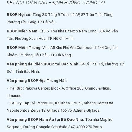
KẾT NỐI TOÀN CẦU – ĐỊNH HƯỚNG TƯƠNG LAI
BSOP Hội sở:
Tầng 2 & Tầng 9 Tòa nhà AP, 87 Trần Thái Tông,
Phường Cầu Giấy, TP. Hà Nội.
BSOP Miền Nam:
Lầu 6, Toà nhà Bitexco Nam Long, 63A Võ Văn
Tần, Phường Xuân Hoà, TP. Hồ Chí Minh.
BSOP Miền Trung:
Villa A5 Khu Phú Gia Compound, 144 Ông Ích
Khiêm, Phường Hải Châu, TP. Đà Nẵng.
Văn phòng đại diện BSOP tại Bắc Ninh:
54 Lý Thái Tổ, Phường Từ
Sơn, Tỉnh Bắc Ninh.
Văn phòng BSOP Địa Trung Hải:
- Tại Síp:
Pakova Center, Block A, Office 205, Omirou & Nikis,
Limassol.
- Tại Hy Lạp:
Al. Pantou 33, Kallithea 176 71, Athens Center
và
Napoleontos Zerva 18, Glifada 166 75, Athens Glyfada
Văn phòng BSOP Nam Âu tại Bồ Đào Nha:
Tòa nhà Mapfre
Seguros, Đường Gonçalo Cristóvão 347, 4000-270 Porto.