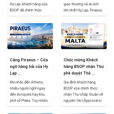
Hy Lạp: khách hàng của
giao thương và du lịch
BSOP đã chính thức
lớn nhất Hy Lạp, Piraeus
nhận được White Paper
Residences là một trong
– Giấy xác nhận tạm thời
những dự án nổi bật
về hồ sơ cư trú – chỉ sau
hướng đến nhóm nhà
16 ngày kể từ khi hồ sơ
đầu tư tìm kiếm giá trị
được nộp tại Cơ quan Di
bền vững mà BSOP sẽ
06/08/2026
31/07/2026
trú Hy Lạp.
chính thức mở bán trong
tháng 8 này.
Cảng Piraeus – Cửa
Chúc mừng Khách
ngõ hàng hải của Hy
hàng BSOP nhận Thư
Lạp ...
phê duyệt Thẻ ...
Khi nhắc đến Athens,
Gia đình khách hàng
nhiều người nghĩ ngay
BSOP vừa chính thức
đến Acropolis hay khu
nhận Thư chấp thuận về
phố cổ Plaka. Tuy nhiên,
nguyên tắc (Approval in
chỉ cách trung tâm
Principle) từ Chính phủ
thành phố khoảng 20–30
Malta theo chương trình