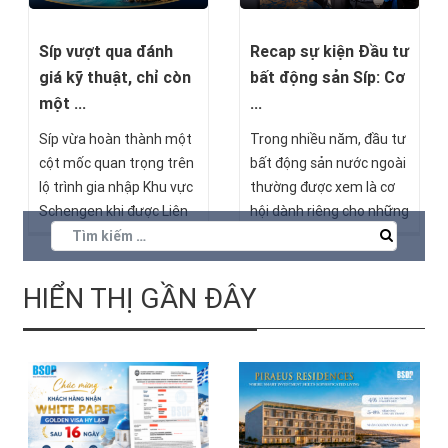
đối với giới đầu tư, doanh
nhân và chuyên gia quốc
Síp vượt qua đánh
Recap sự kiện Đầu tư
tế, ngay cả trong bối
giá kỹ thuật, chỉ còn
bất động sản Síp: Cơ
cảnh địa chính trị khu vực
một ...
...
có nhiều biến động.
Síp vừa hoàn thành một
Trong nhiều năm, đầu tư
cột mốc quan trọng trên
bất động sản nước ngoài
lộ trình gia nhập Khu vực
thường được xem là cơ
Schengen khi được Liên
hội dành riêng cho những
minh châu Âu (EU) đánh
nhà đầu tư sở hữu nguồn
giá đáp ứng đầy đủ các
vốn lớn và kinh nghiệm
yêu cầu kỹ thuật. Đây là
quốc tế. Tuy nhiên, sau
HIỂN THỊ GẦN ĐÂY
tin vui không chỉ với chính
khi tham dự sự kiện “Đầu
phủ Síp, mà còn là tín
tư bất động sản Síp – Tài
hiệu đáng chú ý với bất
sản quốc tế, dòng tiền
kỳ ai đang quan tâm tới
EUR, quyền cư trú toàn
các cơ hội đầu tư ở quốc
cầu” do BSOP tổ chức tại
đảo Địa Trung Hải này.
Hà Nội ngày 11/7/2026,