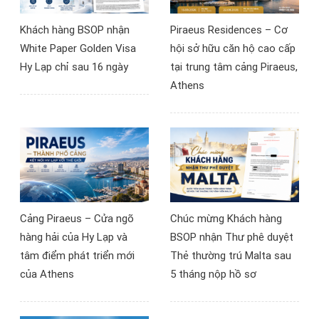
nhiều nhà đầu tư đã có
góc nhìn mới về khả năng
Khách hàng BSOP nhận
Piraeus Residences – Cơ
tiếp cận thị trường bất
White Paper Golden Visa
hội sở hữu căn hộ cao cấp
động sản châu Âu.
Hy Lạp chỉ sau 16 ngày
tại trung tâm cảng Piraeus,
Athens
Cảng Piraeus – Cửa ngõ
Chúc mừng Khách hàng
hàng hải của Hy Lạp và
BSOP nhận Thư phê duyệt
tâm điểm phát triển mới
Thẻ thường trú Malta sau
của Athens
5 tháng nộp hồ sơ