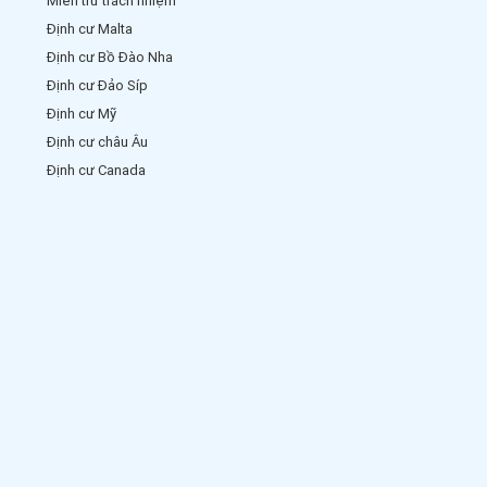
Miễn trừ trách nhiệm
Định cư Malta
Định cư Bồ Đào Nha
Định cư Đảo Síp
Định cư Mỹ
Định cư châu Âu
Định cư Canada