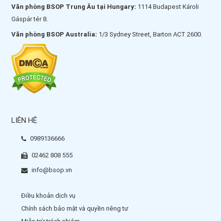
Văn phòng BSOP Trung Âu tại Hungary:
1114 Budapest Károli
Gáspár tér 8.
Văn phòng BSOP Australia:
1/3 Sydney Street, Barton ACT 2600.
LIÊN HỆ
0989136666
02462 808 555
info@bsop.vn
Điều khoản dịch vụ
Chính sách bảo mật và quyền riêng tư