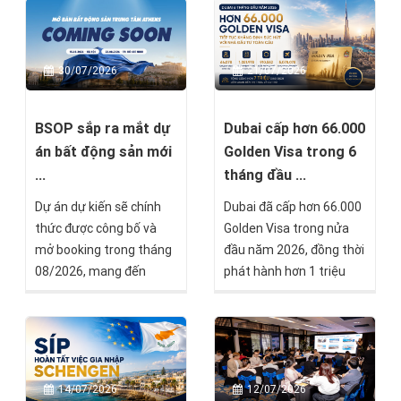
phút di chuyển là Piraeus
Malta Permanent
– cảng biển lớn nhất Hy
Residence Programme
Lạp, một trong những
(MPRP). Đây là cột mốc
21/07/2026
30/07/2026
trung tâm hàng hải quan
quan trọng, đánh dấu
trọng nhất châu Âu và là
việc hồ sơ đã vượt qua
khu vực đang chuyển
quá trình thẩm định (Due
Dubai cấp hơn 66.000
BSOP sắp ra mắt dự
mình mạnh mẽ nhờ sự
Diligence) và chỉ còn một
Golden Visa trong 6
án bất động sản mới
phát triển của thương
số bước cuối trước khi
tháng đầu ...
...
mại, du lịch và bất động
được cấp Thẻ thường trú
Dubai đã cấp hơn 66.000
Dự án dự kiến sẽ chính
sản.
vĩnh viễn Malta.
Golden Visa trong nửa
thức được công bố và
đầu năm 2026, đồng thời
mở booking trong tháng
phát hành hơn 1 triệu
08/2026, mang đến
giấy phép cư trú mới và
thêm một lựa chọn đầu
xử lý hơn 7 triệu giao dịch
tư tại thị trường châu Âu
liên quan đến nhập cảnh,
dành cho các nhà đầu tư
cư trú. Những con số này
đang tìm kiếm cơ hội đa
cho thấy UAE vẫn duy trì
dạng hóa tài sản quốc tế.
14/07/2026
12/07/2026
sức hấp dẫn mạnh mẽ