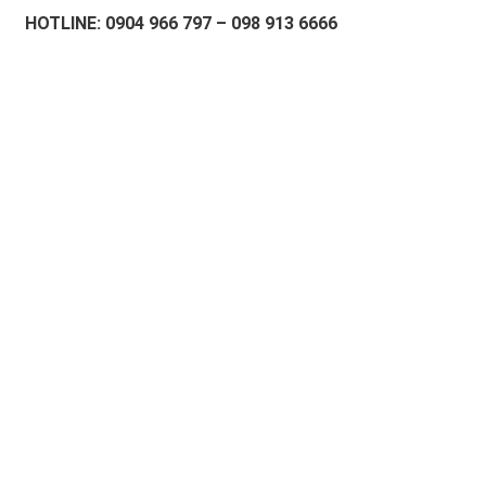
HOTLINE: 0904 966 797 – 098 913 6666