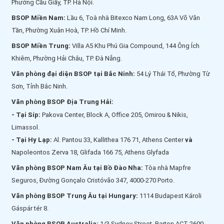
Phường Cầu Giấy, TP. Hà Nội.
BSOP Miền Nam:
Lầu 6, Toà nhà Bitexco Nam Long, 63A Võ Văn
Tần, Phường Xuân Hoà, TP. Hồ Chí Minh.
BSOP Miền Trung:
Villa A5 Khu Phú Gia Compound, 144 Ông Ích
Khiêm, Phường Hải Châu, TP. Đà Nẵng.
Văn phòng đại diện BSOP tại Bắc Ninh:
54 Lý Thái Tổ, Phường Từ
Sơn, Tỉnh Bắc Ninh.
Văn phòng BSOP Địa Trung Hải:
- Tại Síp:
Pakova Center, Block A, Office 205, Omirou & Nikis,
Limassol.
- Tại Hy Lạp:
Al. Pantou 33, Kallithea 176 71, Athens Center
và
Napoleontos Zerva 18, Glifada 166 75, Athens Glyfada
Văn phòng BSOP Nam Âu tại Bồ Đào Nha:
Tòa nhà Mapfre
Seguros, Đường Gonçalo Cristóvão 347, 4000-270 Porto.
Văn phòng BSOP Trung Âu tại Hungary:
1114 Budapest Károli
Gáspár tér 8.
Văn phòng BSOP Australia:
1/3 Sydney Street, Barton ACT 2600.