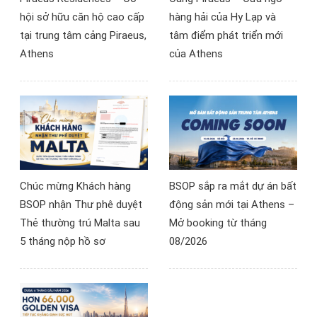
tiếp cận thị trường bất
hội sở hữu căn hộ cao cấp
hàng hải của Hy Lạp và
động sản châu Âu.
tại trung tâm cảng Piraeus,
tâm điểm phát triển mới
Athens
của Athens
Chúc mừng Khách hàng
BSOP sắp ra mắt dự án bất
BSOP nhận Thư phê duyệt
động sản mới tại Athens –
Thẻ thường trú Malta sau
Mở booking từ tháng
5 tháng nộp hồ sơ
08/2026