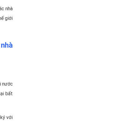
ác nhà
hế giới
 nhà
ời nước
ại bất
 ký với