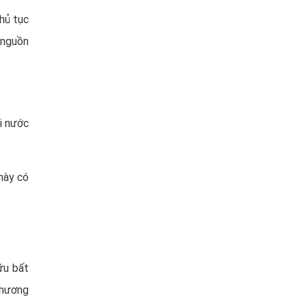
hủ tục
 nguồn
i nước
này có
ữu bất
phương