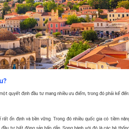
u?
một quyết định đầu tư mang nhiều ưu điểm, trong đó phải kể đến
 rất ổn định và bền vững. Trong đó nhiều quốc gia có tiềm năn
n đầu tư bất động sản hấp dẫn. Song hành với đó là các hệ thốn