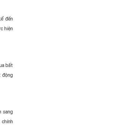
kể đến
ực hiện
mua bất
t động
n sang
, chính