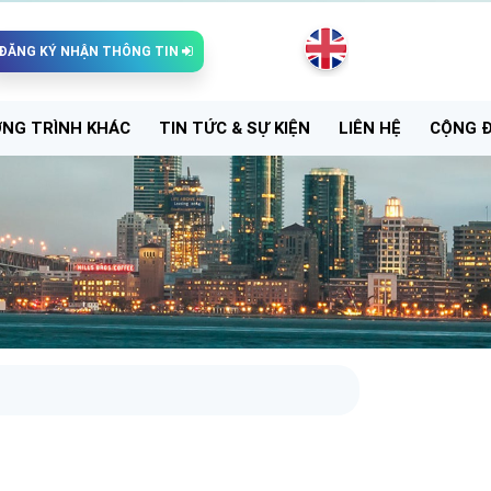
ĐĂNG KÝ NHẬN THÔNG TIN
NG TRÌNH KHÁC
TIN TỨC & SỰ KIỆN
LIÊN HỆ
CỘNG 