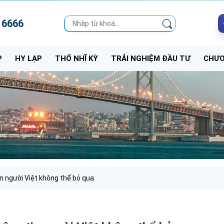
 6666
P
HY LẠP
THỔ NHĨ KỲ
TRẢI NGHIỆM ĐẦU TƯ
CHƯƠ
n người Việt không thể bỏ qua