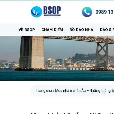
0989 13
VỀ BSOP
CHẤM ĐIỂM
BỒ ĐÀO NHA
ĐẢO SÍ
Trang chủ
»
Mua nhà ở châu Âu – Những thông ti