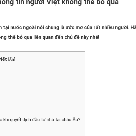
ông tin người Việt không thể bỏ qua
 tại nước ngoài nói chung là ước mơ của rất nhiều người. H
ng thể bỏ qua liên quan đến chủ đề này nhé!
viết
[
Ẩn
]
 khi quyết định đầu tư nhà tại châu Âu?