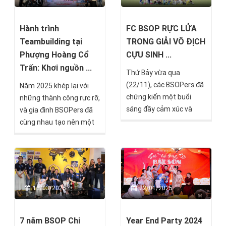
quan trọng: kỷ niệm 15
năm hình thành và phát
triển của BSOP
Hành trình
FC BSOP RỰC LỬA
Teambuilding tại
TRONG GIẢI VÔ ĐỊCH
Phượng Hoàng Cổ
CỰU SINH ...
Trấn: Khơi nguồn ...
Thứ Bảy vừa qua
(22/11), các BSOPers đã
Năm 2025 khép lại với
chứng kiến một buổi
những thành công rực rỡ,
sáng đầy cảm xúc và
và gia đình BSOPers đã
nhiệt huyết khi FC BSOP
cùng nhau tạo nên một
chính thức ra quân tại
dấu ấn khó quên qua sự
Giải Vô Địch Cựu Sinh
kiện Year End Party 2025
Viên EU 2025. Dưới ánh
kết hợp Teambuilding tại
nắng sớm rực rỡ, các cầu
Phượng Hoàng Cổ Trấn -
thủ BSOP đã mang đến
Trung Quốc.
13/03/2025
22/01/2025
một màn trình diễn
không chỉ là bóng đá, mà
còn là tinh thần chiến
7 năm BSOP Chi
Year End Party 2024