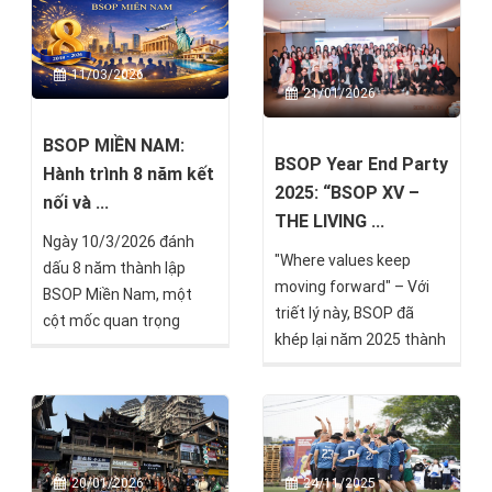
11/03/2026
21/01/2026
BSOP MIỀN NAM:
BSOP Year End Party
Hành trình 8 năm kết
2025: “BSOP XV –
nối và ...
THE LIVING ...
Ngày 10/3/2026 đánh
"Where values keep
dấu 8 năm thành lập
moving forward" – Với
BSOP Miền Nam, một
triết lý này, BSOP đã
cột mốc quan trọng
khép lại năm 2025 thành
trong hành trình phát
công rực rỡ bằng sự kiện
triển của hệ thống BSOP
Year End Party đặc biệt
trong hệ sinh thái Bắc
mang chủ đề "BSOP XV –
Sơn Group.
THE LIVING LEGACY",
đánh dấu một cột mốc
20/01/2026
24/11/2025