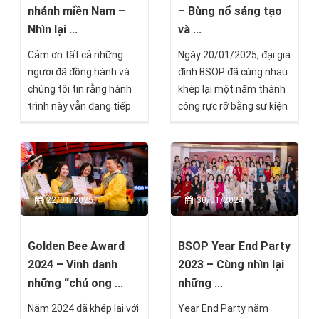
đấu không bao giờ khuất
nhánh miền Nam –
– Bùng nổ sáng tạo
phục.
Nhìn lại ...
và ...
Cảm ơn tất cả những
Ngày 20/01/2025, đại gia
người đã đồng hành và
đình BSOP đã cùng nhau
chúng tôi tin rằng hành
khép lại một năm thành
trình này vẫn đang tiếp
công rực rỡ bằng sự kiện
tục, với nhiều cột mốc ý
Year End Party 2024 với
nghĩa hơn phía trước.
chủ đề đầy ý nghĩa: "SẮC
VIỆT ĐỒNG TÂM - BẮC
SƠN VƯƠN TẦM TỨ HẢI"
tại 3 miền Bắc - Trung -
22/01/2025
30/01/2024
Nam.
Golden Bee Award
BSOP Year End Party
2024 – Vinh danh
2023 – Cùng nhìn lại
những “chú ong ...
những ...
Năm 2024 đã khép lại với
Year End Party năm