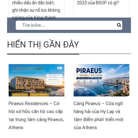
nhiều dấu ấn đặc biệt,
2023 của BSOP có gì?
ghi nhận sự nỗ lực không
ngừng của từng thành
viên trong đại gia đình
BSOP. Để tri ân những
cống hiến xuất sắc, trong
HIỂN THỊ GẦN ĐÂY
buổi lễ Year End Party,
Golden Bee Award 2024
– Giải thưởng cao quý
nhất của BSOP đã tôn
vinh những “chú ong
vàng” đã góp phần xây
dựng và phát triển
thương hiệu, đồng thời
Piraeus Residences – Cơ
Cảng Piraeus – Cửa ngõ
lan tỏa tinh thần đồng
hội sở hữu căn hộ cao cấp
hàng hải của Hy Lạp và
đội và khát vọng vươn
tại trung tâm cảng Piraeus,
tâm điểm phát triển mới
tầm.
Athens
của Athens