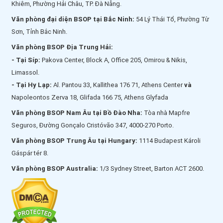
Khiêm, Phường Hải Châu, TP. Đà Nẵng.
Văn phòng đại diện BSOP tại Bắc Ninh:
54 Lý Thái Tổ, Phường Từ
Sơn, Tỉnh Bắc Ninh.
Văn phòng BSOP Địa Trung Hải:
- Tại Síp:
Pakova Center, Block A, Office 205, Omirou & Nikis,
Limassol.
- Tại Hy Lạp:
Al. Pantou 33, Kallithea 176 71, Athens Center
và
Napoleontos Zerva 18, Glifada 166 75, Athens Glyfada
Văn phòng BSOP Nam Âu tại Bồ Đào Nha:
Tòa nhà Mapfre
Seguros, Đường Gonçalo Cristóvão 347, 4000-270 Porto.
Văn phòng BSOP Trung Âu tại Hungary:
1114 Budapest Károli
Gáspár tér 8.
Văn phòng BSOP Australia:
1/3 Sydney Street, Barton ACT 2600.