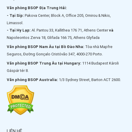
Văn phòng BSOP Địa Trung Hải:
- Tại Síp:
Pakova Center, Block A, Office 205, Omirou & Nikis,
Limassol.
- Tại Hy Lạp:
Al. Pantou 33, Kallithea 176 71, Athens Center
và
Napoleontos Zerva 18, Glifada 166 75, Athens Glyfada
Văn phòng BSOP Nam Âu tại Bồ Đào Nha:
Tòa nhà Mapfre
Seguros, Đường Gonçalo Cristóvão 347, 4000-270 Porto.
Văn phòng BSOP Trung Âu tại Hungary:
1114 Budapest Károli
Gáspár tér 8.
Văn phòng BSOP Australia:
1/3 Sydney Street, Barton ACT 2600.
LIÊN HỆ