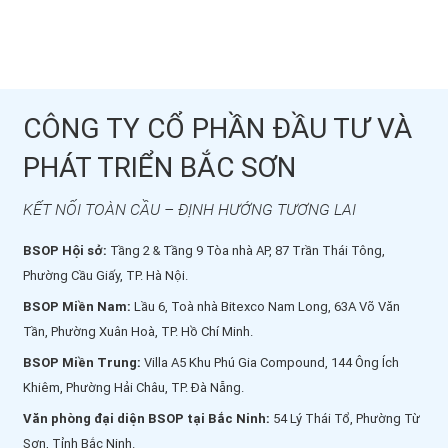
CÔNG TY CỔ PHẦN ĐẦU TƯ VÀ
PHÁT TRIỂN BẮC SƠN
KẾT NỐI TOÀN CẦU – ĐỊNH HƯỚNG TƯƠNG LAI
BSOP Hội sở:
Tầng 2 & Tầng 9 Tòa nhà AP, 87 Trần Thái Tông,
Phường Cầu Giấy, TP. Hà Nội.
BSOP Miền Nam:
Lầu 6, Toà nhà Bitexco Nam Long, 63A Võ Văn
Tần, Phường Xuân Hoà, TP. Hồ Chí Minh.
BSOP Miền Trung:
Villa A5 Khu Phú Gia Compound, 144 Ông Ích
Khiêm, Phường Hải Châu, TP. Đà Nẵng.
Văn phòng đại diện BSOP tại Bắc Ninh:
54 Lý Thái Tổ, Phường Từ
Sơn, Tỉnh Bắc Ninh.