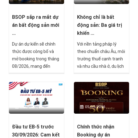
Không chỉ là bất
BSOP sắp ra mắt dự
động sản: Ba giá trị
án bất động sản mới
khiến ...
...
Với nền tảng pháp lý
Dự án dự kiến sẽ chính
theo chuẩn châu Âu, môi
thức được công bố và
trường thuế cạnh tranh
mở booking trong tháng
và nhu cầu nhà ở, du lịch
08/2026, mang đến
tiếp tục tăng trưởng, Síp
thêm một lựa chọn đầu
nổi lên như một lựa chọn
tư tại thị trường châu Âu
được nhiều nhà đầu tư
dành cho các nhà đầu tư
quốc tế quan tâm nhờ
đang tìm kiếm cơ hội đa
khả năng kết hợp nhiều
dạng hóa tài sản quốc tế.
03/06/2026
05/05/2026
giá trị trong cùng một
khoản đầu tư.
Đầu tư EB-5 trước
Chính thức nhận
30/09/2026: Cam kết
Booking dự án