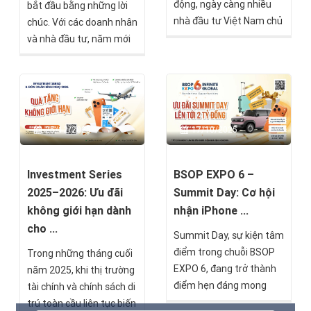
động, ngày càng nhiều
bắt đầu bằng những lời
nhà đầu tư Việt Nam chủ
chúc. Với các doanh nhân
động mở rộng danh mục
và nhà đầu tư, năm mới
ra quốc tế như một chiến
còn là thời điểm để xác
lược bảo toàn và gia
lập chiến lược tài sản,
tăng tài sản dài hạn.
nắm bắt xu hướng dịch
Không chỉ dừng lại ở việc
chuyển toàn cầu và
sở hữu tài sản ngoại tệ,
chuẩn bị cho những cơ
25/12/2025
17/10/2025
đầu tư di trú đang trở
hội phía trước.
thành lời giải toàn diện
giúp kết hợp đồng thời
Investment Series
BSOP EXPO 6 –
ba mục tiêu quan trọng:
2025–2026: Ưu đãi
Summit Day: Cơ hội
giáo dục thế hệ kế tiếp,
không giới hạn dành
nhận iPhone ...
mở rộng kinh doanh
cho ...
Summit Day, sự kiện tâm
xuyên biên giới và tối ưu
điểm trong chuỗi BSOP
Trong những tháng cuối
cấu trúc tài sản toàn
EXPO 6, đang trở thành
năm 2025, khi thị trường
cầu.
điểm hẹn đáng mong
tài chính và chính sách di
chờ nhất của giới đầu tư
trú toàn cầu liên tục biến