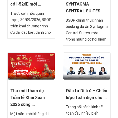
có I-526E mới ...
SYNTAGMA
CENTRAL SUITES
Trước cột mốc quan
trọng 30/09/2026, BSOP
BSOP chính thức nhận
triển khai chương trình
booking dự án Syntagma
ưu đãi đặc biệt dành cho
Central Suites, một
nhà đầu tư EB-5 với chính
trong những cơ hội hiếm
sách chỉ thanh toán phí
hoi tại lõi trung tâm thủ
dịch vụ sau khi nhận
đô Athens, Hy Lạp.
chấp thuận I-526E, ưu
đãi tài chính gần 900
triệu đồng và chỉ từ 15
06/03/2026
28/01/2026
triệu đồng để bắt đầu lộ
trình sở hữu Thẻ xanh
Mỹ.
Thư mời tham dự
Đầu tư Di trú – Chiến
Tuần lễ Khai Xuân
lược toàn diện cho ...
2026 cùng ...
Trong bối cảnh kinh tế
toàn cầu nhiều biến
Một năm mới không chỉ