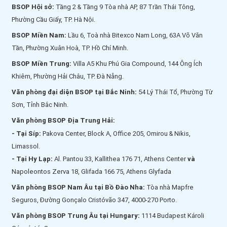
BSOP Hội sở:
Tầng 2 & Tầng 9 Tòa nhà AP, 87 Trần Thái Tông,
Phường Cầu Giấy, TP. Hà Nội.
BSOP Miền Nam:
Lầu 6, Toà nhà Bitexco Nam Long, 63A Võ Văn
Tần, Phường Xuân Hoà, TP. Hồ Chí Minh.
BSOP Miền Trung:
Villa A5 Khu Phú Gia Compound, 144 Ông Ích
Khiêm, Phường Hải Châu, TP. Đà Nẵng.
Văn phòng đại diện BSOP tại Bắc Ninh:
54 Lý Thái Tổ, Phường Từ
Sơn, Tỉnh Bắc Ninh.
Văn phòng BSOP Địa Trung Hải:
- Tại Síp:
Pakova Center, Block A, Office 205, Omirou & Nikis,
Limassol.
- Tại Hy Lạp:
Al. Pantou 33, Kallithea 176 71, Athens Center
và
Napoleontos Zerva 18, Glifada 166 75, Athens Glyfada
Văn phòng BSOP Nam Âu tại Bồ Đào Nha:
Tòa nhà Mapfre
Seguros, Đường Gonçalo Cristóvão 347, 4000-270 Porto.
Văn phòng BSOP Trung Âu tại Hungary:
1114 Budapest Károli