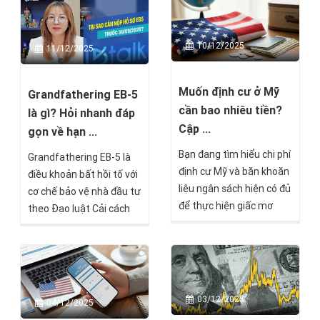
chóng. EB-2 là chương
một hành trình định cư
trình định cư Mỹ diện lao
Mỹ an toàn nhất.
động dành cho người có
10/12/2025
11/12/2025
trình độ cao hoặc năng
lực đặc biệt, mở ra cơ hội
Muốn định cư ở Mỹ
thẻ xanh vĩnh viễn mà
Grandfathering EB-5
cần bao nhiêu tiền?
không cần đầu tư số vốn
là gì? Hỏi nhanh đáp
lớn như EB-5.
Cập ...
gọn về hạn ...
Bạn đang tìm hiểu chi phí
Grandfathering EB-5 là
định cư Mỹ và băn khoăn
điều khoản bất hồi tố với
liệu ngân sách hiện có đủ
cơ chế bảo vệ nhà đầu tư
để thực hiện giấc mơ
theo Đạo luật Cải cách
này? Câu trả lời không có
và Liêm chính EB-5 (RIA),
con số cố định. Chi phí xin
đảm bảo hồ sơ I-526E
định cư Mỹ dao động từ
nộp trước ngày
30.000 USD đến hơn
30/09/2026 sẽ tiếp tục
900.000 USD tùy thuộc
được xem xét và xử lý
03/12/2025
04/12/2025
diện di trú, quy mô gia
ngay cả khi chương trình