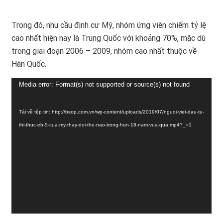
Trong đó, nhu cầu
định cư Mỹ
, nhóm ứng viên chiếm tỷ lệ
cao nhất hiện nay là Trung Quốc với khoảng 70%, mặc dù
trong giai đoạn 2006 – 2009, nhóm cao nhất thuộc về
Hàn Quốc.
Trình
Media error: Format(s) not supported or source(s) not found
chơi
Video
Tải về tệp tin: http://bsop.com.vn/wp-content/uploads/2019/07/nguoi-viet-dau-tu-
thi-thuc-eb-5-cua-my-thay-doi-the-nao-trong-hon-18-nam-vua-qua.mp4?_=1