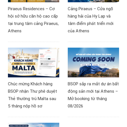
quyết định đầu tư
Piraeus Residences – Cơ
Cảng Piraeus – Cửa ngõ
800,000 USD.
hội sở hữu căn hộ cao cấp
hàng hải của Hy Lạp và
tại trung tâm cảng Piraeus,
tâm điểm phát triển mới
Athens
của Athens
Chúc mừng Khách hàng
BSOP sắp ra mắt dự án bất
BSOP nhận Thư phê duyệt
động sản mới tại Athens –
Thẻ thường trú Malta sau
Mở booking từ tháng
5 tháng nộp hồ sơ
08/2026