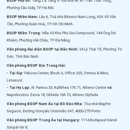
BSOP Hội sở:
Tầng 2 & Tầng 9 Tòa nhà AP, 87 Trần Thái Tông,
Phường Cầu Giấy, TP. Hà Nội.
BSOP Miền Nam:
Lầu 6, Toà nhà Bitexco Nam Long, 63A Võ Văn
Tần, Phường Xuân Hoà, TP. Hồ Chí Minh.
BSOP Miền Trung:
Villa A5 Khu Phú Gia Compound, 144 Ông Ích
Khiêm, Phường Hải Châu, TP. Đà Nẵng.
Văn phòng đại diện BSOP tại Bắc Ninh:
54 Lý Thái Tổ, Phường Từ
Sơn, Tỉnh Bắc Ninh.
Văn phòng BSOP Địa Trung Hải:
- Tại Síp:
Pakova Center, Block A, Office 205, Omirou & Nikis,
Limassol.
- Tại Hy Lạp:
Al. Pantou 33, Kallithea 176 71, Athens Center
và
Napoleontos Zerva 18, Glifada 166 75, Athens Glyfada
Văn phòng BSOP Nam Âu tại Bồ Đào Nha:
Tòa nhà Mapfre
Seguros, Đường Gonçalo Cristóvão 347, 4000-270 Porto.
Văn phòng BSOP Trung Âu tại Hungary:
1114 Budapest Károli
Gáspár tér 8.