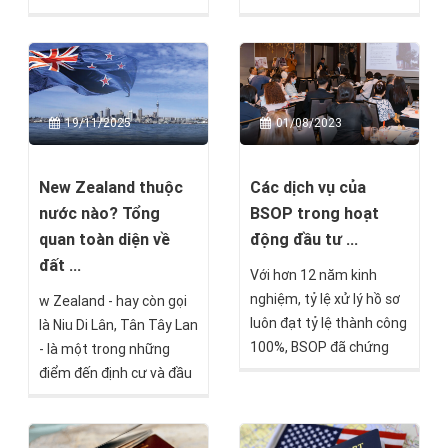
New Zealand đang trở
quan trọng nhất mà mọi
thành điểm đến lý tưởng
gia đình cần cân nhắc kỹ
cho nhiều gia đình Việt
lưỡng. New Zealand
Nam muốn định cư nước
không chỉ thu hút bởi
ngoài. Bạn đang tìm hiểu
thiên nhiên tươi đẹp, môi
01/08/2023
19/11/2025
về các con đường định cư
trường sống trong lành
New Zealand nhưng
mà còn nổi tiếng với hệ
chưa biết bắt đầu từ
thống pháp luật minh
Các dịch vụ của
New Zealand thuộc
đâu?
bạch và chính sách định
BSOP trong hoạt
nước nào? Tổng
cư rõ ràng. Tuy nhiên,
động đầu tư ...
quan toàn diện về
không phải ai cũng hiểu
đất ...
Với hơn 12 năm kinh
rõ về các quy định pháp
nghiệm, tỷ lệ xử lý hồ sơ
w Zealand - hay còn gọi
lý đối với người nước
luôn đạt tỷ lệ thành công
là Niu Di Lân, Tân Tây Lan
ngoài mua nhà định cư
100%, BSOP đã chứng
- là một trong những
New Zealand.
minh được vị thế của
điểm đến định cư và đầu
mình trên thị trường đầu
tư hấp dẫn nhất dành
tư và định cư quốc tế tại
cho người Việt Nam hiện
Việt Nam.
nay. Tuy nhiên, nhiều