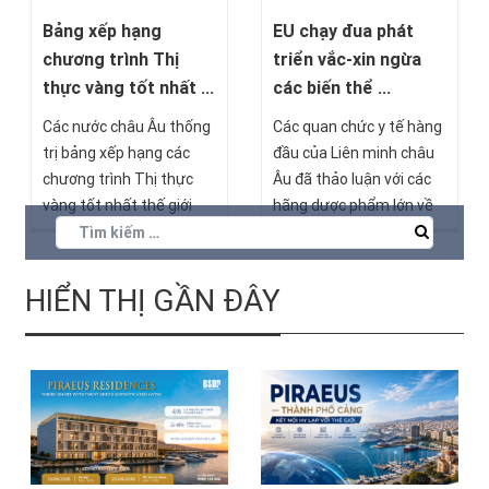
EU chạy đua phát
Bảng xếp hạng
triển vắc-xin ngừa
chương trình Thị
các biến thể ...
thực vàng tốt nhất ...
Các quan chức y tế hàng
Các nước châu Âu thống
đầu của Liên minh châu
trị bảng xếp hạng các
Âu đã thảo luận với các
chương trình Thị thực
hãng dược phẩm lớn về
vàng tốt nhất thế giới
việc phải chạy đua với
năm 2021. Trong đó có
thời gian và virus, nhanh
Bồ Đào Nha đứng đầu
chóng phát triển và bào
bảng, Ireland đứng thứ
HIỂN THỊ GẦN ĐÂY
chế vắc-xin phòng ngừa
hai, Hy Lạp đúng thứ ba,
chủng biến thể mới của
tiếp đến lần lượt là Tây
virus SARS-CoV-2.
Ban Nha và Ý. Bồn quốc
gia cùng đứng ở vị trí thứ
sáu là Malta, Síp,
Bulgaria và Luxembourg