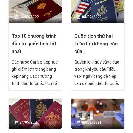
người vẫn còn thắc mắc:
New Zealand thuộc châu
14/02/2022
04/02/2022
nào? New Zealand thuộc
nước nào? New Zealand
ở đâu trên bản đồ thế
Top 10 chương trình
Quốc tịch thứ hai –
giới?
đầu tư quốc tịch tốt
Trào lưu không còn
nhất ...
của ...
Các nước Caribe tiếp tục
Quyền lợi ngày càng cao
ghi điểm lớn trong bảng
trong khi yêu cầu “đầu
xếp hạng Các chương
vào” ngày càng dễ tiếp
trình đầu tư quốc tịch tốt
cận đã biến đầu tư quốc
nhất năm 2022 của Best
tịch thứ hai trở thành
Citizenship.
một trào lưu hấp dẫn với
cả cấp trung lưu, vươn
rộng tới cả các nước
đang phát triển như Việt
03/02/2021
24/05/2021
Nam.