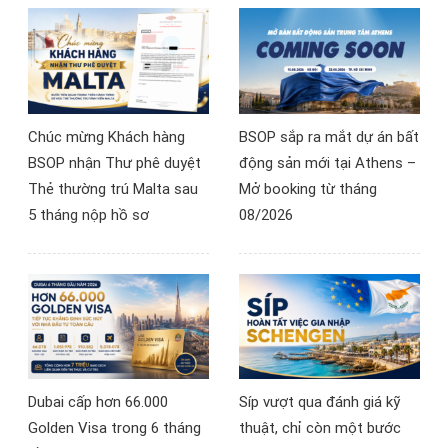
quan tâm đến đầu tư
Síp, bất động sản Síp và
thẻ cư trú châu Âu.
Chúc mừng Khách hàng
BSOP sắp ra mắt dự án bất
BSOP nhận Thư phê duyệt
động sản mới tại Athens –
Thẻ thường trú Malta sau
Mở booking từ tháng
5 tháng nộp hồ sơ
08/2026
Dubai cấp hơn 66.000
Síp vượt qua đánh giá kỹ
Golden Visa trong 6 tháng
thuật, chỉ còn một bước