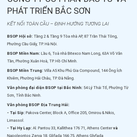
PHÁT TRIỂN BẮC SƠN
KẾT NỐI TOÀN CẦU – ĐỊNH HƯỚNG TƯƠNG LAI
BSOP Hội sở:
Tầng 2 & Tầng 9 Tòa nhà AP, 87 Trần Thái Tông,
Phường Cầu Giấy, TP. Hà Nội.
BSOP Miền Nam:
Lầu 6, Toà nhà Bitexco Nam Long, 63A Võ Văn
Tần, Phường Xuân Hoà, TP. Hồ Chí Minh.
BSOP Miền Trung:
Villa A5 Khu Phú Gia Compound, 144 Ông Ích
Khiêm, Phường Hải Châu, TP. Đà Nẵng.
Văn phòng đại diện BSOP tại Bắc Ninh:
54 Lý Thái Tổ, Phường Từ
Sơn, Tỉnh Bắc Ninh.
Văn phòng BSOP Địa Trung Hải:
- Tại Síp:
Pakova Center, Block A, Office 205, Omirou & Nikis,
Limassol.
- Tại Hy Lạp:
Al. Pantou 33, Kallithea 176 71, Athens Center
và
Napoleontos Zerva 18, Glifada 166 75, Athens Glyfada