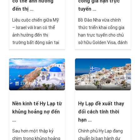
có thể ảnh hưởng
cổng gia hạn trực
đến thị ...
tuyến ...
Liệu cuộc chiến giữa Mỹ
Bồ Đào Nha vừa chính
– Israel với Iran có thể
thức triển khai cổng gia
ảnh hưởng đến thị
hạn trực tuyến cho chủ
trường bất động sản tại
sở hữu Golden Visa, đánh
Síp hay không, và nếu có
dấu một bước tiến quan
thì theo cách nào?
trọng trong quá trình cải
cách hành chính và hiện
đại hóa các thủ tục di trú.
27/01/2026
19/01/2026
Nền kinh tế Hy Lạp từ
Hy Lạp đề xuất thay
khủng hoảng nợ đến
đổi cách tính thời
...
hạn ...
Sau hơn một thập kỷ
Chính phủ Hy Lạp đang
chìm trong khủng hoảng
chuẩn bị ban hành dự