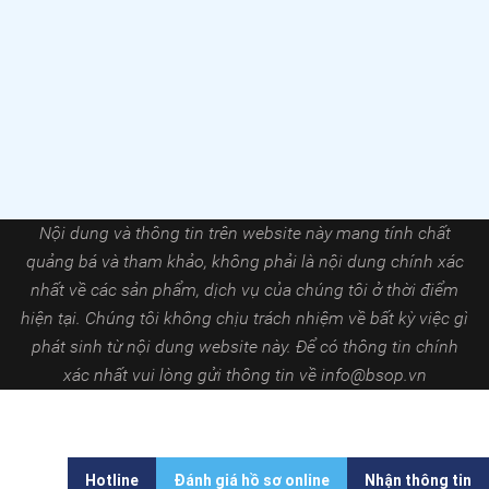
Nội dung và thông tin trên website này mang tính chất
quảng bá và tham khảo, không phải là nội dung chính xác
nhất về các sản phẩm, dịch vụ của chúng tôi ở thời điểm
hiện tại. Chúng tôi không chịu trách nhiệm về bất kỳ việc gì
phát sinh từ nội dung website này. Để có thông tin chính
xác nhất vui lòng gửi thông tin về
info@bsop.vn
Hotline
Đánh giá hồ sơ online
Nhận thông tin