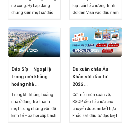
nợ công, Hy Lạp đang
luật cải tổ chương trình
chứng kiến một sự đảo
Golden Visa vào đầu năm
chiều hiếm thấy trong
2026, với trọng tâm là
lịch sử kinh tế châu Âu.
khắc phục các bất cập
Quốc gia từng bên bờ
tồn tại trong thời hạn
vực phá sản nay trở
hiệu lực thẻ cư trú, đồng
thành điểm đến mới của
thời đơn giản hóa quy
29/12/2025
26/12/2025
dòng vốn quốc tế, thu
trình gia hạn và đoàn tụ
hút hơn 1.200 triệu phú
gia đình, cũng như giải
toàn cầu chỉ riêng trong
quyết lượng lớn hồ sơ
Đảo Síp – Ngoại lệ
Du xuân châu Âu –
năm 2024.
đang tồn đọng.
trong cơn khủng
Khảo sát đầu tư
hoảng nhà ...
2026 ...
Trong khi khủng hoảng
Cứ mỗi mùa xuân về,
nhà ở đang trở thành
BSOP đều tổ chức các
một trong những vấn đề
chuyến du xuân kết hợp
kinh tế – xã hội cấp bách
khảo sát đầu tư đặc biệt
nhất của châu Âu, Síp lại
tại châu Âu, nhằm mang
nổi lên như một trường
đến cho nhà đầu tư Việt