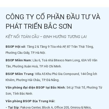
CÔNG TY CỔ PHẦN ĐẦU TƯ VÀ
PHÁT TRIỂN BẮC SƠN
KẾT NỐI TOÀN CẦU – ĐỊNH HƯỚNG TƯƠNG LAI
BSOP Hội sở:
Tầng 2 & Tầng 9 Tòa nhà AP, 87 Trần Thái Tông,
Phường Cầu Giấy, TP. Hà Nội.
BSOP Miền Nam:
Lầu 6, Toà nhà Bitexco Nam Long, 63A Võ Văn
Tần, Phường Xuân Hoà, TP. Hồ Chí Minh.
BSOP Miền Trung:
Villa A5 Khu Phú Gia Compound, 144 Ông Ích
Khiêm, Phường Hải Châu, TP. Đà Nẵng.
Văn phòng đại diện BSOP tại Bắc Ninh:
54 Lý Thái Tổ, Phường Từ
Sơn, Tỉnh Bắc Ninh.
Văn phòng BSOP Địa Trung Hải:
- Tại Síp:
Pakova Center, Block A, Office 205, Omirou & Nikis,