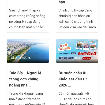
...
hạn ...
Sau hơn một thập kỷ
Chính phủ Hy Lạp đang
chìm trong khủng hoảng
chuẩn bị ban hành dự
nợ công, Hy Lạp đang
luật cải tổ chương trình
chứng kiến một sự đảo
Golden Visa vào đầu năm
chiều hiếm thấy trong
2026, với trọng tâm là
lịch sử kinh tế châu Âu.
khắc phục các bất cập
Quốc gia từng bên bờ
tồn tại trong thời hạn
vực phá sản nay trở
hiệu lực thẻ cư trú, đồng
thành điểm đến mới của
thời đơn giản hóa quy
29/12/2025
26/12/2025
dòng vốn quốc tế, thu
trình gia hạn và đoàn tụ
hút hơn 1.200 triệu phú
gia đình, cũng như giải
toàn cầu chỉ riêng trong
quyết lượng lớn hồ sơ
Đảo Síp – Ngoại lệ
Du xuân châu Âu –
năm 2024.
đang tồn đọng.
trong cơn khủng
Khảo sát đầu tư
hoảng nhà ...
2026 ...
Trong khi khủng hoảng
Cứ mỗi mùa xuân về,
nhà ở đang trở thành
BSOP đều tổ chức các
một trong những vấn đề
chuyến du xuân kết hợp