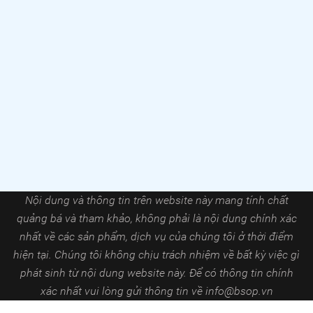
Nội dung và thông tin trên website này mang tính chất
quảng bá và tham khảo, không phải là nội dung chính xác
nhất về các sản phẩm, dịch vụ của chúng tôi ở thời điểm
hiện tại. Chúng tôi không chịu trách nhiệm về bất kỳ việc gì
phát sinh từ nội dung website này. Để có thông tin chính
xác nhất vui lòng gửi thông tin về
info@bsop.vn