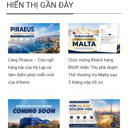
nhận thẻ xanh vĩnh viễn,
hành lang pháp lý quan
HIỂN THỊ GẦN ĐÂY
với chi phí ưu đãi cho một
trọng, đặc biệt có lợi cho
chuyến đi 4N3Đ.
nhà đầu tư Việt Nam
quan tâm đến đầu tư
Síp, bất động sản Síp và
thẻ cư trú châu Âu.
Cảng Piraeus – Cửa ngõ
Chúc mừng Khách hàng
hàng hải của Hy Lạp và
BSOP nhận Thư phê duyệt
tâm điểm phát triển mới
Thẻ thường trú Malta sau
của Athens
5 tháng nộp hồ sơ