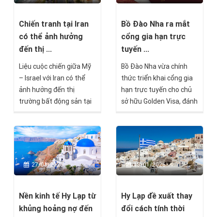
Chiến tranh tại Iran
Bồ Đào Nha ra mắt
có thể ảnh hưởng
cổng gia hạn trực
đến thị ...
tuyến ...
Liệu cuộc chiến giữa Mỹ
Bồ Đào Nha vừa chính
– Israel với Iran có thể
thức triển khai cổng gia
ảnh hưởng đến thị
hạn trực tuyến cho chủ
trường bất động sản tại
sở hữu Golden Visa, đánh
Síp hay không, và nếu có
dấu một bước tiến quan
thì theo cách nào?
trọng trong quá trình cải
cách hành chính và hiện
đại hóa các thủ tục di trú.
27/01/2026
19/01/2026
Nền kinh tế Hy Lạp từ
Hy Lạp đề xuất thay
khủng hoảng nợ đến
đổi cách tính thời