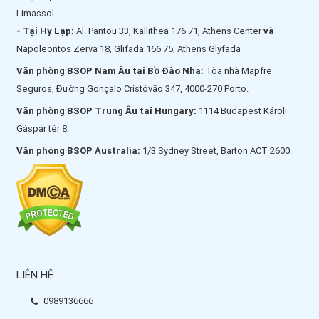
Limassol.
- Tại Hy Lạp:
Al. Pantou 33, Kallithea 176 71, Athens Center
và
Napoleontos Zerva 18, Glifada 166 75, Athens Glyfada
Văn phòng BSOP Nam Âu tại Bồ Đào Nha:
Tòa nhà Mapfre
Seguros, Đường Gonçalo Cristóvão 347, 4000-270 Porto.
Văn phòng BSOP Trung Âu tại Hungary:
1114 Budapest Károli
Gáspár tér 8.
Văn phòng BSOP Australia:
1/3 Sydney Street, Barton ACT 2600.
LIÊN HỆ
0989136666