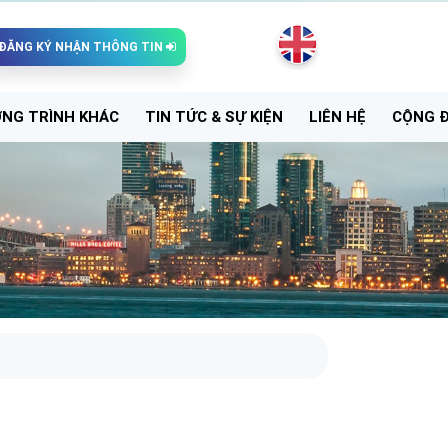
ĐĂNG KÝ NHẬN THÔNG TIN
NG TRÌNH KHÁC
TIN TỨC & SỰ KIỆN
LIÊN HỆ
CỘNG 