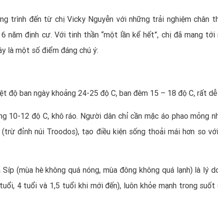
g trình đến từ chị Vicky Nguyễn với những trải nghiệm chân t
 6 năm định cư. Với tinh thần “một lần kể hết”, chị đã mang tới
đây là một số điểm đáng chú ý:
ệt độ ban ngày khoảng 24-25 độ C, ban đêm 15 – 18 độ C, rất dễ 
ảng 10-12 độ C, khô ráo. Người dân chỉ cần mặc áo phao mỏng n
 (trừ đỉnh núi Troodos), tạo điều kiện sống thoải mái hơn so với
ủa Síp (mùa hè không quá nóng, mùa đông không quá lạnh) là lý d
6 tuổi, 4 tuổi và 1,5 tuổi khi mới đến), luôn khỏe mạnh trong suố