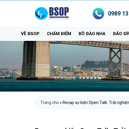
0989 13
VỀ BSOP
CHẤM ĐIỂM
BỒ ĐÀO NHA
ĐẢO SÍ
Trang chủ
»
Recap sự kiện Open Talk: Trải nghiệ