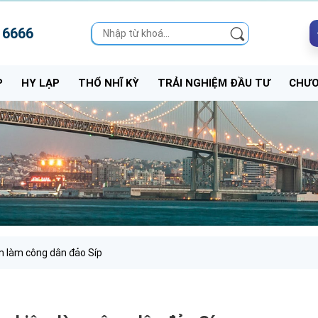
 6666
P
HY LẠP
THỔ NHĨ KỲ
TRẢI NGHIỆM ĐẦU TƯ
CHƯƠ
m làm công dân đảo Síp