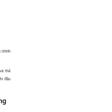
 chính
 và thẻ
phí đầu
ng