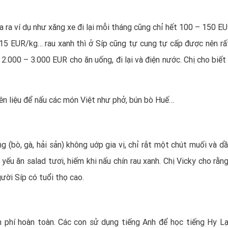
ưa ra ví dụ như xăng xe đi lại mỗi tháng cũng chỉ hết 100 – 150 EU
15 EUR/kg… rau xanh thì ở Síp cũng tự cung tự cấp được nên rất 
 2.000 – 3.000 EUR cho ăn uống, đi lại và điện nước. Chị cho biết
ên liệu để nấu các món Việt như phở, bún bò Huế…
 (bò, gà, hải sản) không uớp gia vị, chỉ rắt một chút muối và dầ
 yếu ăn salad tươi, hiếm khi nấu chín rau xanh. Chị Vicky cho rằn
gười Síp có tuổi thọ cao.
n phí hoàn toàn. Các con sử dụng tiếng Anh để học tiếng Hy Lạ