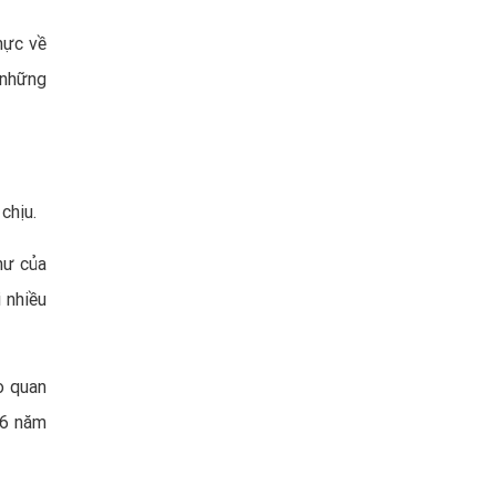
hực về
 những
chịu.
hư của
 nhiều
o quan
t 6 năm