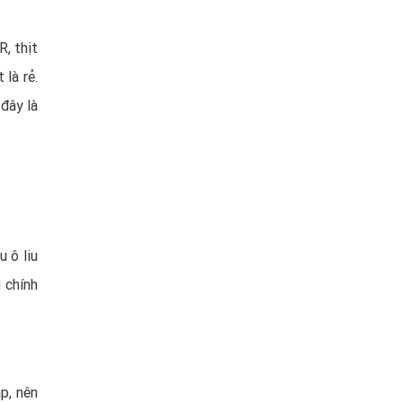
R, thịt
là rẻ.
 đây là
u ô liu
g chính
p, nên