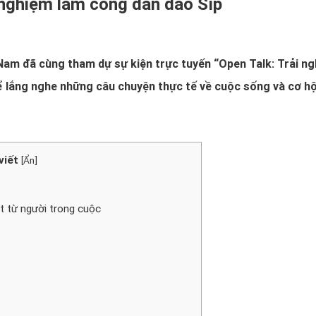
 nghiệm làm công dân đảo Síp
 Nam đã cùng tham dự sự kiện trực tuyến “Open Talk: Trải n
 lắng nghe những câu chuyện thực tế về cuộc sống và cơ hộ
viết
[
Ẩn
]
ật từ người trong cuộc