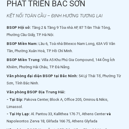
PHÁT TRIỂN BẮC SƠN
KẾT NỐI TOÀN CẦU – ĐỊNH HƯỚNG TƯƠNG LAI
BSOP Hội sở:
Tầng 2 & Tầng 9 Tòa nhà AP, 87 Trần Thái Tông,
Phường Cầu Giấy, TP. Hà Nội.
BSOP Miền Nam:
Lầu 6, Toà nhà Bitexco Nam Long, 63A Võ Văn
Tần, Phường Xuân Hoà, TP. Hồ Chí Minh.
BSOP Miền Trung:
Villa A5 Khu Phú Gia Compound, 144 Ông Ích
Khiêm, Phường Hải Châu, TP. Đà Nẵng.
Văn phòng đại diện BSOP tại Bắc Ninh:
54 Lý Thái Tổ, Phường Từ
Sơn, Tỉnh Bắc Ninh.
Văn phòng BSOP Địa Trung Hải:
- Tại Síp:
Pakova Center, Block A, Office 205, Omirou & Nikis,
Limassol.
- Tại Hy Lạp:
Al. Pantou 33, Kallithea 176 71, Athens Center
và
Napoleontos Zerva 18, Glifada 166 75, Athens Glyfada