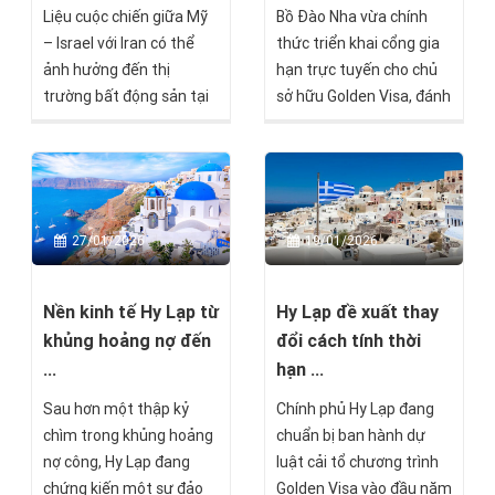
Liệu cuộc chiến giữa Mỹ
Bồ Đào Nha vừa chính
– Israel với Iran có thể
thức triển khai cổng gia
ảnh hưởng đến thị
hạn trực tuyến cho chủ
trường bất động sản tại
sở hữu Golden Visa, đánh
Síp hay không, và nếu có
dấu một bước tiến quan
thì theo cách nào?
trọng trong quá trình cải
cách hành chính và hiện
đại hóa các thủ tục di trú.
27/01/2026
19/01/2026
Nền kinh tế Hy Lạp từ
Hy Lạp đề xuất thay
khủng hoảng nợ đến
đổi cách tính thời
...
hạn ...
Sau hơn một thập kỷ
Chính phủ Hy Lạp đang
chìm trong khủng hoảng
chuẩn bị ban hành dự
nợ công, Hy Lạp đang
luật cải tổ chương trình
chứng kiến một sự đảo
Golden Visa vào đầu năm