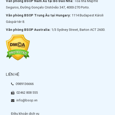
Văn phòng BSOP Nam Âu tại Bồ Đào Nha:
Tòa nhà Mapfre
Seguros, Đường Gonçalo Cristóvão 347, 4000-270 Porto.
Văn phòng BSOP Trung Âu tại Hungary:
1114 Budapest Károli
Gáspár tér 8.
Văn phòng BSOP Australia:
1/3 Sydney Street, Barton ACT 2600.
LIÊN HỆ
0989136666
02462 808 555
info@bsop.vn
Điều khoản dịch vụ