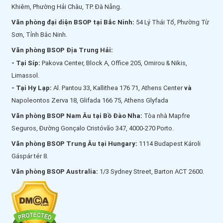
Khiêm, Phường Hải Châu, TP. Đà Nẵng.
Văn phòng đại diện BSOP tại Bắc Ninh:
54 Lý Thái Tổ, Phường Từ
Sơn, Tỉnh Bắc Ninh.
Văn phòng BSOP Địa Trung Hải:
- Tại Síp:
Pakova Center, Block A, Office 205, Omirou & Nikis,
Limassol.
- Tại Hy Lạp:
Al. Pantou 33, Kallithea 176 71, Athens Center
và
Napoleontos Zerva 18, Glifada 166 75, Athens Glyfada
Văn phòng BSOP Nam Âu tại Bồ Đào Nha:
Tòa nhà Mapfre
Seguros, Đường Gonçalo Cristóvão 347, 4000-270 Porto.
Văn phòng BSOP Trung Âu tại Hungary:
1114 Budapest Károli
Gáspár tér 8.
Văn phòng BSOP Australia:
1/3 Sydney Street, Barton ACT 2600.