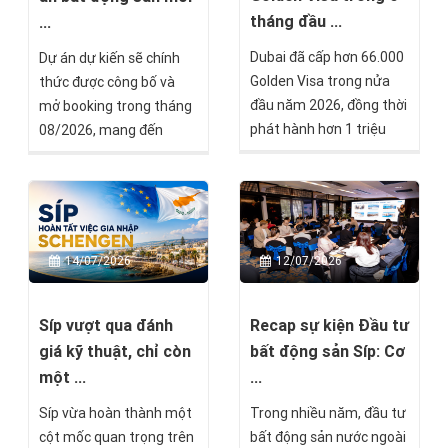
phát triển của thương
số bước cuối trước khi
tháng đầu ...
...
mại, du lịch và bất động
được cấp Thẻ thường trú
Dubai đã cấp hơn 66.000
Dự án dự kiến sẽ chính
sản.
vĩnh viễn Malta.
Golden Visa trong nửa
thức được công bố và
đầu năm 2026, đồng thời
mở booking trong tháng
phát hành hơn 1 triệu
08/2026, mang đến
giấy phép cư trú mới và
thêm một lựa chọn đầu
xử lý hơn 7 triệu giao dịch
tư tại thị trường châu Âu
liên quan đến nhập cảnh,
dành cho các nhà đầu tư
cư trú. Những con số này
đang tìm kiếm cơ hội đa
cho thấy UAE vẫn duy trì
dạng hóa tài sản quốc tế.
14/07/2026
12/07/2026
sức hấp dẫn mạnh mẽ
đối với giới đầu tư, doanh
nhân và chuyên gia quốc
Síp vượt qua đánh
Recap sự kiện Đầu tư
tế, ngay cả trong bối
giá kỹ thuật, chỉ còn
bất động sản Síp: Cơ
cảnh địa chính trị khu vực
một ...
...
có nhiều biến động.
Síp vừa hoàn thành một
Trong nhiều năm, đầu tư
cột mốc quan trọng trên
bất động sản nước ngoài