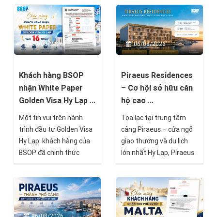
08/08/2026
06/08/2026
Khách hàng BSOP
Piraeus Residences
nhận White Paper
– Cơ hội sở hữu căn
Golden Visa Hy Lạp ...
hộ cao ...
Một tin vui trên hành
Tọa lạc tại trung tâm
trình đầu tư Golden Visa
cảng Piraeus – cửa ngõ
Hy Lạp: khách hàng của
giao thương và du lịch
BSOP đã chính thức
lớn nhất Hy Lạp, Piraeus
nhận được White Paper
Residences là một trong
– Giấy xác nhận tạm thời
những dự án nổi bật
về hồ sơ cư trú – chỉ sau
hướng đến nhóm nhà
16 ngày kể từ khi hồ sơ
đầu tư tìm kiếm giá trị
được nộp tại Cơ quan Di
bền vững mà BSOP sẽ
06/08/2026
31/07/2026