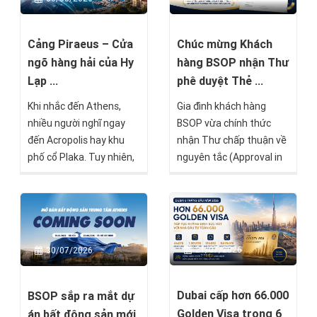
trú Hy Lạp.
chính thức mở bán trong
tháng 8 này.
Cảng Piraeus – Cửa
Chúc mừng Khách
ngõ hàng hải của Hy
hàng BSOP nhận Thư
Lạp ...
phê duyệt Thẻ ...
Khi nhắc đến Athens,
Gia đình khách hàng
nhiều người nghĩ ngay
BSOP vừa chính thức
đến Acropolis hay khu
nhận Thư chấp thuận về
phố cổ Plaka. Tuy nhiên,
nguyên tắc (Approval in
chỉ cách trung tâm
Principle) từ Chính phủ
thành phố khoảng 20–30
Malta theo chương trình
phút di chuyển là Piraeus
Malta Permanent
– cảng biển lớn nhất Hy
Residence Programme
Lạp, một trong những
(MPRP). Đây là cột mốc
21/07/2026
30/07/2026
trung tâm hàng hải quan
quan trọng, đánh dấu
trọng nhất châu Âu và là
việc hồ sơ đã vượt qua
khu vực đang chuyển
quá trình thẩm định (Due
Dubai cấp hơn 66.000
BSOP sắp ra mắt dự
mình mạnh mẽ nhờ sự
Diligence) và chỉ còn một
Golden Visa trong 6
án bất động sản mới