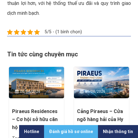
thuận lợi hơn, với hệ thống thuế ưu đãi và quy trình giao
dịch minh bạch.
5/5 - (1 bình chọn)
Tin tức cùng chuyên mục
06/08/2026
06/08/2026
Piraeus Residences
Cảng Piraeus – Cửa
– Cơ hội sở hữu căn
ngõ hàng hải của Hy
hộ cao ...
Lạp ...
Hotline
Đánh giá hồ sơ online
Nhận thông tin