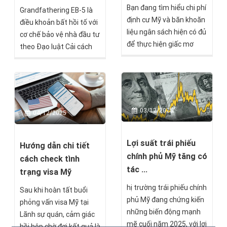
Bạn đang tìm hiểu chi phí
Grandfathering EB-5 là
định cư Mỹ và băn khoăn
điều khoản bất hồi tố với
liệu ngân sách hiện có đủ
cơ chế bảo vệ nhà đầu tư
để thực hiện giấc mơ
theo Đạo luật Cải cách
này? Câu trả lời không có
và Liêm chính EB-5 (RIA),
con số cố định. Chi phí xin
đảm bảo hồ sơ I-526E
định cư Mỹ dao động từ
nộp trước ngày
30.000 USD đến hơn
30/09/2026 sẽ tiếp tục
900.000 USD tùy thuộc
được xem xét và xử lý
03/12/2025
04/12/2025
diện di trú, quy mô gia
ngay cả khi chương trình
đình, bang định cư và
EB-5 hết hạn hoặc có
nhiều yếu tố khác. Với
Lợi suất trái phiếu
điều chỉnh. Trong phần
Hướng dẫn chi tiết
người Việt Nam, con số
chính phủ Mỹ tăng có
hỏi nhanh – đáp gọn này,
cách check tình
này tương đương khoảng
bà Nguyễn Hoàng
tác ...
trạng visa Mỹ
790 triệu đến 24 tỷ đồng,
Phương - Giám đốc điều
hị trường trái phiếu chính
một khoản đầu tư đáng
Sau khi hoàn tất buổi
hành BSOP sẽ giải thích
phủ Mỹ đang chứng kiến
kể cho tương lai.
phỏng vấn visa Mỹ tại
rõ các vấn đề liên quan
những biến động mạnh
Lãnh sự quán, cảm giác
để nhà đầu tư nắm rõ
mẽ cuối năm 2025, với lợi
hồi hộp chờ đợi kết quả là