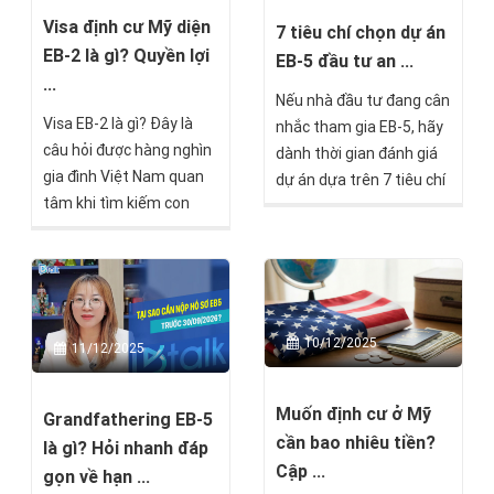
Nam. Với khoản đầu tư
hút của thị trường Mỹ
Visa định cư Mỹ diện
từ 800.000 USD, bạn
7 tiêu chí chọn dự án
mà còn cho thấy xu
EB-2 là gì? Quyền lợi
không chỉ sở hữu thẻ
EB-5 đầu tư an ...
hướng toàn cầu hóa kinh
xanh Mỹ mà còn mở ra
...
doanh đang ngày càng
Nếu nhà đầu tư đang cân
cơ hội kinh doanh, học
Visa EB-2 là gì? Đây là
mạnh mẽ trong cộng
nhắc tham gia EB-5, hãy
tập và sinh sống tại quốc
câu hỏi được hàng nghìn
đồng doanh nghiệp Việt
dành thời gian đánh giá
gia hàng đầu tại Mỹ.
gia đình Việt Nam quan
Nam.
dự án dựa trên 7 tiêu chí
tâm khi tìm kiếm con
dưới đây để có thể bảo
đường định cư Mỹ hợp
toàn vốn, tối ưu khả
pháp, tiết kiệm và nhanh
năng lên thẻ xanh, và có
chóng. EB-2 là chương
một hành trình định cư
trình định cư Mỹ diện lao
Mỹ an toàn nhất.
động dành cho người có
10/12/2025
11/12/2025
trình độ cao hoặc năng
lực đặc biệt, mở ra cơ hội
Muốn định cư ở Mỹ
thẻ xanh vĩnh viễn mà
Grandfathering EB-5
cần bao nhiêu tiền?
không cần đầu tư số vốn
là gì? Hỏi nhanh đáp
lớn như EB-5.
Cập ...
gọn về hạn ...