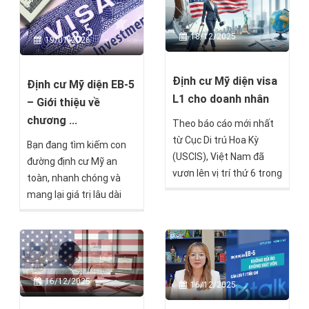
18/12/2025
19/01/2026
Định cư Mỹ diện visa
Định cư Mỹ diện EB-5
L1 cho doanh nhân
– Giới thiệu về
chương ...
Theo báo cáo mới nhất
từ Cục Di trú Hoa Kỳ
Bạn đang tìm kiếm con
(USCIS), Việt Nam đã
đường định cư Mỹ an
vươn lên vị trí thứ 6 trong
toàn, nhanh chóng và
danh sách các quốc gia
mang lại giá trị lâu dài
có công dân nhập tịch
cho cả gia đình? Chương
Mỹ nhiều nhất năm
trình định cư Mỹ diện EB-
2024, với hơn 70% hồ sơ
5 đã và đang là lựa chọn
visa L1 từ doanh nhân
hàng đầu của hàng nghìn
Việt được phê duyệt
nhà đầu tư toàn cầu, đặc
16/12/2025
16/12/2025
thành công. Con số này
biệt là nhà đầu tư Việt
không chỉ phản ánh sức