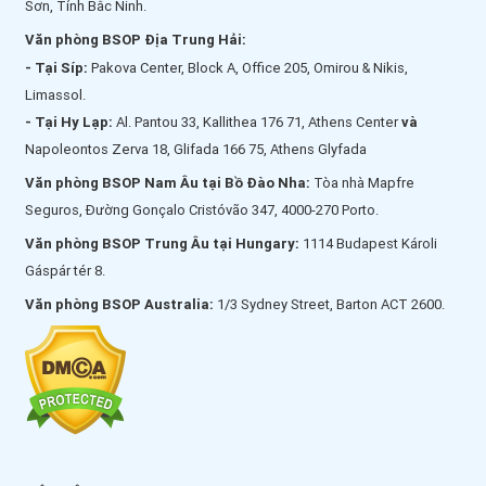
Sơn, Tỉnh Bắc Ninh.
Văn phòng BSOP Địa Trung Hải:
- Tại Síp:
Pakova Center, Block A, Office 205, Omirou & Nikis,
Limassol.
- Tại Hy Lạp:
Al. Pantou 33, Kallithea 176 71, Athens Center
và
Napoleontos Zerva 18, Glifada 166 75, Athens Glyfada
Văn phòng BSOP Nam Âu tại Bồ Đào Nha:
Tòa nhà Mapfre
Seguros, Đường Gonçalo Cristóvão 347, 4000-270 Porto.
Văn phòng BSOP Trung Âu tại Hungary:
1114 Budapest Károli
Gáspár tér 8.
Văn phòng BSOP Australia:
1/3 Sydney Street, Barton ACT 2600.