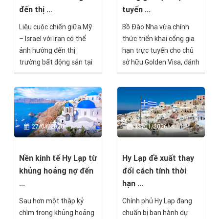
đến thị ...
tuyến ...
Liệu cuộc chiến giữa Mỹ
Bồ Đào Nha vừa chính
– Israel với Iran có thể
thức triển khai cổng gia
ảnh hưởng đến thị
hạn trực tuyến cho chủ
trường bất động sản tại
sở hữu Golden Visa, đánh
Síp hay không, và nếu có
dấu một bước tiến quan
thì theo cách nào?
trọng trong quá trình cải
cách hành chính và hiện
đại hóa các thủ tục di trú.
27/01/2026
19/01/2026
Nền kinh tế Hy Lạp từ
Hy Lạp đề xuất thay
khủng hoảng nợ đến
đổi cách tính thời
...
hạn ...
Sau hơn một thập kỷ
Chính phủ Hy Lạp đang
chìm trong khủng hoảng
chuẩn bị ban hành dự