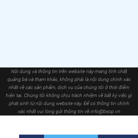
Nội dung và thông tin trên website này mang tính chất
quảng bá và tham khảo, không phải là nội dung chính xác
nhất về các sản phẩm, dịch vụ của chúng tôi ở thời điểm
hiện tại. Chúng tôi không chịu trách nhiệm về bất kỳ việc gì
phát sinh từ nội dung website này. Để có thông tin chính
xác nhất vui lòng gửi thông tin về
info@bsop.vn