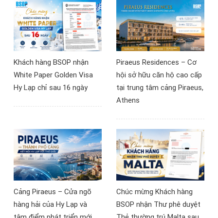
Síp, bất động sản Síp và
thẻ cư trú châu Âu.
Khách hàng BSOP nhận
Piraeus Residences – Cơ
White Paper Golden Visa
hội sở hữu căn hộ cao cấp
Hy Lạp chỉ sau 16 ngày
tại trung tâm cảng Piraeus,
Athens
Cảng Piraeus – Cửa ngõ
Chúc mừng Khách hàng
hàng hải của Hy Lạp và
BSOP nhận Thư phê duyệt
tâm điểm phát triển mới
Thẻ thường trú Malta sau