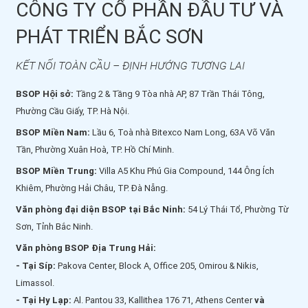
CÔNG TY CỔ PHẦN ĐẦU TƯ VÀ
PHÁT TRIỂN BẮC SƠN
KẾT NỐI TOÀN CẦU – ĐỊNH HƯỚNG TƯƠNG LAI
BSOP Hội sở:
Tầng 2 & Tầng 9 Tòa nhà AP, 87 Trần Thái Tông,
Phường Cầu Giấy, TP. Hà Nội.
BSOP Miền Nam:
Lầu 6, Toà nhà Bitexco Nam Long, 63A Võ Văn
Tần, Phường Xuân Hoà, TP. Hồ Chí Minh.
BSOP Miền Trung:
Villa A5 Khu Phú Gia Compound, 144 Ông Ích
Khiêm, Phường Hải Châu, TP. Đà Nẵng.
Văn phòng đại diện BSOP tại Bắc Ninh:
54 Lý Thái Tổ, Phường Từ
Sơn, Tỉnh Bắc Ninh.
Văn phòng BSOP Địa Trung Hải:
- Tại Síp:
Pakova Center, Block A, Office 205, Omirou & Nikis,
Limassol.
- Tại Hy Lạp:
Al. Pantou 33, Kallithea 176 71, Athens Center
và