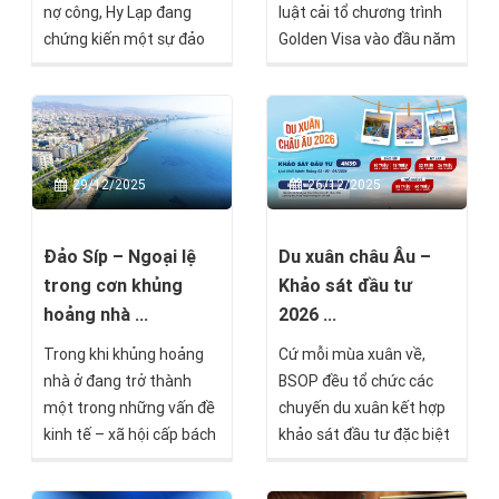
nợ công, Hy Lạp đang
luật cải tổ chương trình
chứng kiến một sự đảo
Golden Visa vào đầu năm
chiều hiếm thấy trong
2026, với trọng tâm là
lịch sử kinh tế châu Âu.
khắc phục các bất cập
Quốc gia từng bên bờ
tồn tại trong thời hạn
vực phá sản nay trở
hiệu lực thẻ cư trú, đồng
thành điểm đến mới của
thời đơn giản hóa quy
29/12/2025
26/12/2025
dòng vốn quốc tế, thu
trình gia hạn và đoàn tụ
hút hơn 1.200 triệu phú
gia đình, cũng như giải
toàn cầu chỉ riêng trong
quyết lượng lớn hồ sơ
Đảo Síp – Ngoại lệ
Du xuân châu Âu –
năm 2024.
đang tồn đọng.
trong cơn khủng
Khảo sát đầu tư
hoảng nhà ...
2026 ...
Trong khi khủng hoảng
Cứ mỗi mùa xuân về,
nhà ở đang trở thành
BSOP đều tổ chức các
một trong những vấn đề
chuyến du xuân kết hợp
kinh tế – xã hội cấp bách
khảo sát đầu tư đặc biệt
nhất của châu Âu, Síp lại
tại châu Âu, nhằm mang
nổi lên như một trường
đến cho nhà đầu tư Việt