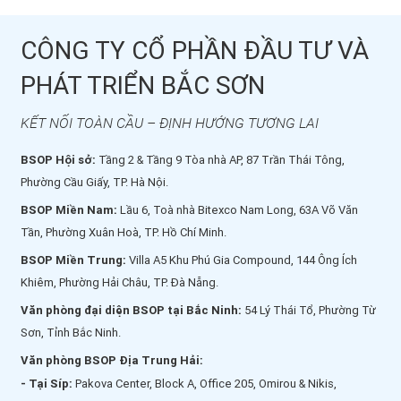
CÔNG TY CỔ PHẦN ĐẦU TƯ VÀ
PHÁT TRIỂN BẮC SƠN
KẾT NỐI TOÀN CẦU – ĐỊNH HƯỚNG TƯƠNG LAI
BSOP Hội sở:
Tầng 2 & Tầng 9 Tòa nhà AP, 87 Trần Thái Tông,
Phường Cầu Giấy, TP. Hà Nội.
BSOP Miền Nam:
Lầu 6, Toà nhà Bitexco Nam Long, 63A Võ Văn
Tần, Phường Xuân Hoà, TP. Hồ Chí Minh.
BSOP Miền Trung:
Villa A5 Khu Phú Gia Compound, 144 Ông Ích
Khiêm, Phường Hải Châu, TP. Đà Nẵng.
Văn phòng đại diện BSOP tại Bắc Ninh:
54 Lý Thái Tổ, Phường Từ
Sơn, Tỉnh Bắc Ninh.
Văn phòng BSOP Địa Trung Hải:
- Tại Síp:
Pakova Center, Block A, Office 205, Omirou & Nikis,