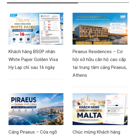
nhà đầu tư Việt Nam
qua tâm trạng tương tự.
đang cân nhắc chương
Tin vui là: bạn hoàn toàn
trình định cư EB-5, sự
có thể tự tra cứu chính
thay đổi này không chỉ là
xác tình trạng hồ sơ visa
con số kinh tế mà còn
của mình thông qua các
tác động trực tiếp đến
hệ thống chính thức.
quyết định đầu tư
Khách hàng BSOP nhận
Piraeus Residences – Cơ
800,000 USD.
White Paper Golden Visa
hội sở hữu căn hộ cao cấp
Hy Lạp chỉ sau 16 ngày
tại trung tâm cảng Piraeus,
Athens
Cảng Piraeus – Cửa ngõ
Chúc mừng Khách hàng