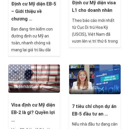
Định cư Mỹ diện visa
Định cư Mỹ diện EB-5
L1 cho doanh nhân
– Giới thiệu về
chương ...
Theo báo cáo mới nhất
từ Cục Di trú Hoa Kỳ
Bạn đang tìm kiếm con
(USCIS), Việt Nam đã
đường định cư Mỹ an
vươn lên vị trí thứ 6 trong
toàn, nhanh chóng và
danh sách các quốc gia
mang lại giá trị lâu dài
có công dân nhập tịch
cho cả gia đình? Chương
Mỹ nhiều nhất năm
trình định cư Mỹ diện EB-
2024, với hơn 70% hồ sơ
5 đã và đang là lựa chọn
visa L1 từ doanh nhân
hàng đầu của hàng nghìn
Việt được phê duyệt
nhà đầu tư toàn cầu, đặc
16/12/2025
16/12/2025
thành công. Con số này
biệt là nhà đầu tư Việt
không chỉ phản ánh sức
Nam. Với khoản đầu tư
hút của thị trường Mỹ
Visa định cư Mỹ diện
từ 800.000 USD, bạn
7 tiêu chí chọn dự án
mà còn cho thấy xu
EB-2 là gì? Quyền lợi
không chỉ sở hữu thẻ
EB-5 đầu tư an ...
hướng toàn cầu hóa kinh
xanh Mỹ mà còn mở ra
...
doanh đang ngày càng
Nếu nhà đầu tư đang cân
cơ hội kinh doanh, học