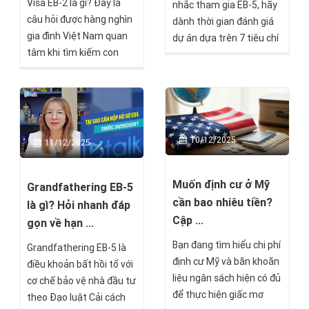
Visa EB-2 là gì? Đây là
mạnh mẽ trong cộng
nhắc tham gia EB-5, hãy
tập và sinh sống tại quốc
câu hỏi được hàng nghìn
đồng doanh nghiệp Việt
dành thời gian đánh giá
gia hàng đầu tại Mỹ.
gia đình Việt Nam quan
Nam.
dự án dựa trên 7 tiêu chí
tâm khi tìm kiếm con
dưới đây để có thể bảo
đường định cư Mỹ hợp
toàn vốn, tối ưu khả
pháp, tiết kiệm và nhanh
năng lên thẻ xanh, và có
chóng. EB-2 là chương
một hành trình định cư
trình định cư Mỹ diện lao
Mỹ an toàn nhất.
động dành cho người có
10/12/2025
11/12/2025
trình độ cao hoặc năng
lực đặc biệt, mở ra cơ hội
Muốn định cư ở Mỹ
thẻ xanh vĩnh viễn mà
Grandfathering EB-5
cần bao nhiêu tiền?
không cần đầu tư số vốn
là gì? Hỏi nhanh đáp
lớn như EB-5.
Cập ...
gọn về hạn ...
Bạn đang tìm hiểu chi phí
Grandfathering EB-5 là
định cư Mỹ và băn khoăn
điều khoản bất hồi tố với
liệu ngân sách hiện có đủ
cơ chế bảo vệ nhà đầu tư
để thực hiện giấc mơ
theo Đạo luật Cải cách