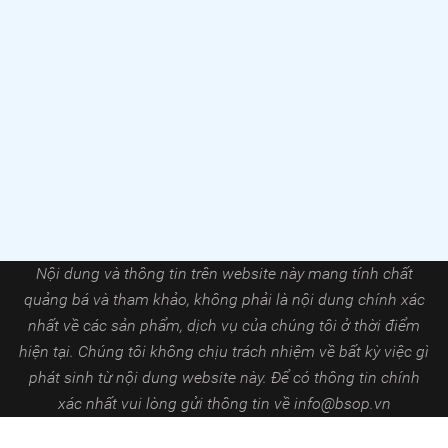
Nội dung và thông tin trên website này mang tính chất
quảng bá và tham khảo, không phải là nội dung chính xác
nhất về các sản phẩm, dịch vụ của chúng tôi ở thời điểm
hiện tại. Chúng tôi không chịu trách nhiệm về bất kỳ việc gì
phát sinh từ nội dung website này. Để có thông tin chính
xác nhất vui lòng gửi thông tin về
info@bsop.vn