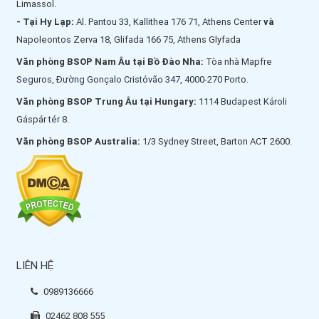
Limassol.
- Tại Hy Lạp:
Al. Pantou 33, Kallithea 176 71, Athens Center
và
Napoleontos Zerva 18, Glifada 166 75, Athens Glyfada
Văn phòng BSOP Nam Âu tại Bồ Đào Nha:
Tòa nhà Mapfre
Seguros, Đường Gonçalo Cristóvão 347, 4000-270 Porto.
Văn phòng BSOP Trung Âu tại Hungary:
1114 Budapest Károli
Gáspár tér 8.
Văn phòng BSOP Australia:
1/3 Sydney Street, Barton ACT 2600.
LIÊN HỆ
0989136666
02462 808 555