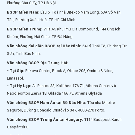
Phường Cầu Giấy, TP. Hà Nội.
BSOP Miền Nam:
Lầu 6, Toà nhà Bitexco Nam Long, 63A Võ Văn
Tần, Phường Xuân Hoà, TP. Hồ Chí Minh.
BSOP Miền Trung:
Villa A5 Khu Phú Gia Compound, 144 Ông Ích
Khiêm, Phường Hải Châu, TP. Đà Nẵng.
Văn phòng đại diện BSOP tại Bắc Ninh:
54 Lý Thái Tổ, Phường Từ
Sơn, Tỉnh Bắc Ninh.
Văn phòng BSOP Địa Trung Hải:
- Tại Síp:
Pakova Center, Block A, Office 205, Omirou & Nikis,
Limassol.
- Tại Hy Lạp:
Al. Pantou 33, Kallithea 176 71, Athens Center
và
Napoleontos Zerva 18, Glifada 166 75, Athens Glyfada
Văn phòng BSOP Nam Âu tại Bồ Đào Nha:
Tòa nhà Mapfre
Seguros, Đường Gonçalo Cristóvão 347, 4000-270 Porto.
Văn phòng BSOP Trung Âu tại Hungary:
1114 Budapest Károli
Gáspár tér 8.