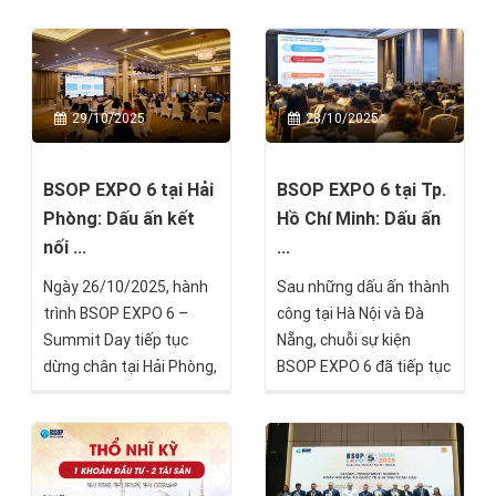
nổi lên như một lựa chọn
sách chỉ thanh toán phí
được nhiều nhà đầu tư
dịch vụ sau khi nhận
quốc tế quan tâm nhờ
chấp thuận I-526E, ưu
khả năng kết hợp nhiều
đãi tài chính gần 900
29/10/2025
28/10/2025
giá trị trong cùng một
triệu đồng và chỉ từ 15
khoản đầu tư.
triệu đồng để bắt đầu lộ
trình sở hữu Thẻ xanh
BSOP EXPO 6 tại Hải
BSOP EXPO 6 tại Tp.
Mỹ.
Phòng: Dấu ấn kết
Hồ Chí Minh: Dấu ấn
nối ...
...
Ngày 26/10/2025, hành
Sau những dấu ấn thành
trình BSOP EXPO 6 –
công tại Hà Nội và Đà
Summit Day tiếp tục
Nẵng, chuỗi sự kiện
dừng chân tại Hải Phòng,
BSOP EXPO 6 đã tiếp tục
mang đến bầu không khí
hành trình đầy cảm hứng
sôi động và đầy cảm
tại Tp. Hồ Chí Minh trong
hứng. Các nhà đầu tư Hải
suốt một tuần lễ (20 –
Phòng đã được trực tiếp
25/10) thu hút sự tham