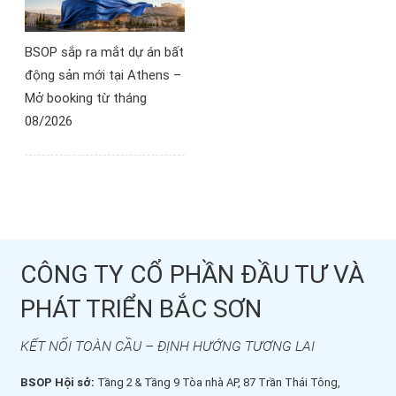
BSOP sắp ra mắt dự án bất
động sản mới tại Athens –
Mở booking từ tháng
08/2026
CÔNG TY CỔ PHẦN ĐẦU TƯ VÀ
PHÁT TRIỂN BẮC SƠN
KẾT NỐI TOÀN CẦU – ĐỊNH HƯỚNG TƯƠNG LAI
BSOP Hội sở:
Tầng 2 & Tầng 9 Tòa nhà AP, 87 Trần Thái Tông,