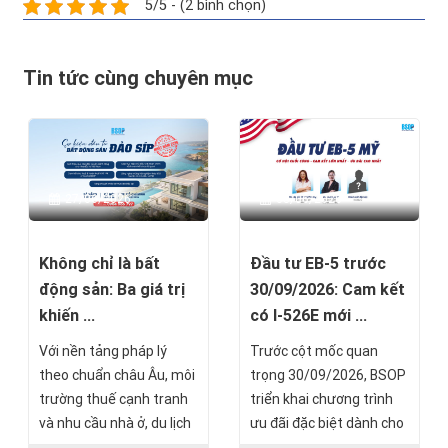
5/5 - (2 bình chọn)
Tin tức cùng chuyên mục
27/06/2026
03/06/2026
Không chỉ là bất
Đầu tư EB-5 trước
động sản: Ba giá trị
30/09/2026: Cam kết
khiến ...
có I-526E mới ...
Với nền tảng pháp lý
Trước cột mốc quan
theo chuẩn châu Âu, môi
trọng 30/09/2026, BSOP
trường thuế cạnh tranh
triển khai chương trình
và nhu cầu nhà ở, du lịch
ưu đãi đặc biệt dành cho
tiếp tục tăng trưởng, Síp
nhà đầu tư EB-5 với chính