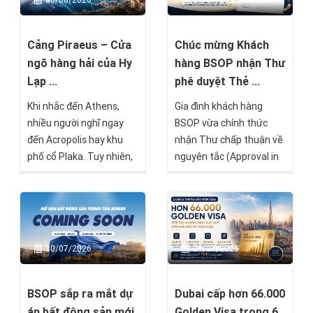
06/08/2026
31/07/2026
trú Hy Lạp.
chính thức mở bán trong
tháng 8 này.
Cảng Piraeus – Cửa
Chúc mừng Khách
ngõ hàng hải của Hy
hàng BSOP nhận Thư
Lạp ...
phê duyệt Thẻ ...
Khi nhắc đến Athens,
Gia đình khách hàng
nhiều người nghĩ ngay
BSOP vừa chính thức
đến Acropolis hay khu
nhận Thư chấp thuận về
phố cổ Plaka. Tuy nhiên,
nguyên tắc (Approval in
chỉ cách trung tâm
Principle) từ Chính phủ
thành phố khoảng 20–30
Malta theo chương trình
phút di chuyển là Piraeus
Malta Permanent
– cảng biển lớn nhất Hy
Residence Programme
Lạp, một trong những
(MPRP). Đây là cột mốc
21/07/2026
30/07/2026
trung tâm hàng hải quan
quan trọng, đánh dấu
trọng nhất châu Âu và là
việc hồ sơ đã vượt qua
khu vực đang chuyển
quá trình thẩm định (Due
Dubai cấp hơn 66.000
BSOP sắp ra mắt dự
mình mạnh mẽ nhờ sự
Diligence) và chỉ còn một
Golden Visa trong 6
án bất động sản mới