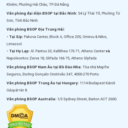
Khiêm, Phường Hải Châu, TP. Đà Nẵng.
Văn phòng đại diện BSOP tại Bắc Ninh:
54 Lý Thái Tổ, Phường Từ
Sơn, Tỉnh Bắc Ninh.
Văn phòng BSOP Địa Trung Hải:
- Tại Síp:
Pakova Center, Block A, Office 205, Omirou & Nikis,
Limassol.
- Tại Hy Lạp:
Al. Pantou 33, Kallithea 176 71, Athens Center
và
Napoleontos Zerva 18, Glifada 166 75, Athens Glyfada
Văn phòng BSOP Nam Âu tại Bồ Đào Nha:
Tòa nhà Mapfre
Seguros, Đường Gonçalo Cristóvão 347, 4000-270 Porto.
Văn phòng BSOP Trung Âu tại Hungary:
1114 Budapest Károli
Gáspár tér 8.
Văn phòng BSOP Australia:
1/3 Sydney Street, Barton ACT 2600.