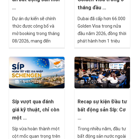
phát triển của thương
số bước cuối trước khi
tháng đầu ...
...
mại, du lịch và bất động
được cấp Thẻ thường trú
Dubai đã cấp hơn 66.000
Dự án dự kiến sẽ chính
sản.
vĩnh viễn Malta.
Golden Visa trong nửa
thức được công bố và
đầu năm 2026, đồng thời
mở booking trong tháng
phát hành hơn 1 triệu
08/2026, mang đến
giấy phép cư trú mới và
thêm một lựa chọn đầu
xử lý hơn 7 triệu giao dịch
tư tại thị trường châu Âu
liên quan đến nhập cảnh,
dành cho các nhà đầu tư
cư trú. Những con số này
đang tìm kiếm cơ hội đa
cho thấy UAE vẫn duy trì
dạng hóa tài sản quốc tế.
14/07/2026
12/07/2026
sức hấp dẫn mạnh mẽ
đối với giới đầu tư, doanh
nhân và chuyên gia quốc
Síp vượt qua đánh
Recap sự kiện Đầu tư
tế, ngay cả trong bối
giá kỹ thuật, chỉ còn
bất động sản Síp: Cơ
cảnh địa chính trị khu vực
một ...
...
có nhiều biến động.
Síp vừa hoàn thành một
Trong nhiều năm, đầu tư
cột mốc quan trọng trên
bất động sản nước ngoài