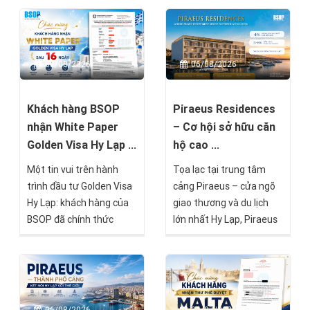
08/08/2026
06/08/2026
Khách hàng BSOP
Piraeus Residences
nhận White Paper
– Cơ hội sở hữu căn
Golden Visa Hy Lạp ...
hộ cao ...
Một tin vui trên hành
Tọa lạc tại trung tâm
trình đầu tư Golden Visa
cảng Piraeus – cửa ngõ
Hy Lạp: khách hàng của
giao thương và du lịch
BSOP đã chính thức
lớn nhất Hy Lạp, Piraeus
nhận được White Paper
Residences là một trong
– Giấy xác nhận tạm thời
những dự án nổi bật
về hồ sơ cư trú – chỉ sau
hướng đến nhóm nhà
16 ngày kể từ khi hồ sơ
đầu tư tìm kiếm giá trị
được nộp tại Cơ quan Di
bền vững mà BSOP sẽ