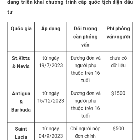
đang triển khai chương trình cấp quốc tịch diện đầu
tư
Quốc gia
Áp dụng
Đối tượng
Phí phỏng
cần phỏng
vấn/người
vấn
từ ngày
Đương đơn và
chưa có
St.Kitts
19/7/2023
người phụ
dữ liệu
& Nevis
thuộc trên 16
tuổi
từ ngày
Đương đơn và
$1500
Antigua
15/12/2023
người phụ
&
thuộc trên 16
Barbuda
tuổi
từ ngày
Chỉ người nộp
$500
Saint
04/9/2023
đơn chính
Lucia