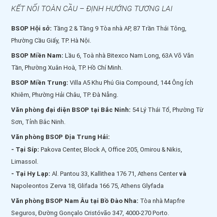
KẾT NỐI TOÀN CẦU – ĐỊNH HƯỚNG TƯƠNG LAI
BSOP Hội sở:
Tầng 2 & Tầng 9 Tòa nhà AP, 87 Trần Thái Tông,
Phường Cầu Giấy, TP. Hà Nội.
BSOP Miền Nam:
Lầu 6, Toà nhà Bitexco Nam Long, 63A Võ Văn
Tần, Phường Xuân Hoà, TP. Hồ Chí Minh.
BSOP Miền Trung:
Villa A5 Khu Phú Gia Compound, 144 Ông Ích
Khiêm, Phường Hải Châu, TP. Đà Nẵng.
Văn phòng đại diện BSOP tại Bắc Ninh:
54 Lý Thái Tổ, Phường Từ
Sơn, Tỉnh Bắc Ninh.
Văn phòng BSOP Địa Trung Hải:
- Tại Síp:
Pakova Center, Block A, Office 205, Omirou & Nikis,
Limassol.
- Tại Hy Lạp:
Al. Pantou 33, Kallithea 176 71, Athens Center
và
Napoleontos Zerva 18, Glifada 166 75, Athens Glyfada
Văn phòng BSOP Nam Âu tại Bồ Đào Nha:
Tòa nhà Mapfre
Seguros, Đường Gonçalo Cristóvão 347, 4000-270 Porto.