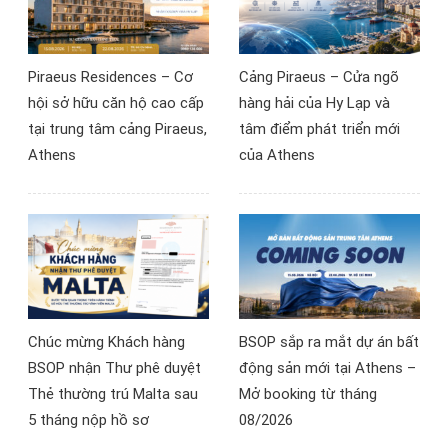
Hà Nội ngày 11/7/2026,
nhiều nhà đầu tư đã có
góc nhìn mới về khả năng
Piraeus Residences – Cơ
Cảng Piraeus – Cửa ngõ
tiếp cận thị trường bất
hội sở hữu căn hộ cao cấp
hàng hải của Hy Lạp và
động sản châu Âu.
tại trung tâm cảng Piraeus,
tâm điểm phát triển mới
Athens
của Athens
Chúc mừng Khách hàng
BSOP sắp ra mắt dự án bất
BSOP nhận Thư phê duyệt
động sản mới tại Athens –
Thẻ thường trú Malta sau
Mở booking từ tháng
5 tháng nộp hồ sơ
08/2026