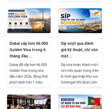
Principle) từ Chính phủ
thêm một lựa chọn đầu
Malta theo chương trình
tư tại thị trường châu Âu
Malta Permanent
dành cho các nhà đầu tư
Residence Programme
đang tìm kiếm cơ hội đa
(MPRP). Đây là cột mốc
dạng hóa tài sản quốc tế.
21/07/2026
14/07/2026
quan trọng, đánh dấu
việc hồ sơ đã vượt qua
quá trình thẩm định (Due
Dubai cấp hơn 66.000
Síp vượt qua đánh
Diligence) và chỉ còn một
Golden Visa trong 6
giá kỹ thuật, chỉ còn
số bước cuối trước khi
tháng đầu ...
một ...
được cấp Thẻ thường trú
Dubai đã cấp hơn 66.000
Síp vừa hoàn thành một
vĩnh viễn Malta.
Golden Visa trong nửa
cột mốc quan trọng trên
đầu năm 2026, đồng thời
lộ trình gia nhập Khu vực
phát hành hơn 1 triệu
Schengen khi được Liên
giấy phép cư trú mới và
minh châu Âu (EU) đánh
xử lý hơn 7 triệu giao dịch
giá đáp ứng đầy đủ các
liên quan đến nhập cảnh,
yêu cầu kỹ thuật. Đây là
cư trú. Những con số này
tin vui không chỉ với chính