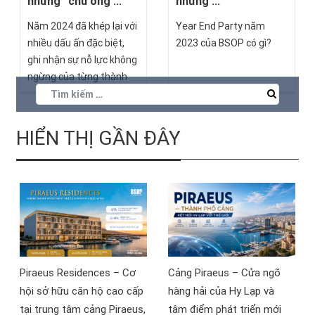
những “chú ong ...
những ...
Năm 2024 đã khép lại với
Year End Party năm
nhiều dấu ấn đặc biệt,
2023 của BSOP có gì?
ghi nhận sự nỗ lực không
ngừng của từng thành
viên trong đại gia đình
BSOP. Để tri ân những
cống hiến xuất sắc, trong
HIỂN THỊ GẦN ĐÂY
buổi lễ Year End Party,
Golden Bee Award 2024
– Giải thưởng cao quý
nhất của BSOP đã tôn
vinh những “chú ong
vàng” đã góp phần xây
dựng và phát triển
thương hiệu, đồng thời
Piraeus Residences – Cơ
Cảng Piraeus – Cửa ngõ
lan tỏa tinh thần đồng
hội sở hữu căn hộ cao cấp
hàng hải của Hy Lạp và
đội và khát vọng vươn
tại trung tâm cảng Piraeus,
tâm điểm phát triển mới
tầm.