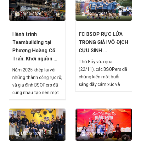
THE LIVING LEGACY",
đánh dấu một cột mốc
20/01/2026
24/11/2025
quan trọng: kỷ niệm 15
năm hình thành và phát
triển của BSOP
Hành trình
FC BSOP RỰC LỬA
Teambuilding tại
TRONG GIẢI VÔ ĐỊCH
Phượng Hoàng Cổ
CỰU SINH ...
Trấn: Khơi nguồn ...
Thứ Bảy vừa qua
(22/11), các BSOPers đã
Năm 2025 khép lại với
chứng kiến một buổi
những thành công rực rỡ,
sáng đầy cảm xúc và
và gia đình BSOPers đã
nhiệt huyết khi FC BSOP
cùng nhau tạo nên một
chính thức ra quân tại
dấu ấn khó quên qua sự
Giải Vô Địch Cựu Sinh
kiện Year End Party 2025
Viên EU 2025. Dưới ánh
kết hợp Teambuilding tại
nắng sớm rực rỡ, các cầu
Phượng Hoàng Cổ Trấn -
thủ BSOP đã mang đến
Trung Quốc.
13/03/2025
22/01/2025
một màn trình diễn