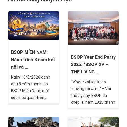
11/03/2026
21/01/2026
BSOP MIỀN NAM:
BSOP Year End Party
Hành trình 8 năm kết
2025: “BSOP XV –
nối và ...
THE LIVING ...
Ngày 10/3/2026 đánh
"Where values keep
dấu 8 năm thành lập
moving forward" – Với
BSOP Miền Nam, một
triết lý này, BSOP đã
cột mốc quan trọng
khép lại năm 2025 thành
trong hành trình phát
công rực rỡ bằng sự kiện
triển của hệ thống BSOP
Year End Party đặc biệt
trong hệ sinh thái Bắc
mang chủ đề "BSOP XV –
Sơn Group.