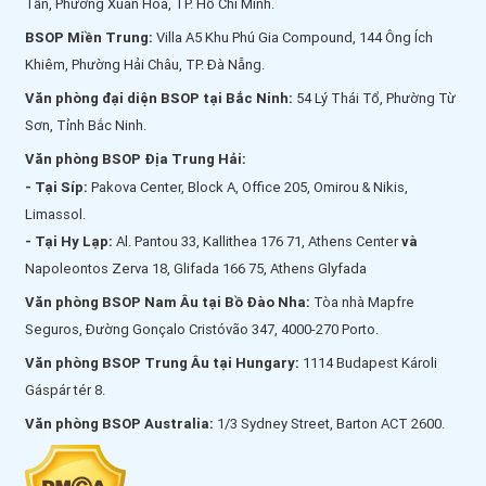
Tần, Phường Xuân Hoà, TP. Hồ Chí Minh.
BSOP Miền Trung:
Villa A5 Khu Phú Gia Compound, 144 Ông Ích
Khiêm, Phường Hải Châu, TP. Đà Nẵng.
Văn phòng đại diện BSOP tại Bắc Ninh:
54 Lý Thái Tổ, Phường Từ
Sơn, Tỉnh Bắc Ninh.
Văn phòng BSOP Địa Trung Hải:
- Tại Síp:
Pakova Center, Block A, Office 205, Omirou & Nikis,
Limassol.
- Tại Hy Lạp:
Al. Pantou 33, Kallithea 176 71, Athens Center
và
Napoleontos Zerva 18, Glifada 166 75, Athens Glyfada
Văn phòng BSOP Nam Âu tại Bồ Đào Nha:
Tòa nhà Mapfre
Seguros, Đường Gonçalo Cristóvão 347, 4000-270 Porto.
Văn phòng BSOP Trung Âu tại Hungary:
1114 Budapest Károli
Gáspár tér 8.
Văn phòng BSOP Australia:
1/3 Sydney Street, Barton ACT 2600.