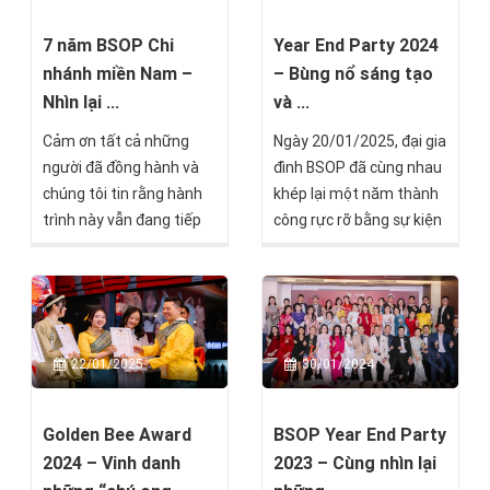
không chỉ là bóng đá, mà
còn là tinh thần chiến
7 năm BSOP Chi
Year End Party 2024
đấu không bao giờ khuất
nhánh miền Nam –
– Bùng nổ sáng tạo
phục.
Nhìn lại ...
và ...
Cảm ơn tất cả những
Ngày 20/01/2025, đại gia
người đã đồng hành và
đình BSOP đã cùng nhau
chúng tôi tin rằng hành
khép lại một năm thành
trình này vẫn đang tiếp
công rực rỡ bằng sự kiện
tục, với nhiều cột mốc ý
Year End Party 2024 với
nghĩa hơn phía trước.
chủ đề đầy ý nghĩa: "SẮC
VIỆT ĐỒNG TÂM - BẮC
SƠN VƯƠN TẦM TỨ HẢI"
tại 3 miền Bắc - Trung -
22/01/2025
30/01/2024
Nam.
Golden Bee Award
BSOP Year End Party
2024 – Vinh danh
2023 – Cùng nhìn lại