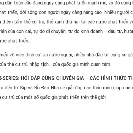
g dân toàn cầu đang ngày càng phát triển mạnh mẽ, và đó cũng 
át triển, đời sống con người ngày càng nâng cao. Nhiều người c
 thêm tấm thẻ cư trú, thẻ xanh thứ hai tại các nước phát triển v
triển của con cái, tự do di chuyển, tự do kinh doanh – đầu tư, hư
ước phát triển…
iểu về việc định cư tại nước ngoài, nhiều nhà đầu tư cũng sẽ gặ
ủa thẻ cư trú, nhập tịch… của quốc gia mình quan tâm.
X-SERIES: HỎI ĐÁP CÙNG CHUYÊN GIA – CÁC HÌNH THỨC T
trú đến từ
Síp
và
Bồ Đào Nha
sẽ giải đáp các thắc mắc giúp nhà 
 cư trú của một số quốc gia phát triển trên thế giới.