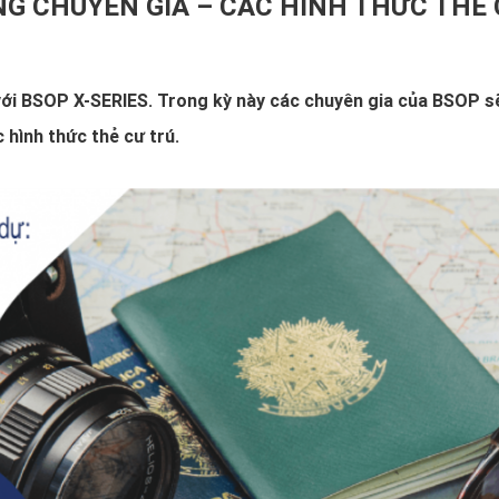
ÙNG CHUYÊN GIA – CÁC HÌNH THỨC THẺ
với BSOP X-SERIES. Trong kỳ này các chuyên gia của BSOP sẽ
hình thức thẻ cư trú.