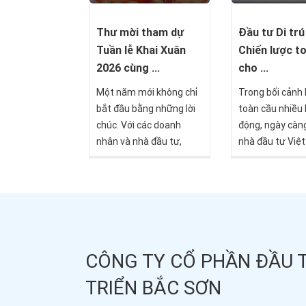
Đầu tư Di trú
Thư mời tham dự
Chiến lược t
Tuần lễ Khai Xuân
cho ...
2026 cùng ...
Trong bối cảnh 
Một năm mới không chỉ
toàn cầu nhiều 
bắt đầu bằng những lời
động, ngày càn
chúc. Với các doanh
nhà đầu tư Việ
nhân và nhà đầu tư,
chủ động mở r
năm mới còn là thời
mục ra quốc tế
điểm để xác lập chiến
chiến lược bảo 
lược tài sản, nắm bắt xu
gia tăng tài sản
hướng dịch chuyển toàn
Không chỉ dừng l
cầu và chuẩn bị cho
sở hữu tài sản n
những cơ hội phía trước.
CÔNG TY CỔ PHẦN ĐẦU 
đầu tư di trú đa
thành lời giải t
TRIỂN BẮC SƠN
giúp kết hợp đồ
ba mục tiêu qua