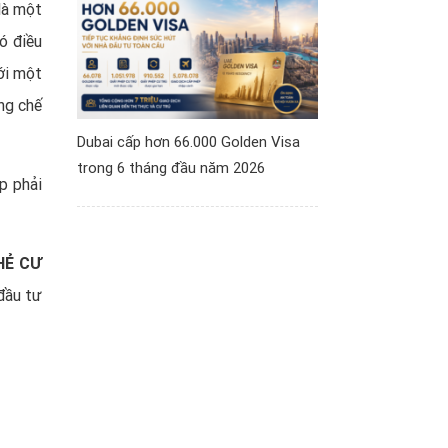
là một
ó điều
ới một
ởng chế
Dubai cấp hơn 66.000 Golden Visa
trong 6 tháng đầu năm 2026
p phải
HẺ CƯ
đầ
u tư