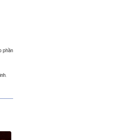
p phần
nh.