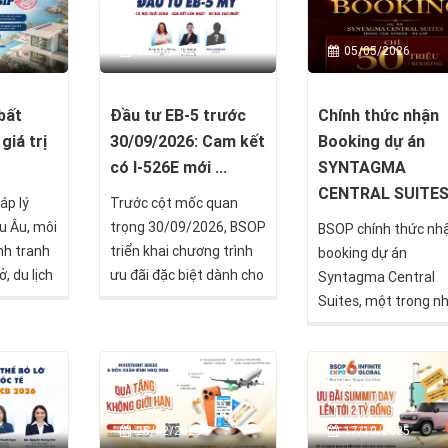
03/06/2026
05/05/2026
bất
Đầu tư EB-5 trước
Chính thức nhận
giá trị
30/09/2026: Cam kết
Booking dự án
có I-526E mới ...
SYNTAGMA
CENTRAL SUITE
áp lý
Trước cột mốc quan
u Âu, môi
trọng 30/09/2026, BSOP
BSOP chính thức nh
nh tranh
triển khai chương trình
booking dự án
, du lịch
ưu đãi đặc biệt dành cho
Syntagma Central
rưởng, Síp
nhà đầu tư EB-5 với
Suites, một trong n
 lựa chọn
chính sách chỉ thanh
cơ hội hiếm hoi tại lõ
 đầu tư
toán phí dịch vụ sau khi
trung tâm thủ đô
âm nhờ
nhận chấp thuận I-526E,
Athens, Hy Lạp.
ợp nhiều
ưu đãi tài chính gần 900
ùng một
triệu đồng và chỉ từ 15
25/12/2025
17/10/2025
triệu đồng để bắt đầu lộ