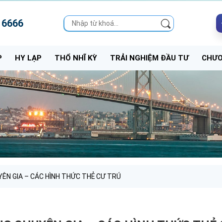
 6666
P
HY LẠP
THỔ NHĨ KỲ
TRẢI NGHIỆM ĐẦU TƯ
CHƯƠ
YÊN GIA – CÁC HÌNH THỨC THẺ CƯ TRÚ