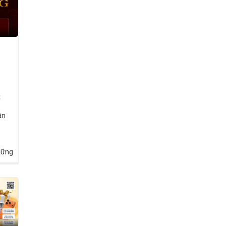
S
ận
hững
i