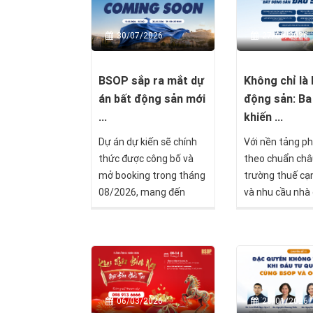
27/06/2026
30/07/2026
Không chỉ là 
BSOP sắp ra mắt dự
động sản: Ba 
án bất động sản mới
khiến ...
...
Với nền tảng ph
Dự án dự kiến sẽ chính
theo chuẩn châ
thức được công bố và
trường thuế cạ
mở booking trong tháng
và nhu cầu nhà ở
08/2026, mang đến
tiếp tục tăng t
thêm một lựa chọn đầu
nổi lên như một
tư tại thị trường châu Âu
được nhiều nhà
dành cho các nhà đầu tư
quốc tế quan t
đang tìm kiếm cơ hội đa
khả năng kết h
dạng hóa tài sản quốc
giá trị trong c
tế.
28/01/2026
06/03/2026
khoản đầu tư.