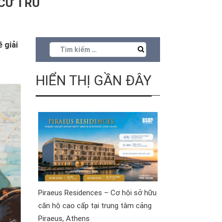
 CƯ TRÚ
 giải
HIỂN THỊ GẦN ĐÂY
Piraeus Residences – Cơ hội sở hữu
căn hộ cao cấp tại trung tâm cảng
Piraeus, Athens