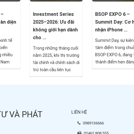
trình sở hữu Thẻ xanh
Mỹ.
 –
Investment Series
BSOP EXPO 6 –
oàn diện
2025–2026: Ưu đãi
Summit Day: Cơ h
không giới hạn dành
nhận iPhone ...
cho ...
kinh tế
Summit Day, sự kiện
biến
tâm điểm trong chuỗ
Trong những tháng cuối
g nhiều
BSOP EXPO 6, đang 
năm 2025, khi thị trường
t Nam
thành điểm hẹn đán
tài chính và chính sách di
ộng danh
mong chờ nhất của g
trú toàn cầu liên tục
 như một
đầu tư Việt Nam. Kh
biến động, việc tiếp cận
toàn và
chỉ quy tụ các chuyê
đúng thông tin, đúng
 dài hạn.
gia quốc tế hàng đầu
thời điểm trở thành lợi
ại ở việc
kiện còn mang đến 
thế quan trọng giúp nhà
goại tệ,
loạt phần quà giá trị
đầu tư chủ động bước
TƯ VÀ PHÁT
LIÊN HỆ
ng trở
iPhone 17 Pro Max, 
sang năm 2026.
oàn diện
VinFast VF3, landtou
0989136666
ng thời
Thổ Nhĩ Kỳ, voucher 
02462 808 555
n trọng:
dưỡng 5 sao tại châ