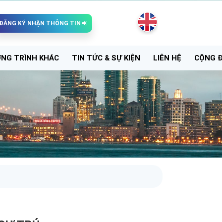
ĐĂNG KÝ NHẬN THÔNG TIN
NG TRÌNH KHÁC
TIN TỨC & SỰ KIỆN
LIÊN HỆ
CỘNG 