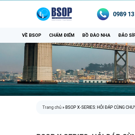
0989 13
VỀ BSOP
CHẤM ĐIỂM
BỒ ĐÀO NHA
ĐẢO SÍ
Trang chủ
»
BSOP X-SERIES: HỎI ĐÁP CÙNG CHU