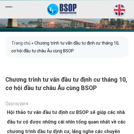
Trang chủ
»
Chương trình tư vấn đầu tư định cư tháng 10,
cơ hội đầu tư châu Âu cùng BSOP
Chương trình tư vấn đầu tư định cư tháng 10,
cơ hội đầu tư châu Âu cùng BSOP
03/10/2019
Hội thảo tư vấn đầu tư định cư BSOP sẽ giúp các nhà
đầu tư có được những cái nhìn tổng quan nhất về các
chương trình đầu tư định cư, lắng nghe các chuyên