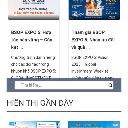
trên toàn cầu. Đây là
công vượt mong đợi với
một trong số rất ít quốc
sự tham gia của hàng
26/11/2024
26/11/2024
gia (ngoài khu vực
trăm nhà đầu tư và đối
Caribbean) vẫn cho phép
tác chiến lược.
nhà đầu tư nước ngoài
Tham gia BSOP
BSOP EXPO 5: Hợp
nhận quốc tịch trực tiếp
EXPO 5: Nhận ưu đãi
tác bền vững – Gắn
thông qua hình thức
và quà ...
kết ...
mua bất động sản.
BSOP EXPO 5: Vision
Chương trình dành riêng
2025 – Global
cho các đối tác trong
Investment Week sẽ
khuôn khổ BSOP EXPO 5:
chính thức diễn ra trong
GLOBAL INVESTMENT
tháng 12 này. Đây là dịp
WEEK sẽ chính thức diễn
để các nhà đầu tư Việt
ra tại Hà Nội và Tp. Hồ
Nam tiếp cận những giải
Chí Minh. Với chủ đề “Hợp
HIỂN THỊ GẦN ĐÂY
pháp đầu tư và định cư
tác bền vững – Gắn kết
toàn cầu, đồng thời nhận
thành công”, chương
được loạt ưu đãi độc
trình không chỉ là cơ hội
quyền chỉ có tại sự kiện.
kết nối mà còn mở ra