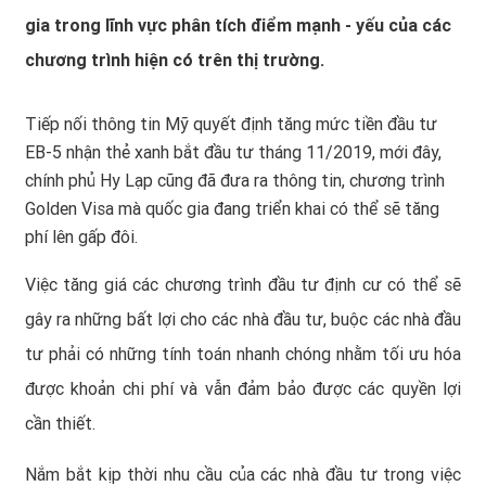
gia trong lĩnh vực phân tích điểm mạnh - yếu của các
chương trình hiện có trên thị trường.
Tiếp nối thông tin Mỹ quyết định tăng mức tiền
đầu tư
EB-5
nhận thẻ xanh bắt đầu tư tháng 11/2019, mới đây,
chính phủ Hy Lạp cũng đã đưa ra thông tin, chương trình
Golden Visa
mà quốc gia đang triển khai có thể sẽ tăng
phí lên gấp đôi.
Việc tăng giá các chương trình đầu tư định cư có thể sẽ
gây ra những bất lợi cho các nhà đầu tư, buộc các nhà đầu
tư phải có những tính toán nhanh chóng nhằm tối ưu hóa
được khoản chi phí và vẫn đảm bảo được các quyền lợi
cần thiết.
Nắm bắt kịp thời nhu cầu của các nhà đầu tư trong việc