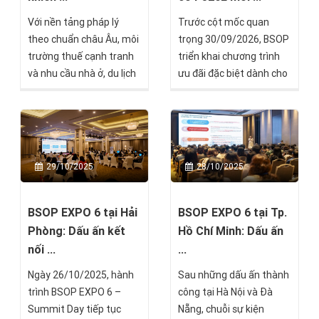
Với nền tảng pháp lý
Trước cột mốc quan
theo chuẩn châu Âu, môi
trọng 30/09/2026, BSOP
trường thuế cạnh tranh
triển khai chương trình
và nhu cầu nhà ở, du lịch
ưu đãi đặc biệt dành cho
tiếp tục tăng trưởng, Síp
nhà đầu tư EB-5 với chính
nổi lên như một lựa chọn
sách chỉ thanh toán phí
được nhiều nhà đầu tư
dịch vụ sau khi nhận
quốc tế quan tâm nhờ
chấp thuận I-526E, ưu
khả năng kết hợp nhiều
đãi tài chính gần 900
29/10/2025
28/10/2025
giá trị trong cùng một
triệu đồng và chỉ từ 15
khoản đầu tư.
triệu đồng để bắt đầu lộ
trình sở hữu Thẻ xanh
BSOP EXPO 6 tại Hải
BSOP EXPO 6 tại Tp.
Mỹ.
Phòng: Dấu ấn kết
Hồ Chí Minh: Dấu ấn
nối ...
...
Ngày 26/10/2025, hành
Sau những dấu ấn thành
trình BSOP EXPO 6 –
công tại Hà Nội và Đà
Summit Day tiếp tục
Nẵng, chuỗi sự kiện