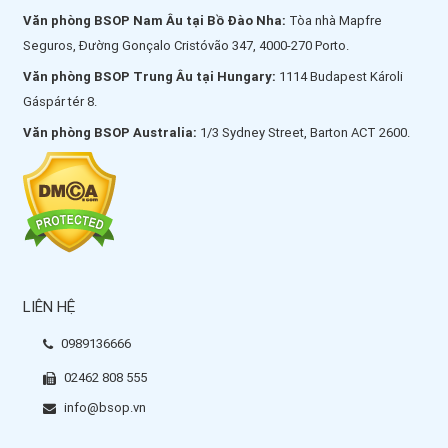
Văn phòng BSOP Nam Âu tại Bồ Đào Nha:
Tòa nhà Mapfre
Seguros, Đường Gonçalo Cristóvão 347, 4000-270 Porto.
Văn phòng BSOP Trung Âu tại Hungary:
1114 Budapest Károli
Gáspár tér 8.
Văn phòng BSOP Australia:
1/3 Sydney Street, Barton ACT 2600.
LIÊN HỆ
0989136666
02462 808 555
info@bsop.vn