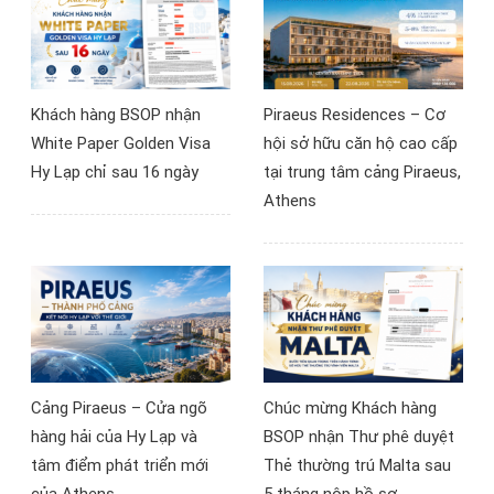
những định hướng hợp
tác toàn diện, lâu dài,
cùng phát triển giữa
BSOP và các đối tác
Khách hàng BSOP nhận
Piraeus Residences – Cơ
chiến lược.
White Paper Golden Visa
hội sở hữu căn hộ cao cấp
Hy Lạp chỉ sau 16 ngày
tại trung tâm cảng Piraeus,
Athens
Cảng Piraeus – Cửa ngõ
Chúc mừng Khách hàng
hàng hải của Hy Lạp và
BSOP nhận Thư phê duyệt
tâm điểm phát triển mới
Thẻ thường trú Malta sau
của Athens
5 tháng nộp hồ sơ