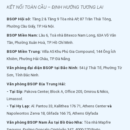
KẾT NỐI TOÀN CẦU – ĐỊNH HƯỚNG TƯƠNG LAI
BSOP Hội sở:
Tầng 2 & Tầng 9 Tòa nhà AP, 87 Trần Thái Tông,
Phường Cầu Giấy, TP. Hà Nội.
BSOP Miền Nam:
Lầu 6, Toà nhà Bitexco Nam Long, 63A Võ Văn
Tần, Phường Xuân Hoà, TP. Hồ Chí Minh.
BSOP Miền Trung:
Villa A5 Khu Phú Gia Compound, 144 Ông Ích
Khiêm, Phường Hải Châu, TP. Đà Nẵng.
Văn phòng đại diện BSOP tại Bắc Ninh:
54 Lý Thái Tổ, Phường Từ
Sơn, Tỉnh Bắc Ninh.
Văn phòng BSOP Địa Trung Hải:
- Tại Síp:
Pakova Center, Block A, Office 205, Omirou & Nikis,
Limassol.
- Tại Hy Lạp:
Al. Pantou 33, Kallithea 176 71, Athens Center
và
Napoleontos Zerva 18, Glifada 166 75, Athens Glyfada
Văn phòng BSOP Nam Âu tại Bồ Đào Nha:
Tòa nhà Mapfre
Seguros, Đường Gonçalo Cristóvão 347, 4000-270 Porto.