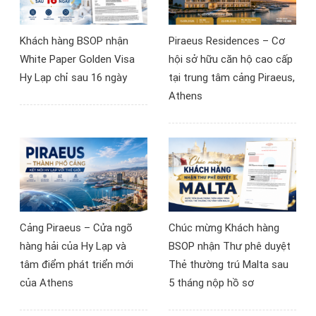
Minh Ngọc, TGĐ Bắc sơn
Group & BSOP, đã được
Khách hàng BSOP nhận
Piraeus Residences – Cơ
tái đắc cử giữ chức vụ
White Paper Golden Visa
hội sở hữu căn hộ cao cấp
Phó Chủ tịch Hội.
Hy Lạp chỉ sau 16 ngày
tại trung tâm cảng Piraeus,
Athens
Cảng Piraeus – Cửa ngõ
Chúc mừng Khách hàng
hàng hải của Hy Lạp và
BSOP nhận Thư phê duyệt
tâm điểm phát triển mới
Thẻ thường trú Malta sau
của Athens
5 tháng nộp hồ sơ