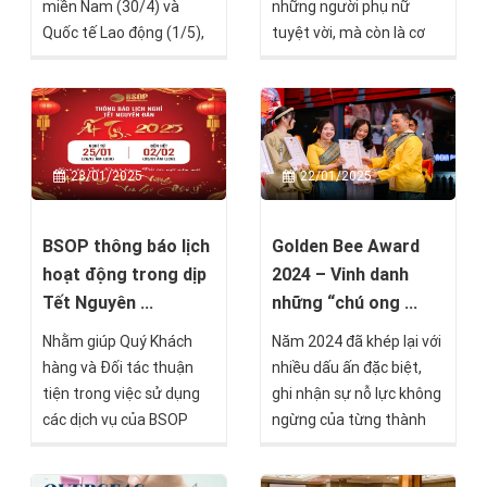
miền Nam (30/4) và
những người phụ nữ
Quốc tế Lao động (1/5),
tuyệt vời, mà còn là cơ
BSOP triển khai chương
hội vàng để đầu tư cho
trình “Quà tặng tưng
tương lai thịnh vượng.
bừng - Mừng đại lễ”,
Nhân dịp Ngày Quốc tế
nhằm tri ân khách hàng
Phụ nữ 8/3, BSOP xin
đã và đang tin tưởng
dành tặng chương trình
23/01/2025
22/01/2025
đồng hành cùng BSOP
ưu đãi đặc biệt nhằm tri
với nhiều phần quà giá trị
ân quý khách hàng nữ -
và ưu đãi tài chính thiết
những người luôn mạnh
BSOP thông báo lịch
Golden Bee Award
thực.
mẽ, bản lĩnh và không
hoạt động trong dịp
2024 – Vinh danh
ngừng vươn xa.
Tết Nguyên ...
những “chú ong ...
Nhằm giúp Quý Khách
Năm 2024 đã khép lại với
hàng và Đối tác thuận
nhiều dấu ấn đặc biệt,
tiện trong việc sử dụng
ghi nhận sự nỗ lực không
các dịch vụ của BSOP
ngừng của từng thành
trong dịp Tết Nguyên
viên trong đại gia đình
đán Ất Tỵ 2025, chúng
BSOP. Để tri ân những