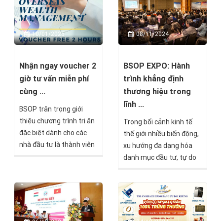
tôi xin trân trọng thông
cống hiến xuất sắc, trong
báo lịch hoạt động trong
buổi lễ Year End Party,
thời gian này như sau:
Golden Bee Award 2024
10/01/2025
08/11/2024
– Giải thưởng cao quý
nhất của BSOP đã tôn
vinh những “chú ong
Nhận ngay voucher 2
BSOP EXPO: Hành
vàng” đã góp phần xây
giờ tư vấn miễn phí
trình khẳng định
dựng và phát triển
cùng ...
thương hiệu trong
thương hiệu, đồng thời
lĩnh ...
BSOP trân trọng giới
lan tỏa tinh thần đồng
thiệu chương trình tri ân
Trong bối cảnh kinh tế
đội và khát vọng vươn
đặc biệt dành cho các
thế giới nhiều biến động,
tầm.
nhà đầu tư là thành viên
xu hướng đa dạng hóa
của BEIC (BSOP Elite
danh mục đầu tư, tự do
Investor Club): Voucher 2
đi lại và xây dựng
giờ tư vấn miễn phí về
"phương án B" cho tương
quản lý tài sản quốc tế.
lai đang ngày càng trở
Chương trình mang đến
nên tất yếu với các nhà
cơ hội quý giá để các nhà
đầu tư. Qua 5 năm, BSOP