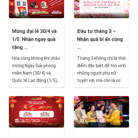
10/04/2025
11/03/2025
Mừng đại lễ 30/4 và
Đầu tư tháng 3 –
1/5: Nhận ngay quà
Nhận quà bí ẩn cùng
tặng ...
...
Hòa cùng không khí chào
Tháng 3 không chỉ là thời
mừng Ngày Giải phóng
điểm đặc biệt để tôn vinh
miền Nam (30/4) và
những người phụ nữ
Quốc tế Lao động (1/5),
tuyệt vời, mà còn là cơ
BSOP triển khai chương
hội vàng để đầu tư cho
trình “Quà tặng tưng
tương lai thịnh vượng.
bừng - Mừng đại lễ”,
Nhân dịp Ngày Quốc tế
nhằm tri ân khách hàng
Phụ nữ 8/3, BSOP xin
đã và đang tin tưởng
dành tặng chương trình
23/01/2025
22/01/2025
đồng hành cùng BSOP
ưu đãi đặc biệt nhằm tri
với nhiều phần quà giá trị
ân quý khách hàng nữ -