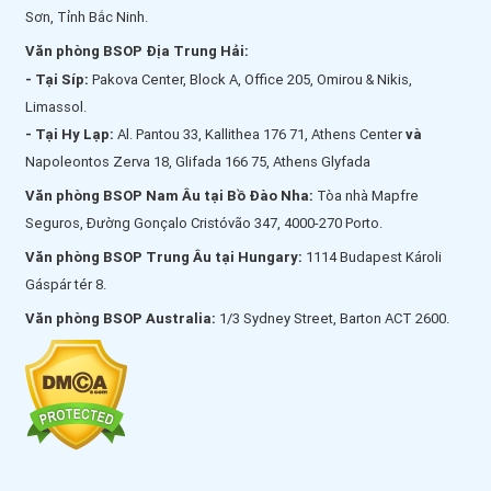
Sơn, Tỉnh Bắc Ninh.
Văn phòng BSOP Địa Trung Hải:
- Tại Síp:
Pakova Center, Block A, Office 205, Omirou & Nikis,
Limassol.
- Tại Hy Lạp:
Al. Pantou 33, Kallithea 176 71, Athens Center
và
Napoleontos Zerva 18, Glifada 166 75, Athens Glyfada
Văn phòng BSOP Nam Âu tại Bồ Đào Nha:
Tòa nhà Mapfre
Seguros, Đường Gonçalo Cristóvão 347, 4000-270 Porto.
Văn phòng BSOP Trung Âu tại Hungary:
1114 Budapest Károli
Gáspár tér 8.
Văn phòng BSOP Australia:
1/3 Sydney Street, Barton ACT 2600.