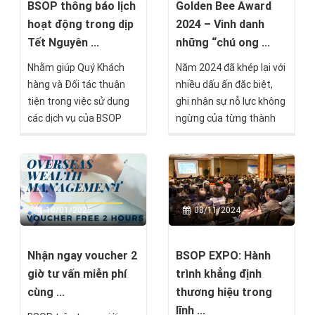
và ưu đãi tài chính thiết
những người luôn mạnh
BSOP thông báo lịch
Golden Bee Award
thực.
mẽ, bản lĩnh và không
hoạt động trong dịp
2024 – Vinh danh
ngừng vươn xa.
Tết Nguyên ...
những “chú ong ...
Nhằm giúp Quý Khách
Năm 2024 đã khép lại với
hàng và Đối tác thuận
nhiều dấu ấn đặc biệt,
tiện trong việc sử dụng
ghi nhận sự nỗ lực không
các dịch vụ của BSOP
ngừng của từng thành
trong dịp Tết Nguyên
viên trong đại gia đình
đán Ất Tỵ 2025, chúng
BSOP. Để tri ân những
tôi xin trân trọng thông
cống hiến xuất sắc, trong
báo lịch hoạt động trong
buổi lễ Year End Party,
thời gian này như sau:
Golden Bee Award 2024
10/01/2025
08/11/2024
– Giải thưởng cao quý
nhất của BSOP đã tôn
vinh những “chú ong
Nhận ngay voucher 2
BSOP EXPO: Hành
vàng” đã góp phần xây
giờ tư vấn miễn phí
trình khẳng định
dựng và phát triển
cùng ...
thương hiệu trong
thương hiệu, đồng thời
lĩnh ...