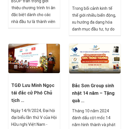
BSOP trân trọng giới
lan tỏa tinh thần đồng
thiệu chương trình tri ân
Trong bối cảnh kinh tế
đội và khát vọng vươn
đặc biệt dành cho các
thế giới nhiều biến động,
tầm.
nhà đầu tư là thành viên
xu hướng đa dạng hóa
của BEIC (BSOP Elite
danh mục đầu tư, tự do
Investor Club): Voucher 2
đi lại và xây dựng
giờ tư vấn miễn phí về
"phương án B" cho tương
quản lý tài sản quốc tế.
lai đang ngày càng trở
Chương trình mang đến
nên tất yếu với các nhà
cơ hội quý giá để các nhà
đầu tư. Qua 5 năm, BSOP
06/10/2024
04/10/2024
đầu tư khám phá các giải
EXPO đã đồng hành cùng
pháp tối ưu hóa tài sản
hơn 4.000 nhà đầu tư
và xây dựng chiến lược
Việt Nam, hiện thực hóa
TGĐ Lưu Minh Ngọc
Bắc Sơn Group sinh
đầu tư dài hạn hiệu quả.
giấc mơ toàn cầu hóa
tái đắc cử Phó Chủ
nhật 14 năm – Tặng
thông qua các giải pháp
tịch ...
quà ...
đầu tư và di trú quốc tế
Ngày 14/9/2024, Đại hội
Tháng 10 năm 2024
uy tín.
đại biểu lần thứ V của Hội
đánh dấu cột mốc 14
Hữu nghị Việt Nam -
năm hình thành và phát