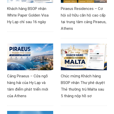
góc nhìn mới về khả năng
Khách hàng BSOP nhận
Piraeus Residences – Cơ
tiếp cận thị trường bất
White Paper Golden Visa
hội sở hữu căn hộ cao cấp
động sản châu Âu.
Hy Lạp chỉ sau 16 ngày
tại trung tâm cảng Piraeus,
Athens
Cảng Piraeus – Cửa ngõ
Chúc mừng Khách hàng
hàng hải của Hy Lạp và
BSOP nhận Thư phê duyệt
tâm điểm phát triển mới
Thẻ thường trú Malta sau
của Athens
5 tháng nộp hồ sơ