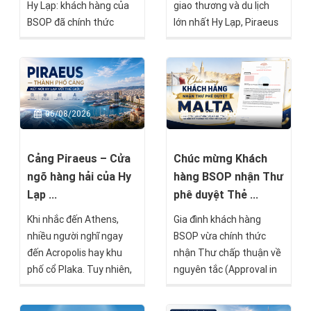
Hy Lạp: khách hàng của
giao thương và du lịch
BSOP đã chính thức
lớn nhất Hy Lạp, Piraeus
nhận được White Paper
Residences là một trong
– Giấy xác nhận tạm thời
những dự án nổi bật
về hồ sơ cư trú – chỉ sau
hướng đến nhóm nhà
16 ngày kể từ khi hồ sơ
đầu tư tìm kiếm giá trị
được nộp tại Cơ quan Di
bền vững mà BSOP sẽ
06/08/2026
31/07/2026
trú Hy Lạp.
chính thức mở bán trong
tháng 8 này.
Cảng Piraeus – Cửa
Chúc mừng Khách
ngõ hàng hải của Hy
hàng BSOP nhận Thư
Lạp ...
phê duyệt Thẻ ...
Khi nhắc đến Athens,
Gia đình khách hàng
nhiều người nghĩ ngay
BSOP vừa chính thức
đến Acropolis hay khu
nhận Thư chấp thuận về
phố cổ Plaka. Tuy nhiên,
nguyên tắc (Approval in
chỉ cách trung tâm
Principle) từ Chính phủ
thành phố khoảng 20–30
Malta theo chương trình