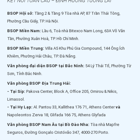
KẾT NỐI TOÀN CẦU – ĐỊNH HƯỚNG TƯƠNG LAI
BSOP Hội sở:
Tầng 2 & Tầng 9 Tòa nhà AP, 87 Trần Thái Tông,
Phường Cầu Giấy, TP. Hà Nội.
BSOP Miền Nam:
Lầu 6, Toà nhà Bitexco Nam Long, 63A Võ Văn
Tần, Phường Xuân Hoà, TP. Hồ Chí Minh.
BSOP Miền Trung:
Villa A5 Khu Phú Gia Compound, 144 Ông Ích
Khiêm, Phường Hải Châu, TP. Đà Nẵng.
Văn phòng đại diện BSOP tại Bắc Ninh:
54 Lý Thái Tổ, Phường Từ
Sơn, Tỉnh Bắc Ninh.
Văn phòng BSOP Địa Trung Hải:
- Tại Síp:
Pakova Center, Block A, Office 205, Omirou & Nikis,
Limassol.
- Tại Hy Lạp:
Al. Pantou 33, Kallithea 176 71, Athens Center
và
Napoleontos Zerva 18, Glifada 166 75, Athens Glyfada
Văn phòng BSOP Nam Âu tại Bồ Đào Nha:
Tòa nhà Mapfre
Seguros, Đường Gonçalo Cristóvão 347, 4000-270 Porto.