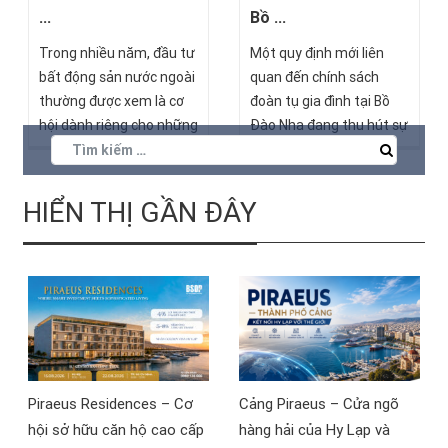
cảnh địa chính trị khu vực
...
Bồ ...
có nhiều biến động.
Trong nhiều năm, đầu tư
Một quy định mới liên
bất động sản nước ngoài
quan đến chính sách
thường được xem là cơ
đoàn tụ gia đình tại Bồ
hội dành riêng cho những
Đào Nha đang thu hút sự
nhà đầu tư sở hữu nguồn
quan tâm của nhiều nhà
vốn lớn và kinh nghiệm
đầu tư quốc tế, đặc biệt
quốc tế. Tuy nhiên, sau
là những người tìm hiểu
HIỂN THỊ GẦN ĐÂY
khi tham dự sự kiện “Đầu
các chương trình định cư
tư bất động sản Síp – Tài
châu Âu.
sản quốc tế, dòng tiền
EUR, quyền cư trú toàn
cầu” do BSOP tổ chức tại
Hà Nội ngày 11/7/2026,
nhiều nhà đầu tư đã có
góc nhìn mới về khả năng
Piraeus Residences – Cơ
Cảng Piraeus – Cửa ngõ
tiếp cận thị trường bất
hội sở hữu căn hộ cao cấp
hàng hải của Hy Lạp và
động sản châu Âu.