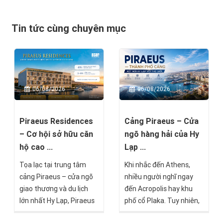
Tin tức cùng chuyên mục
06/08/2026
06/08/2026
Piraeus Residences
Cảng Piraeus – Cửa
– Cơ hội sở hữu căn
ngõ hàng hải của Hy
hộ cao ...
Lạp ...
Tọa lạc tại trung tâm
Khi nhắc đến Athens,
cảng Piraeus – cửa ngõ
nhiều người nghĩ ngay
giao thương và du lịch
đến Acropolis hay khu
lớn nhất Hy Lạp, Piraeus
phố cổ Plaka. Tuy nhiên,
Residences là một trong
chỉ cách trung tâm