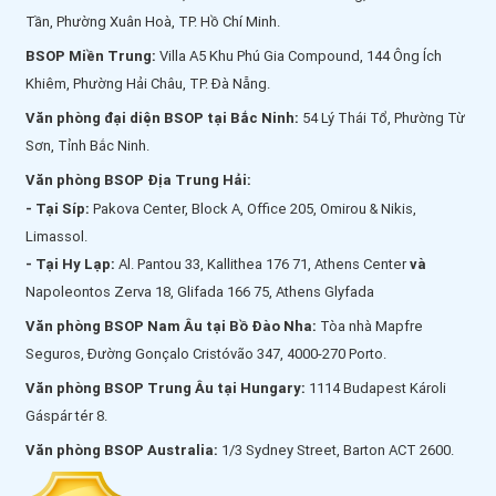
Tần, Phường Xuân Hoà, TP. Hồ Chí Minh.
BSOP Miền Trung:
Villa A5 Khu Phú Gia Compound, 144 Ông Ích
Khiêm, Phường Hải Châu, TP. Đà Nẵng.
Văn phòng đại diện BSOP tại Bắc Ninh:
54 Lý Thái Tổ, Phường Từ
Sơn, Tỉnh Bắc Ninh.
Văn phòng BSOP Địa Trung Hải:
- Tại Síp:
Pakova Center, Block A, Office 205, Omirou & Nikis,
Limassol.
- Tại Hy Lạp:
Al. Pantou 33, Kallithea 176 71, Athens Center
và
Napoleontos Zerva 18, Glifada 166 75, Athens Glyfada
Văn phòng BSOP Nam Âu tại Bồ Đào Nha:
Tòa nhà Mapfre
Seguros, Đường Gonçalo Cristóvão 347, 4000-270 Porto.
Văn phòng BSOP Trung Âu tại Hungary:
1114 Budapest Károli
Gáspár tér 8.
Văn phòng BSOP Australia:
1/3 Sydney Street, Barton ACT 2600.