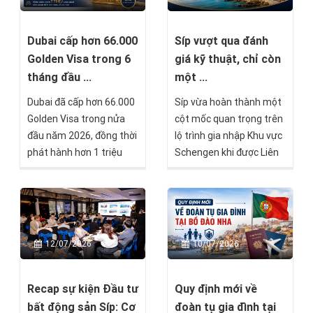
quan trọng, đánh dấu
việc hồ sơ đã vượt qua
quá trình thẩm định (Due
Dubai cấp hơn 66.000
Síp vượt qua đánh
Diligence) và chỉ còn một
Golden Visa trong 6
giá kỹ thuật, chỉ còn
số bước cuối trước khi
tháng đầu ...
một ...
được cấp Thẻ thường trú
Dubai đã cấp hơn 66.000
Síp vừa hoàn thành một
vĩnh viễn Malta.
Golden Visa trong nửa
cột mốc quan trọng trên
đầu năm 2026, đồng thời
lộ trình gia nhập Khu vực
phát hành hơn 1 triệu
Schengen khi được Liên
giấy phép cư trú mới và
minh châu Âu (EU) đánh
xử lý hơn 7 triệu giao dịch
giá đáp ứng đầy đủ các
liên quan đến nhập cảnh,
yêu cầu kỹ thuật. Đây là
cư trú. Những con số này
tin vui không chỉ với chính
cho thấy UAE vẫn duy trì
phủ Síp, mà còn là tín
12/07/2026
10/07/2026
sức hấp dẫn mạnh mẽ
hiệu đáng chú ý với bất
đối với giới đầu tư, doanh
kỳ ai đang quan tâm tới
nhân và chuyên gia quốc
các cơ hội đầu tư ở quốc
Recap sự kiện Đầu tư
Quy định mới về
tế, ngay cả trong bối
đảo Địa Trung Hải này.
bất động sản Síp: Cơ
đoàn tụ gia đình tại