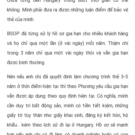
chưa từng đến Hungary trong suốt thời gian có thẻ
không. Mình phải đưa ra được những luận điểm để bảo vệ
thẻ của mình.
BSOP đã từng xử lý hồ sơ gia hạn cho nhiều khách hàng
và họ chỉ qua một lần (ở vài ngày) mỗi năm. Thậm chí
trong 3 năm chỉ qua một vài ngày thôi và vẫn gia hạn
được bình thường.
Nên nếu anh chị đã quyết định làm chương trình thẻ 3-5
năm ở thời điểm hiện tại thì theo Phương yêu cầu gia hạn
vẫn được áp dụng theo quy định hiện tại. Có nghĩa, mình
cần duy trì bất động sản, mình có tiền tiết kiệm, những
giấy tờ tùy thân như giấy khai sinh, đăng ký kết hôn, hộ
khẩu… kèm theo lịch sử đi lại ở Hungary. Hồ sơ sẽ mạnh
hơn nếu anh chị có đi làm, có doanh nghiệp hoặc có con