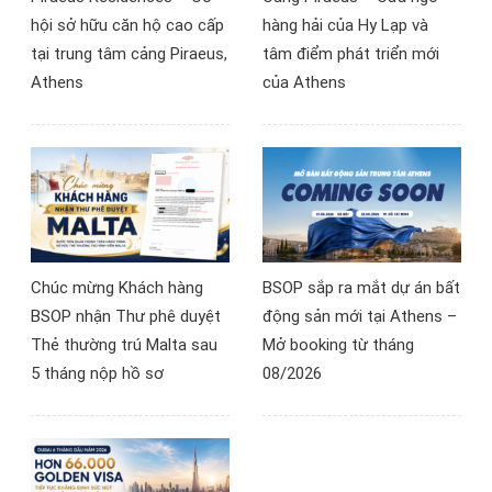
tiếp cận thị trường bất
hội sở hữu căn hộ cao cấp
hàng hải của Hy Lạp và
động sản châu Âu.
tại trung tâm cảng Piraeus,
tâm điểm phát triển mới
Athens
của Athens
Chúc mừng Khách hàng
BSOP sắp ra mắt dự án bất
BSOP nhận Thư phê duyệt
động sản mới tại Athens –
Thẻ thường trú Malta sau
Mở booking từ tháng
5 tháng nộp hồ sơ
08/2026