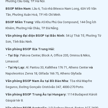
Phường Cầu Giấy, TP. Hà Nội.
BSOP Miền Nam:
Lầu 6, Toà nhà Bitexco Nam Long, 63A Võ Văn
Tần, Phường Xuân Hoà, TP. Hồ Chí Minh.
BSOP Miền Trung:
Villa A5 Khu Phú Gia Compound, 144 Ông Ích
Khiêm, Phường Hải Châu, TP. Đà Nẵng.
Văn phòng đại diện BSOP tại Bắc Ninh:
54 Lý Thái Tổ, Phường Từ
Sơn, Tỉnh Bắc Ninh.
Văn phòng BSOP Địa Trung Hải:
- Tại Síp:
Pakova Center, Block A, Office 205, Omirou & Nikis,
Limassol.
- Tại Hy Lạp:
Al. Pantou 33, Kallithea 176 71, Athens Center
và
Napoleontos Zerva 18, Glifada 166 75, Athens Glyfada
Văn phòng BSOP Nam Âu tại Bồ Đào Nha:
Tòa nhà Mapfre
Seguros, Đường Gonçalo Cristóvão 347, 4000-270 Porto.
Văn phòng BSOP Trung Âu tại Hungary:
1114 Budapest Károli
Gáspár tér 8.
Văn phòng BSOP Australia:
1/3 Sydney Street, Barton ACT 2600.